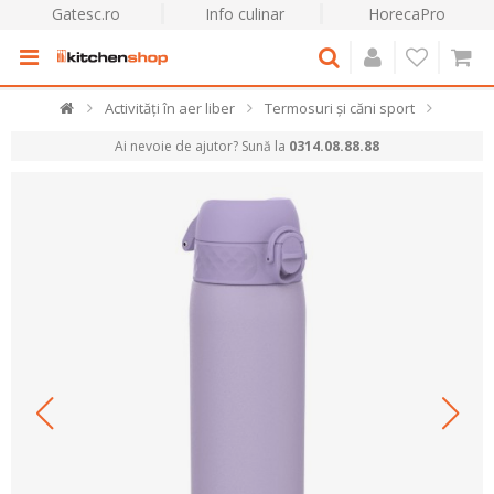
Gatesc.ro
Info culinar
HorecaPro
Activități în aer liber
Termosuri și căni sport
Ai nevoie de ajutor? Sună la
0314.08.88.88