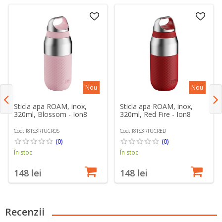
Nou
Nou
Sticla apa ROAM, inox,
Sticla apa ROAM, inox,
320ml, Blossom - Ion8
320ml, Red Fire - Ion8
Cod: I8TS3RTUCROS
Cod: I8TS3RTUCRED
(0)
(0)
În stoc
În stoc
148 lei
148 lei
Recenzii