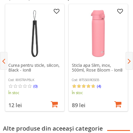
Curea pentru sticle, silicon,
Sticla apa Slim, inox,
Black - Ion8
500ml, Rose Bloom - Ion8
Cod: I8XSTRAPBLK
Cod: I8TS500ROSEB
(0)
(4)
În stoc
În stoc
12 lei
89 lei
Alte produse din aceeași categorie