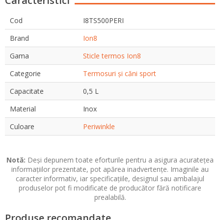
Caracteristici
Cod
I8TS500PERI
Brand
Ion8
Gama
Sticle termos Ion8
Categorie
Termosuri și căni sport
Capacitate
0,5 L
Material
Inox
Culoare
Periwinkle
Notă:
Deși depunem toate eforturile pentru a asigura acuratețea
informațiilor prezentate, pot apărea inadvertențe. Imaginile au
caracter informativ, iar specificațiile, designul sau ambalajul
produselor pot fi modificate de producător fără notificare
prealabilă.
Produse recomandate