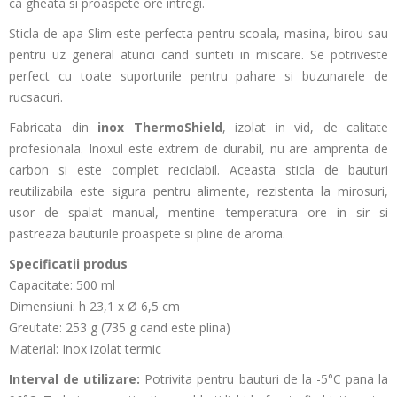
ca gheata si proaspete ore intregi.
Sticla de apa Slim este perfecta pentru scoala, masina, birou sau
pentru uz general atunci cand sunteti in miscare. Se potriveste
perfect cu toate suporturile pentru pahare si buzunarele de
rucsacuri.
Fabricata din
inox ThermoShield
, izolat in vid, de calitate
profesionala. Inoxul este extrem de durabil, nu are amprenta de
carbon si este complet reciclabil. Aceasta sticla de bauturi
reutilizabila este sigura pentru alimente, rezistenta la mirosuri,
usor de spalat manual, mentine temperatura ore in sir si
pastreaza bauturile proaspete si pline de aroma.
Specificatii produs
Capacitate: 500 ml
Dimensiuni: h 23,1 x Ø 6,5 cm
Greutate: 253 g (735 g cand este plina)
Material: Inox izolat termic
Interval de utilizare:
Potrivita pentru bauturi de la -5°C pana la