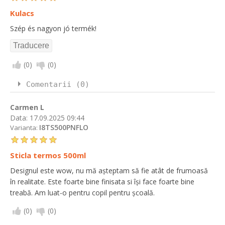
Kulacs
Szép és nagyon jó termék!
(
0
)
(
0
)
Comentarii (0)
Carmen L
Data:
17.09.2025 09:44
I8TS500PNFLO
Varianta:
Sticla termos 500ml
Designul este wow, nu mă așteptam să fie atât de frumoasă
în realitate. Este foarte bine finisata si își face foarte bine
treabă. Am luat-o pentru copil pentru școală.
(
0
)
(
0
)