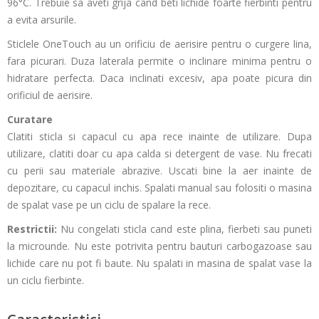
96°C. Trebuie sa aveti grija cand beti lichide foarte fierbinti pentru
a evita arsurile.
Sticlele OneTouch au un orificiu de aerisire pentru o curgere lina,
fara picurari. Duza laterala permite o inclinare minima pentru o
hidratare perfecta. Daca inclinati excesiv, apa poate picura din
orificiul de aerisire.
Curatare
Clatiti sticla si capacul cu apa rece inainte de utilizare. Dupa
utilizare, clatiti doar cu apa calda si detergent de vase. Nu frecati
cu perii sau materiale abrazive. Uscati bine la aer inainte de
depozitare, cu capacul inchis. Spalati manual sau folositi o masina
de spalat vase pe un ciclu de spalare la rece.
Restrictii:
Nu congelati sticla cand este plina, fierbeti sau puneti
la microunde. Nu este potrivita pentru bauturi carbogazoase sau
lichide care nu pot fi baute. Nu spalati in masina de spalat vase la
un ciclu fierbinte.