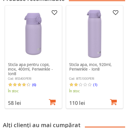
Sticla apa pentru copii,
Sticla apa, inox, 920ml,
inox, 400ml, Periwinkle -
Periwinkle - Ion8
Ion8
Cod: I8SS400PERI
Cod: I8TS1000PERI
(6)
(1)
În stoc
În stoc
58 lei
110 lei
Alți clienți au mai cumpărat