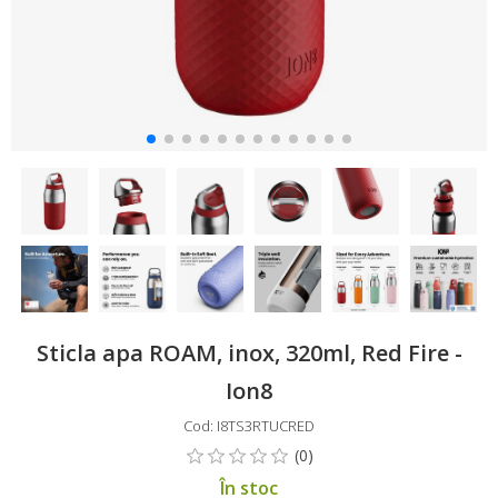
Sticla apa ROAM, inox, 320ml, Red Fire -
Ion8
Cod: I8TS3RTUCRED
În stoc