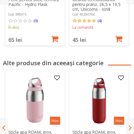
Pacific - Hydro Flask
pentru pranz, 26,5 x 19,5
cm, Unicorns - Ion8
Cod: BRS415
Cod: I8LBVUNIC
(0)
(4)
În stoc
La comandă
65 lei
45 lei
Alte produse din aceeași categorie
Nou
Nou
Sticla apa ROAM, inox,
Sticla apa ROAM, inox,