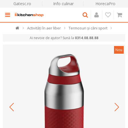
Gatesc.ro
Info culinar
HorecaPro
Activități în aer liber
Termosuri și căni sport
Ai nevoie de ajutor? Sună la
0314.08.88.88
Nou