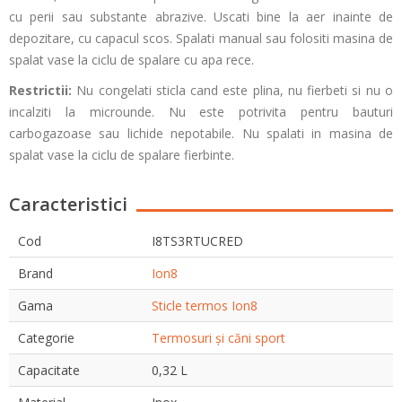
cu perii sau substante abrazive. Uscati bine la aer inainte de
depozitare, cu capacul scos. Spalati manual sau folositi masina de
spalat vase la ciclu de spalare cu apa rece.
Restrictii:
Nu congelati sticla cand este plina, nu fierbeti si nu o
incalziti la microunde. Nu este potrivita pentru bauturi
carbogazoase sau lichide nepotabile. Nu spalati in masina de
spalat vase la ciclu de spalare fierbinte.
Caracteristici
Cod
I8TS3RTUCRED
Brand
Ion8
Gama
Sticle termos Ion8
Categorie
Termosuri și căni sport
Capacitate
0,32 L