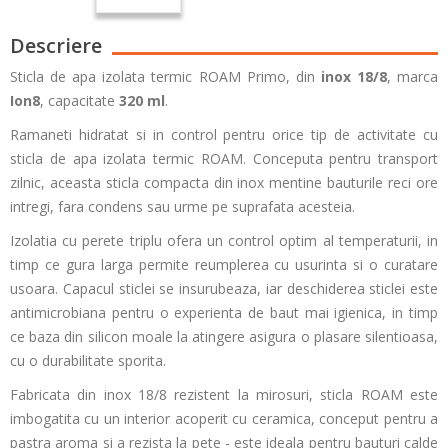
Descriere
Sticla de apa izolata termic ROAM Primo, din
inox 18/8
, marca
Ion8
, capacitate
320 ml
.
Ramaneti hidratat si in control pentru orice tip de activitate cu
sticla de apa izolata termic ROAM. Conceputa pentru transport
zilnic, aceasta sticla compacta din inox mentine bauturile reci ore
intregi, fara condens sau urme pe suprafata acesteia.
Izolatia cu perete triplu ofera un control optim al temperaturii, in
timp ce gura larga permite reumplerea cu usurinta si o curatare
usoara. Capacul sticlei se insurubeaza, iar deschiderea sticlei este
antimicrobiana pentru o experienta de baut mai igienica, in timp
ce baza din silicon moale la atingere asigura o plasare silentioasa,
cu o durabilitate sporita.
Fabricata din inox 18/8 rezistent la mirosuri, sticla ROAM este
imbogatita cu un interior acoperit cu ceramica, conceput pentru a
pastra aroma si a rezista la pete - este ideala pentru bauturi calde