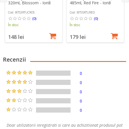
320ml, Blossom - Ion8
485ml, Red Fire - Ion8
Cod: I8TS3RTUCROS
Cod: I8TS5RTURED
(0)
(0)
În stoc
În stoc
148 lei
179 lei
Recenzii
0
0
0
0
0
Doar utilizatorii inregistrati si care au achizitionat produsul pot