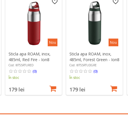
Nou
Nou
Sticla apa ROAM, inox,
Sticla apa ROAM, inox,
485ml, Red Fire - Ion8
485ml, Forest Green - Ion8
Cod: I8TS5RTURED
Cod: I8TS5RTUDGRE
(0)
(0)
În stoc
În stoc
179 lei
179 lei