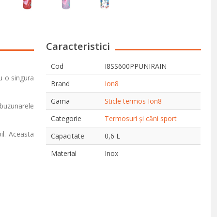
Caracteristici
Cod
I8SS600PPUNIRAIN
cu o singura
Brand
Ion8
Gama
Sticle termos Ion8
 buzunarele
Categorie
Termosuri și căni sport
il. Aceasta
Capacitate
0,6 L
Material
Inox