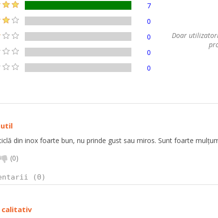
7
0
Doar utilizatori
0
pro
0
0
util
ticlă din inox foarte bun, nu prinde gust sau miros. Sunt foarte mulțum
(
0
)
entarii (0)
calitativ