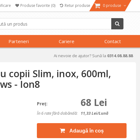
ificare
Produse favorite
(0)
Retur produse
0 produse
Parteneri
Cariere
Contact
Ai nevoie de ajutor? Sună la
0314.08.88.88
u copii Slim, inox, 600ml,
ws - Ion8
68 Lei
Preţ:
În 6 rate fără dobândă:
11,33
Lei/lună
Adaugă în coș