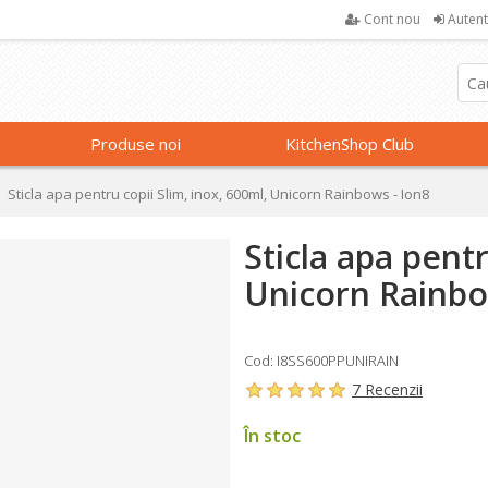
Cont nou
Autent
Produse noi
KitchenShop Club
Sticla apa pentru copii Slim, inox, 600ml, Unicorn Rainbows - Ion8
Sticla apa pentr
Unicorn Rainbo
Cod: I8SS600PPUNIRAIN
7 Recenzii
În stoc