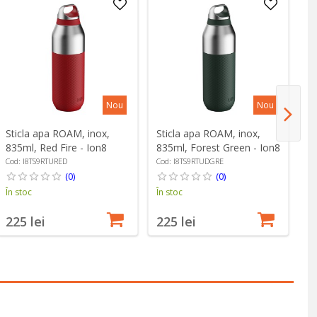
Nou
Nou
Sticla apa ROAM, inox,
Sticla apa ROAM, inox,
St
835ml, Red Fire - Ion8
835ml, Forest Green - Ion8
83
I
Cod: I8TS9RTURED
Cod: I8TS9RTUDGRE
Co
(0)
(0)
În stoc
În stoc
În
225 lei
225 lei
2