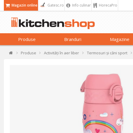
Magazin online
Gatesc.ro
Info culinar
HorecaPro
Produse
Branduri
Magazine
Produse
Activități în aer liber
Termosuri și căni sport