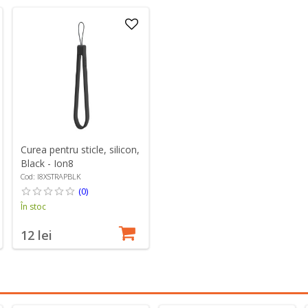
Curea pentru sticle, silicon,
Black - Ion8
Cod: I8XSTRAPBLK
(0)
În stoc
12 lei