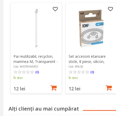
Pai reutilizabil, recyclon,
Set accesorii etansare
marimea M, Transparent -
sticle, 8 piese, silicon,
Ion8
Transparent - Ion8
Cod: I8XSTRAWMED
Cod: I8RLS8
(0)
(0)
În stoc
În stoc
12 lei
12 lei
Alți clienți au mai cumpărat