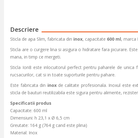
Descriere
Sticla de apa Slim, fabricata din
inox
, capacitate
600 ml
, marca
Sticla are o curgere lina si asigura o hidratare fara picurare. Es
mana, in timp ce mergeti.
Sticla Ion8 este inlocuitorul perfect pentru paharele de unica f
rucsacurilor, cat si in toate suporturile pentru pahare.
Este fabricata din
inox
de calitate profesionala. Inoxul este e
sticla de bauturi reutilizabila este sigura pentru alimente, reziste
Specificatii produs
Capacitate: 600 ml
Dimensiuni: h 23,1 x Ø 6,5 cm
Greutate: 164 g (764 g cand este plina)
Material: Inox