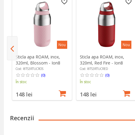
u
Nou
Nou
Sticla apa ROAM, inox,
Sticla apa ROAM, inox,
320ml, Blossom - Ion8
320ml, Red Fire - Ion8
Cod: I8TS3RTUCROS
Cod: I8TS3RTUCRED
(0)
(0)
În stoc
În stoc
148 lei
148 lei
Recenzii