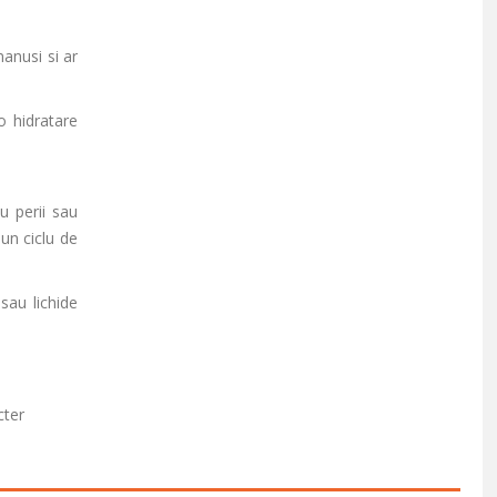
manusi si ar
o hidratare
u perii sau
un ciclu de
sau lichide
cter