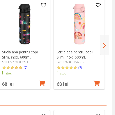
Sticla apa pentru copii
Sticla apa pentru copii
St
Slim, inox, 600ml,
Slim, inox, 600ml,
Sl
Spaceships - Ion8
Rainbows - Ion8
I
Cod: I8SS600PKSPACE
Cod: I8SS600PPRAINB
Co
(7)
(7)
În stoc
În stoc
În
68 lei
68 lei
6