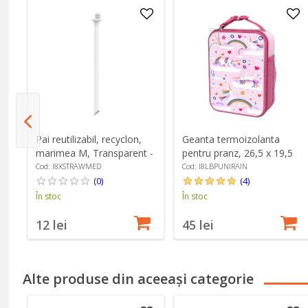
Pai reutilizabil, recyclon,
Geanta termoizolanta
marimea M, Transparent -
pentru pranz, 26,5 x 19,5
n8
Ion8
cm, Unicorn Rainbows -
Cod: I8XSTRAWMED
Cod: I8LBPUNIRAIN
Ion8
(0)
(4)
În stoc
În stoc
12 lei
45 lei
Alte produse din aceeași categorie