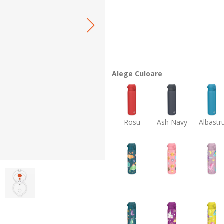
Alege Culoare
Rosu
Ash Navy
Albastr