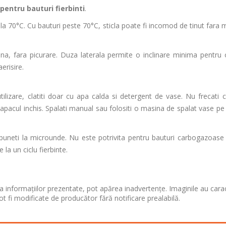
pentru bauturi fierbinti
.
la 70°C. Cu bauturi peste 70°C, sticla poate fi incomod de tinut fara 
ina, fara picurare. Duza laterala permite o inclinare minima pentru 
erisire.
utilizare, clatiti doar cu apa calda si detergent de vase. Nu frecati c
capacul inchis. Spalati manual sau folositi o masina de spalat vase pe 
 puneti la microunde. Nu este potrivita pentru bauturi carbogazoase 
la un ciclu fierbinte.
 informațiilor prezentate, pot apărea inadvertențe. Imaginile au cara
ot fi modificate de producător fără notificare prealabilă.