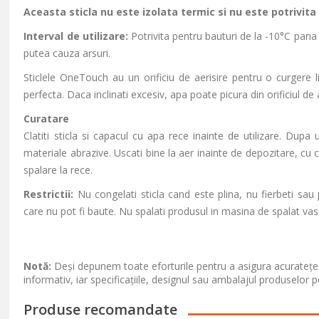
Aceasta sticla nu este izolata termic si nu este potrivita 
Interval de utilizare:
Potrivita pentru bauturi de la -10°C pana 
putea cauza arsuri.
Sticlele OneTouch au un orificiu de aerisire pentru o curgere l
perfecta. Daca inclinati excesiv, apa poate picura din orificiul de a
Curatare
Clatiti sticla si capacul cu apa rece inainte de utilizare. Dupa 
materiale abrazive. Uscati bine la aer inainte de depozitare, cu 
spalare la rece.
Restrictii:
Nu congelati sticla cand este plina, nu fierbeti sau
care nu pot fi baute. Nu spalati produsul in masina de spalat vase 
Notă:
Deși depunem toate eforturile pentru a asigura acuratețea
informativ, iar specificațiile, designul sau ambalajul produselor p
Produse recomandate