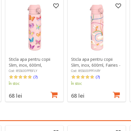
Sticla apa pentru copii
Sticla apa pentru copii
Slim, inox, 600ml,
Slim, inox, 600ml, Fairies -
Butterflies - Ion8
Ion8
Cod: I8SS600PPBFLY
Cod: I8SS600PPFAIRY
(7)
(7)
În stoc
În stoc
68 lei
68 lei