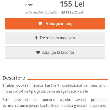
155 Lei
Preţ:
În 6 rate fără dobândă:
25,83
Lei/lună
Adaugă în coș
Rezerva in magazin
Adaugă la favorite
Descriere
Shaker cocktail
,
marca
BarCraft
, confectionat din
inox
cu un
finisaj polisat de tip oglinda ce va atrage toate privirile.
Este prevazut cu
perete dublu
, avand proprietati
termoizolante
pentru bauturile ce necesita gheata in preparare.