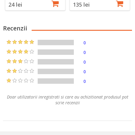
24 lei
135 lei
Recenzii
0
0
0
0
0
Doar utilizatorii inregistrati si care au achizitionat produsul pot
scrie recenzii