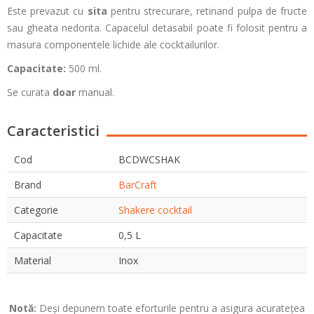
Este prevazut cu
sita
pentru strecurare, retinand pulpa de fructe
sau gheata nedorita. Capacelul detasabil poate fi folosit pentru a
masura componentele lichide ale cocktailurilor.
Capacitate:
500 ml.
Se curata
doar
manual.
Caracteristici
Cod
BCDWCSHAK
Brand
BarCraft
Categorie
Shakere cocktail
Capacitate
0,5 L
Material
Inox
Notă:
Deși depunem toate eforturile pentru a asigura acuratețea