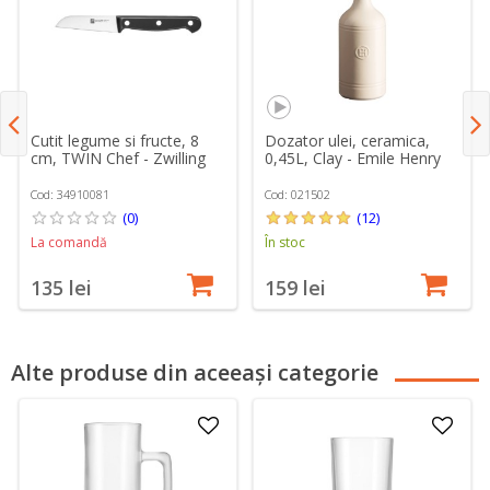
Cutit legume si fructe, 8
Dozator ulei, ceramica,
cm, TWIN Chef - Zwilling
0,45L, Clay - Emile Henry
Cod: 34910081
Cod: 021502
(0)
(12)
La comandă
În stoc
135 lei
159 lei
Alte produse din aceeași categorie