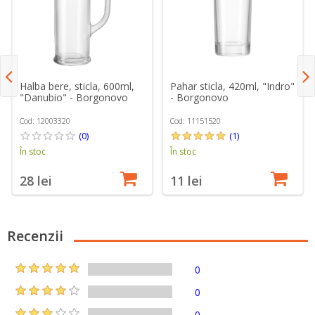
Halba bere, sticla, 600ml,
Pahar sticla, 420ml, "Indro"
"Danubio" - Borgonovo
- Borgonovo
Cod: 12003320
Cod: 11151520
(0)
(1)
În stoc
În stoc
28 lei
11 lei
Recenzii
0
0
0