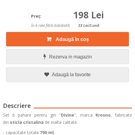
198 Lei
Preţ:
În 6 rate fără dobândă:
33
Lei/lună
Adaugă în coș
Rezerva in magazin
Adaugă la favorite
Descriere
Set 6 pahare pentru gin "
Divine
", marca
Krosno
, fabricate
din
sticla cristalina
de inalta calitate.
- capacitate totala
790 ml
;