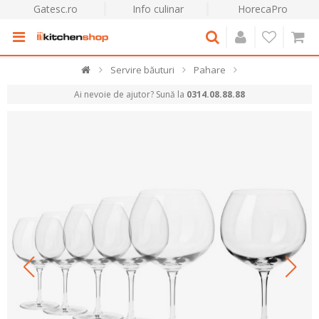
Gatesc.ro
Info culinar
HorecaPro
Servire băuturi
Pahare
Ai nevoie de ajutor? Sună la
0314.08.88.88