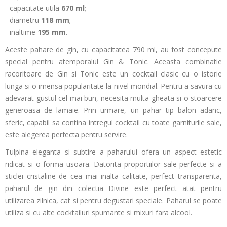
- capacitate utila
670 ml
;
- diametru
118
mm
;
- inaltime
195 mm
.
Aceste pahare de gin, cu capacitatea 790 ml, au fost concepute
special pentru atemporalul Gin & Tonic. Aceasta combinatie
racoritoare de Gin si Tonic este un cocktail clasic cu o istorie
lunga si o imensa popularitate la nivel mondial. Pentru a savura cu
adevarat gustul cel mai bun, necesita multa gheata si o stoarcere
generoasa de lamaie. Prin urmare, un pahar tip balon adanc,
sferic, capabil sa contina intregul cocktail cu toate garniturile sale,
este alegerea perfecta pentru servire.
Tulpina eleganta si subtire a paharului ofera un aspect estetic
ridicat si o forma usoara. Datorita proportiilor sale perfecte si a
sticlei cristaline de cea mai inalta calitate, perfect transparenta,
paharul de gin din colectia Divine este perfect atat pentru
utilizarea zilnica, cat si pentru degustari speciale. Paharul se poate
utiliza si cu alte cocktailuri spumante si mixuri fara alcool.