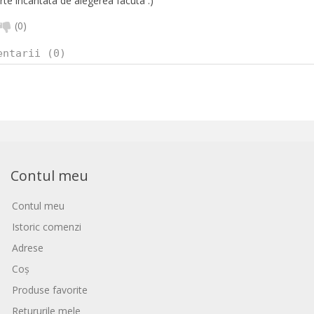
rte incantata de alegerea facuta :)
(
0
)
entarii (0)
Contul meu
Contul meu
Istoric comenzi
Adrese
Coș
Produse favorite
Retururile mele