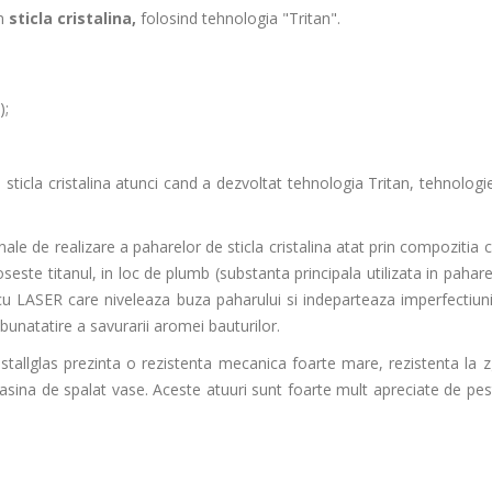
n
sticla cristalina,
folosind tehnologia "Tritan".
);
 sticla cristalina atunci cand a dezvoltat tehnologia Tritan, tehnologi
le de realizare a paharelor de sticla cristalina atat prin compozitia c
seste titanul, in loc de plumb (substanta principala utilizata in pahare
 cu LASER care niveleaza buza paharului si indeparteaza imperfectiunil
bunatatire a savurarii aromei bauturilor.
istallglas prezinta o rezistenta mecanica foarte mare, rezistenta la zg
asina de spalat vase. Aceste atuuri sunt foarte mult apreciate de pe