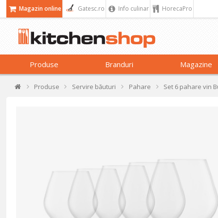
Magazin online
Gatesc.ro
Info culinar
HorecaPro
Produse
Branduri
Magazine
Produse
Servire băuturi
Pahare
Set 6 pahare vin Bu