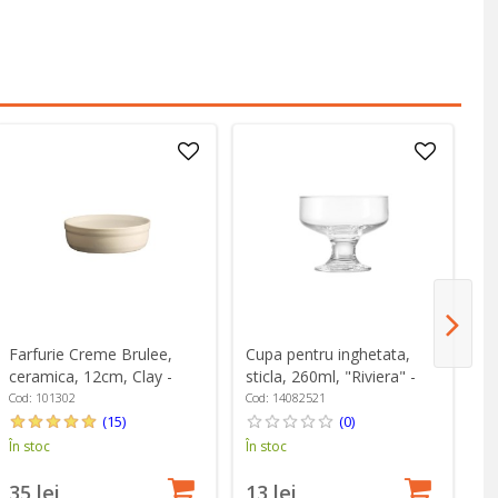
Farfurie Creme Brulee,
Cupa pentru inghetata,
De
ceramica, 12cm, Clay -
sticla, 260ml, "Riviera" -
75
Emile Henry
Borgonovo
Zw
Cod: 101302
Cod: 14082521
Co
(15)
(0)
În stoc
În stoc
În
35 lei
13 lei
2