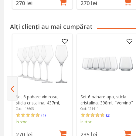
270 lei
270 lei
Alți clienți au mai cumpărat
Set 6 pahare vin rosu,
Set 6 pahare apa, sticla
sticla cristalina, 437ml,
cristalina, 398ml, "Vervino"
"Finesse" - Schott Zwiesel
- Schott Zwiesel
Cod: 118603
Cod: 121411
(1)
(2)
În stoc
În stoc
270 lei
235 lei