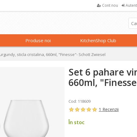
Cont nou
Autent
Produse noi
KitchenShop Club
rgundy, sticla cristalina, 660ml, "Finesse"- Schott Zwiesel
Set 6 pahare vin
660ml, "Finesse
Cod: 118609
1 Recenzii
În stoc