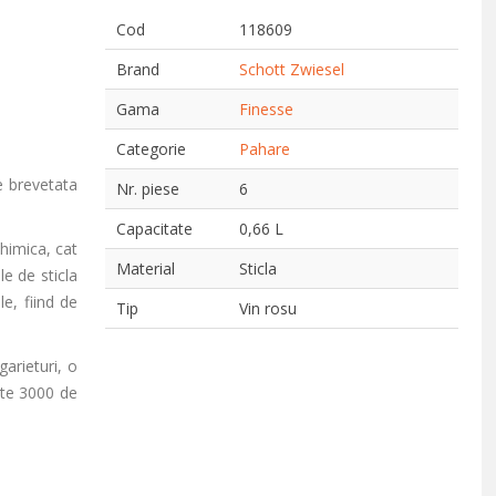
Cod
118609
Brand
Schott Zwiesel
Gama
Finesse
Categorie
Pahare
e brevetata
Nr. piese
6
Capacitate
0,66 L
himica, cat
Material
Sticla
le de sticla
e, fiind de
Tip
Vin rosu
arieturi, o
ste 3000 de