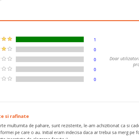
1
0
Doar utilizatori
0
pro
0
0
e si rafinate
rte multumita de pahare, sunt rezistente, le-am achizitionat ca si cad
 formei pe care o au. Initial eram indecisa daca ar trebui sa merg pe f