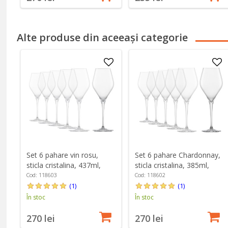
Alte produse din aceeași categorie
Set 6 pahare vin rosu,
Set 6 pahare Chardonnay,
sticla cristalina, 437ml,
sticla cristalina, 385ml,
"Finesse" - Schott Zwiesel
"Finesse" - Schott Zwiesel
Cod: 118603
Cod: 118602
(1)
(1)
În stoc
În stoc
270 lei
270 lei