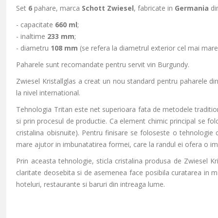
Set
6
pahare, marca
Schott Zwiesel
, fabricate in
Germania
di
- capacitate
660 ml
;
- inaltime
233 mm
;
- diametru
108 mm
(se refera la diametrul exterior cel mai mare
Paharele sunt recomandate pentru servit vin Burgundy.
Zwiesel Kristallglas a creat un nou standard pentru paharele din
la nivel international.
Tehnologia Tritan este net superioara fata de metodele traditiona
si prin procesul de productie. Ca element chimic principal se folo
cristalina obisnuite). Pentru finisare se foloseste o tehnologie
mare ajutor in imbunatatirea formei, care la randul ei ofera o im
Prin aceasta tehnologie, sticla cristalina produsa de Zwiesel Kr
claritate deosebita si de asemenea face posibila curatarea in m
hoteluri, restaurante si baruri din intreaga lume.