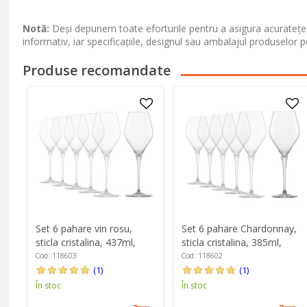
Notă:
Deși depunem toate eforturile pentru a asigura acuratețea
informativ, iar specificațiile, designul sau ambalajul produselor p
Produse recomandate
Set 6 pahare vin rosu,
Set 6 pahare Chardonnay,
sticla cristalina, 437ml,
sticla cristalina, 385ml,
"Finesse" - Schott Zwiesel
"Finesse" - Schott Zwiesel
Cod: 118603
Cod: 118602
(1)
(1)
În stoc
În stoc