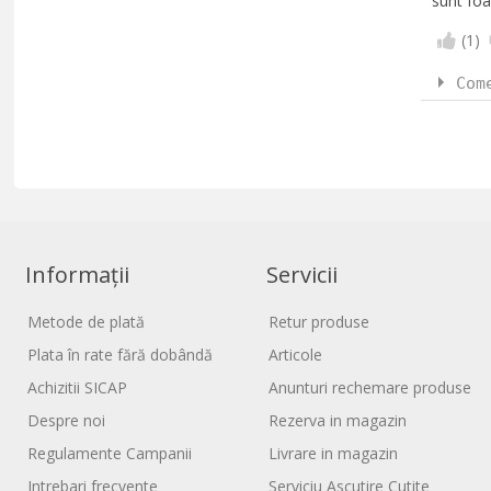
sunt foa
(
1
)
Com
Informații
Servicii
Metode de plată
Retur produse
Plata în rate fără dobândă
Articole
Achizitii SICAP
Anunturi rechemare produse
Despre noi
Rezerva in magazin
Regulamente Campanii
Livrare in magazin
Intrebari frecvente
Serviciu Ascutire Cutite