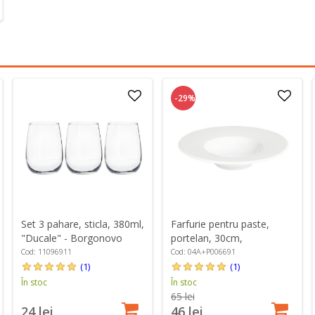
-29%
Farfurie pentru paste,
Set 3 pahare, sticla, 380ml,
portelan, 30cm,
"Ducale" - Borgonovo
"Gastronomi Gourmet" -
Cod: 04A+P006691
Cod: 11096911
Porland
(1)
(1)
În stoc
În stoc
65 lei
46 lei
24 lei