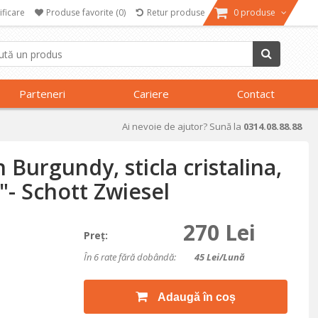
ificare
Produse favorite
(0)
Retur produse
0 produse
Parteneri
Cariere
Contact
Ai nevoie de ajutor? Sună la
0314.08.88.88
 Burgundy, sticla cristalina,
"- Schott Zwiesel
270 Lei
Preţ:
În 6 rate fără dobândă:
45
Lei/lună
Adaugă în coș