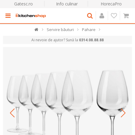
Gatesc.ro
Info culinar
HorecaPro
Servire băuturi
Pahare
Ai nevoie de ajutor? Sună la
0314.08.88.88