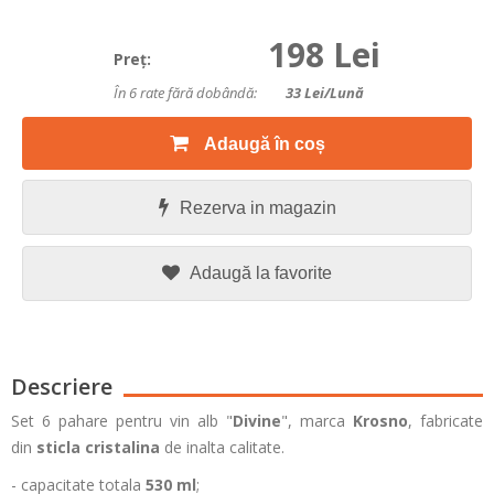
198 Lei
Preţ:
În 6 rate fără dobândă:
33
Lei/lună
Adaugă în coș
Rezerva in magazin
Adaugă la favorite
Descriere
Set 6 pahare pentru vin alb "
Divine
", marca
Krosno
, fabricate
din
sticla cristalina
de inalta calitate.
- capacitate totala
530 ml
;