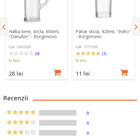
Halba bere, sticla, 600ml,
Pahar sticla, 420ml, "Indro"
"Danubio" - Borgonovo
- Borgonovo
Cod: 12003320
Cod: 11151520
(0)
(1)
În stoc
În stoc
28 lei
11 lei
Recenzii
0
0
0