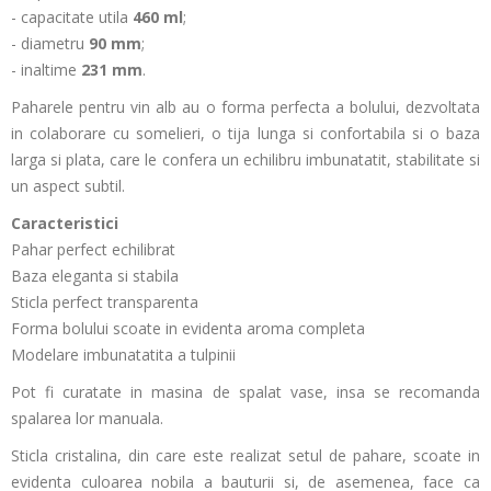
- capacitate utila
460 ml
;
- diametru
90 mm
;
- inaltime
231 mm
.
Paharele pentru vin alb au o forma perfecta a bolului, dezvoltata
in colaborare cu somelieri, o tija lunga si confortabila si o baza
larga si plata, care le confera un echilibru imbunatatit, stabilitate si
un aspect subtil.
Caracteristici
Pahar perfect echilibrat
Baza eleganta si stabila
Sticla perfect transparenta
Forma bolului scoate in evidenta aroma completa
Modelare imbunatatita a tulpinii
Pot fi curatate in masina de spalat vase, insa se recomanda
spalarea lor manuala.
Sticla cristalina, din care este realizat setul de pahare, scoate in
evidenta culoarea nobila a bauturii si, de asemenea, face ca