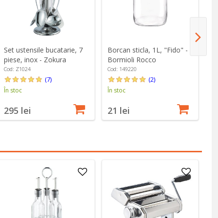
Ca
Set ustensile bucatarie, 7
Borcan sticla, 1L, "Fido" -
G
piese, inox - Zokura
Bormioli Rocco
Co
Cod: Z1024
Cod: 149220
(7)
(2)
În
În stoc
În stoc
1
295 lei
21 lei