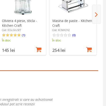
Oliviera 4 piese, sticla -
Masina de paste - Kitchen
Ra
Kitchen Craft
Craft
- 
Cod: ICGLSALSET
Cod: KCMACH2
Co
(1)
(0)
În stoc
În stoc
În
145 lei
254 lei
1
i inregistrati si care au achizitionat
dusul pot scrie recenzii