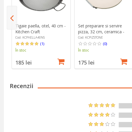
l
Tigaie paella, otel, 40 cm -
Set preparare si servire
Kitchen Craft
pizza, 32 cm, ceramica -
Kitchen Craft
Cod: KCPAELLA40NS
Cod: KCPIZSTONE
(1)
(0)
În stoc
În stoc
185 lei
175 lei
Recenzii