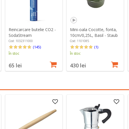
Reincarcare butelie CO2 -
Mini-oala Cocotte, fonta,
SodaStream
10cm/0,25L, Basil - Staub
Cod: 1032311000
Cod: 1101085
(145)
(1)
În stoc
În stoc
65 lei
430 lei