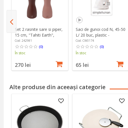
39
Set 2 rasnite sare si piper,
Saci de gunoi cod N, 45-50
15 cm, "Tahiti Earth",
L/ 20 buc, plastic -
Cacao&Nuts - Peugeot
simplehuman
Cod: 242981
Cod: CW0174
(0)
(0)
În stoc
În stoc
270 lei
65 lei
Alte produse din aceeași categorie