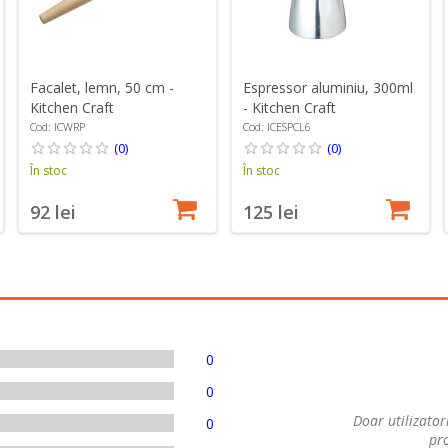
Facalet, lemn, 50 cm -
Espressor aluminiu, 300ml
Kitchen Craft
- Kitchen Craft
Cod: ICWRP
Cod: ICESPCL6
(0)
(0)
În stoc
În stoc
92 lei
125 lei
0
0
Doar utilizatori
0
pro