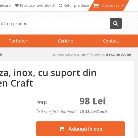
ificare
Produse favorite
(0)
Retur produse
0 produse
Parteneri
Cariere
Contact
ft
Ai nevoie de ajutor? Sună la
0314.08.88.88
a, inox, cu suport din
en Craft
98 Lei
Preţ:
În 6 rate fără dobândă:
16,33
Lei/lună
Adaugă în coș