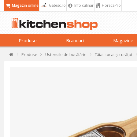
Magazin online
Gatesc.ro
Info culinar
HorecaPro
Produse
Branduri
Magazine
Produse
Ustensile de bucătărie
Tăiat, tocat și curățat