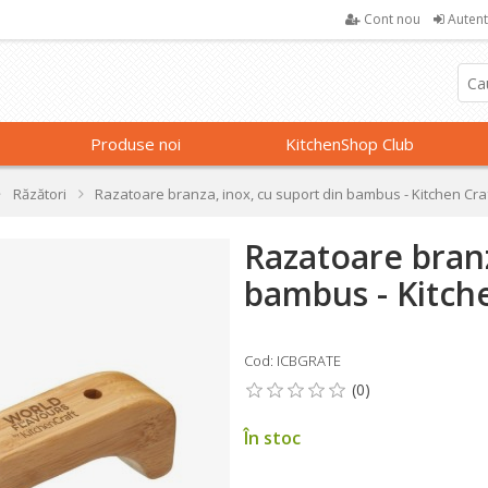
Cont nou
Autent
Produse noi
KitchenShop Club
Răzători
Razatoare branza, inox, cu suport din bambus - Kitchen Cra
Razatoare branz
bambus - Kitch
Cod: ICBGRATE
În stoc