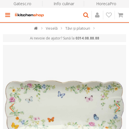
Gatesc.ro
Info culinar
HorecaPro
Veselă
Tăvi și platouri
Ai nevoie de ajutor? Sună la
0314.08.88.88