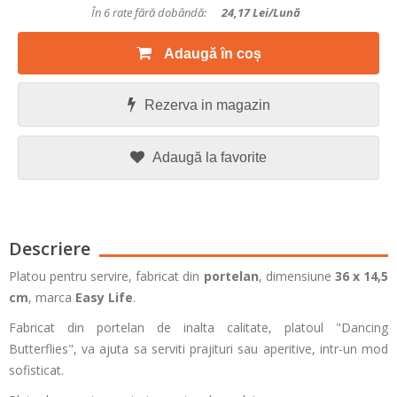
În 6 rate fără dobândă:
24,17
Lei/lună
Adaugă în coș
Rezerva in magazin
Adaugă la favorite
Descriere
Platou pentru servire, fabricat din
portelan
, dimensiune
36 x 14,5
cm
, marca
Easy Life
.
Fabricat din portelan de inalta calitate, platoul "Dancing
Butterflies", va ajuta sa serviti prajituri sau aperitive, intr-un mod
sofisticat.