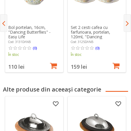
Bol portelan, 16cm,
Set 2 cesti cafea cu
"Dancing Butterflies" -
farfurioara, portelan,
Easy Life
120ml, "Dancing
Butterflies" - Easy Life
Cod: 3131DANB
Cod: 3125DANB
(0)
(0)
În stoc
În stoc
110 lei
159 lei
Alte produse din aceeași categorie