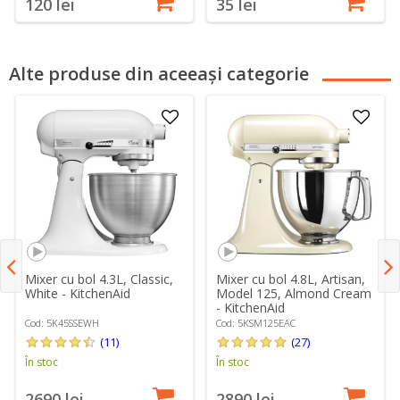
120 lei
35 lei
Alte produse din aceeași categorie
Mixer cu bol 4.3L, Classic,
Mixer cu bol 4.8L, Artisan,
White - KitchenAid
Model 125, Almond Cream
- KitchenAid
Cod: 5K45SSEWH
Cod: 5KSM125EAC
(11)
(27)
În stoc
În stoc
2690 lei
2890 lei