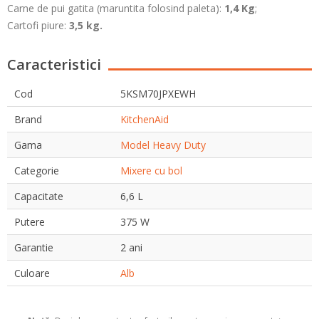
Carne de pui gatita (maruntita folosind paleta):
1,4 Kg
;
Cartofi piure:
3,5 kg.
Caracteristici
Cod
5KSM70JPXEWH
Brand
KitchenAid
Gama
Model Heavy Duty
Categorie
Mixere cu bol
Capacitate
6,6 L
Putere
375 W
Garantie
2 ani
Culoare
Alb