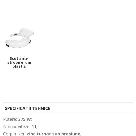
Scut anti-
stropire, din
plastic
SPECIFICATII TEHNICE
Putere:
375 W
;
Numar viteze:
11
;
Corp mixer:
zinc turnat sub presiune
;