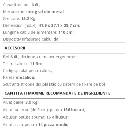
Capacitate bol:
6.6L
;
Mecanisme:
integral din metal
;
Greutate:
15.2 Kg
;
Dimensiuni (hxLxl):
41.9 x 37.1 x 28.7 cm
;
Lungime cablu de alimentare:
110 cm;
Dispozitiv infasurare cablu:
da
.
ACCESORII
Bol
6,6L
, din inox, cu maner ergonomic;
Tel metalic cu
11 fire
;
Carlig spiralat pentru aluat;
Paleta
metalica
;
Scut anti-stropire din
plastic
cu sistem de fixare pe bol.
CANTITATI MAXIME RECOMANDATE DE INGREDIENTE
Aluat paine:
3,9 Kg
;
Aluat fursecuri (de 5 cm): pentru
156 bucati
;
Albusuri batute spuma:
15
albusuri
;
Aluat pizza: pentru
14 pizza medii
;