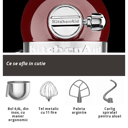
Ce se afla in cutie
Bol 6,6L, din
Tel metalic
Paleta
Carlig
inox, cu
cu 11 fire
argintie
spiralat
maner
pentru aluat
ergonomic