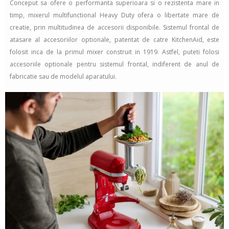
Conceput sa ofere o performanta superioara si o rezistenta mare in
timp, mixerul multifunctional Heavy Duty ofera o libertate mare de
creatie, prin multitudinea de accesorii disponibile.
Sistemul frontal de
atasare al accesoriilor optionale, patentat de catre KitchenAid, este
folosit inca de la primul mixer construit in 1919. Astfel, puteti folosi
accesoriile optionale pentru sistemul frontal, indiferent de anul de
fabricatie sau de modelul aparatului.