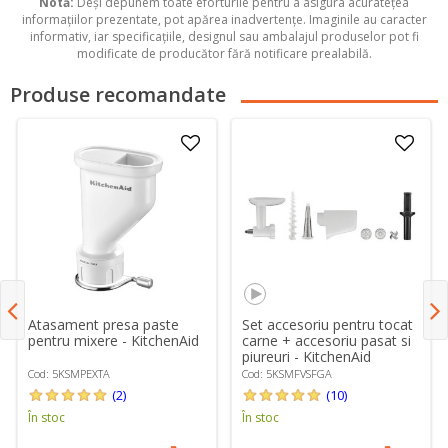
Notă:
Deși depunem toate eforturile pentru a asigura acuratețea
informațiilor prezentate, pot apărea inadvertențe. Imaginile au caracter
informativ, iar specificațiile, designul sau ambalajul produselor pot fi
modificate de producător fără notificare prealabilă.
Produse recomandate
Atasament presa paste
Set accesoriu pentru tocat
pentru mixere - KitchenAid
carne + accesoriu pasat si
piureuri - KitchenAid
Cod: 5KSMPEXTA
Cod: 5KSMFVSFGA
(2)
(10)
În stoc
În stoc