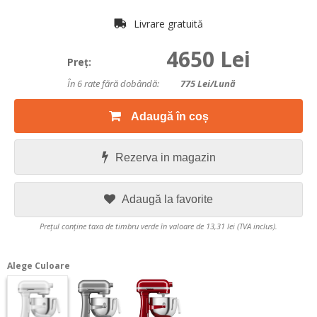
Livrare gratuită
4650 Lei
Preţ:
În 6 rate fără dobândă:
775
Lei/lună
Adaugă în coș
Rezerva in magazin
Adaugă la favorite
Prețul conține taxa de timbru verde în valoare de 13,31 lei (TVA inclus).
Alege Culoare