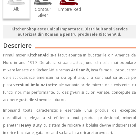
Alb
Contour
Empire Red
Silver
KitchenShop este unicul Importator, Distribuitor si Service
autorizat din Romania pentru produsele KitchenAid.
Descriere
Primul mixer
KitchenAid
si-a facut aparitia in bucatariile din America de
Nord in anul 1919.
De atunci si pana astazi, unul din cele mai populare
mixere lansate de KitchenAid a ramas
Artisan
®
, insa faimosul producator
de electrocasnice american nu s-a oprit aici, ci a continuat sa aduca pe
piata
versiuni imbunatatite
ale variantelor de mixere deja existente, cu
functii noi, mai performante, cu design-uri si culori variate, concepute sa
acopere gusturile si nevoile tuturor.
Imbinand toate caracteristicile esentiale unui produs de exceptie:
durabilitatea, eleganta si eficienta unui produs profesional, mixerul
planetar
Heavy Duty
cu sistem de ridicare a bolului devine indispensabil
in orice bucatarie, gata oricand sa faca fata oricarei provocari.