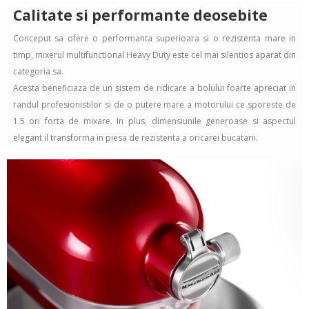
Calitate si performante deosebite
Conceput sa ofere o performanta superioara si o rezistenta mare in
timp, mixerul multifunctional Heavy Duty este cel mai silentios aparat din
categoria sa.
Acesta beneficiaza de un sistem de ridicare a bolului foarte apreciat in
randul profesionistilor si de o putere mare a motorului ce sporeste de
1.5 ori forta de mixare. In plus, dimensiunile generoase si aspectul
elegant il transforma in piesa de rezistenta a oricarei bucatarii.