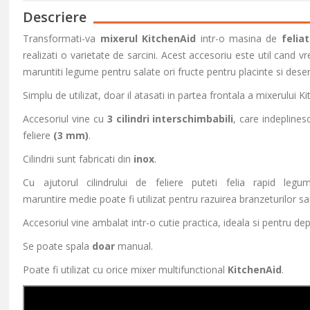
Descriere
Transformati-va
mixerul
KitchenAid
intr-o masina de
feliat
realizati o varietate de sarcini. Acest accesoriu este util cand vr
maruntiti legume pentru salate ori fructe pentru placinte si deser
Simplu de utilizat, doar il atasati in partea frontala a mixerului Kit
Accesoriul vine cu
3 cilindri interschimbabili
, care indeplines
feliere
(3 mm)
.
Cilindrii sunt fabricati din
inox
.
Cu ajutorul cilindrului de feliere puteti felia rapid legu
maruntire medie poate fi utilizat pentru razuirea branzeturilor sa
Accesoriul vine ambalat intr-o cutie practica, ideala si pentru d
Se poate spala
doar
manual.
Poate fi utilizat cu orice
mixer multifunctional
KitchenAid
.