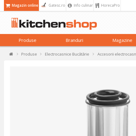
Magazin online
Gatesc.ro
Info culinar
HorecaPro
Produse
Branduri
Magazine
Produse
Electrocasnice Bucătărie
Accesorii electrocas