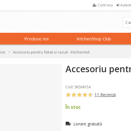
Cont nou
Autent
Produse noi
KitchenShop Club
nice
Accesoriu pentru feliat si razuit - KitchenAid
Accesoriu pentru
Cod: 5KSMVSA
11 Recenzii
În stoc
Livrare gratuită