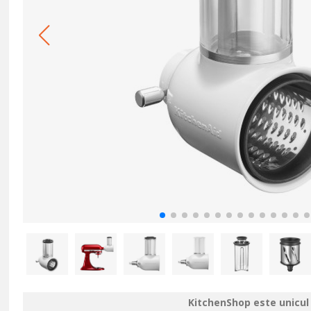
KitchenShop este unicul 