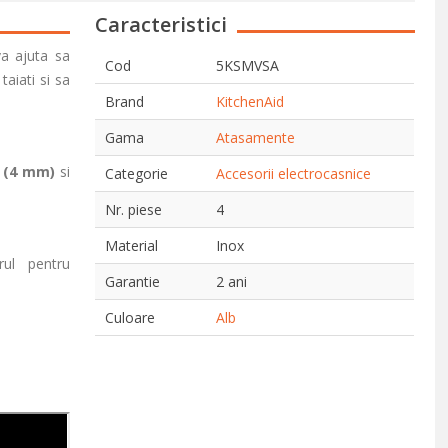
Caracteristici
va ajuta sa
Cod
5KSMVSA
taiati si sa
Brand
KitchenAid
Gama
Atasamente
i
(4 mm)
si
Categorie
Accesorii electrocasnice
Nr. piese
4
Material
Inox
rul pentru
Garantie
2 ani
Culoare
Alb