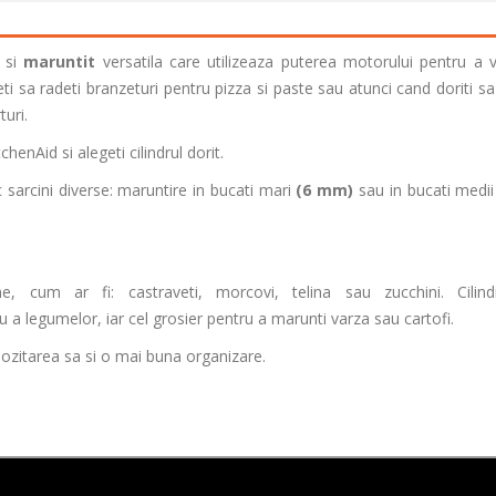
si
maruntit
versatila care utilizeaza puterea motorului pentru a 
eti sa radeti branzeturi pentru pizza si paste sau atunci cand doriti sa 
turi.
chenAid si alegeti cilindrul dorit.
c sarcini diverse: maruntire in bucati mari
(6 mm)
sau in bucati medi
me, cum ar fi: castraveti, morcovi, telina sau zucchini. Cilind
u a legumelor, iar cel grosier pentru a marunti varza sau cartofi.
epozitarea sa si o mai buna organizare.