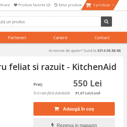
ificare
Produse favorite
(0)
Retur produse
0 produse
Parteneri
Cariere
Contact
Ai nevoie de ajutor? Sună la
0314.08.88.88
 feliat si razuit - KitchenAid
550 Lei
Preţ:
În 6 rate fără dobândă:
91,67
Lei/lună
Adaugă în coș
Rezerva in magazin