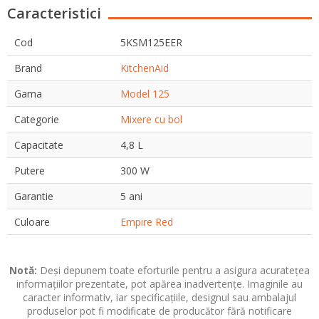
Caracteristici
Cod
5KSM125EER
Brand
KitchenAid
Gama
Model 125
Categorie
Mixere cu bol
Capacitate
4,8 L
Putere
300 W
Garantie
5 ani
Culoare
Empire Red
Notă:
Deși depunem toate eforturile pentru a asigura acuratețea
informațiilor prezentate, pot apărea inadvertențe. Imaginile au
caracter informativ, iar specificațiile, designul sau ambalajul
produselor pot fi modificate de producător fără notificare