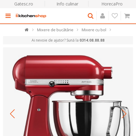
Gatesc.ro
Info culinar
HorecaPro
Mixere de bucătărie
Mixere cu bol
Ai nevoie de ajutor? Sună la
0314.08.88.88