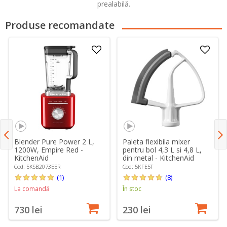
prealabilă.
Produse recomandate
Blender Pure Power 2 L,
Paleta flexibila mixer
1200W, Empire Red -
pentru bol 4,3 L si 4,8 L,
KitchenAid
din metal - KitchenAid
Cod: 5KSB2073EER
Cod: 5KFE5T
(1)
(8)
La comandă
În stoc
730 lei
230 lei