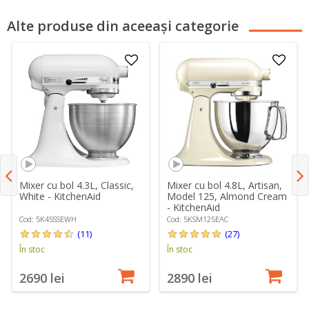
Alte produse din aceeași categorie
Mixer cu bol 4.3L, Classic,
Mixer cu bol 4.8L, Artisan,
White - KitchenAid
Model 125, Almond Cream
- KitchenAid
Cod: 5K45SSEWH
Cod: 5KSM125EAC
(11)
(27)
În stoc
În stoc
2690 lei
2890 lei