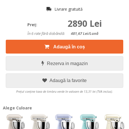
Livrare gratuită
2890 Lei
Preţ:
În 6 rate fără dobândă:
481,67
Lei/lună
Adaugă în coș
Rezerva in magazin
Adaugă la favorite
Prețul conține taxa de timbru verde în valoare de 13,31 lei (TVA inclus).
Alege Culoare