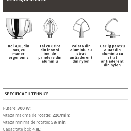
Bol 4,8L, din
Tel cu 6 fire
Paleta din
Carlig pentru
inox, cu
din inox si
aluminiu cu
aluat din
maner
inel de
strat
aluminiu cu
ergonomic
prindere din
antiaderent
strat
aluminiu
din nylon
antiaderent
din nylon
SPECIFICATII TEHNICE
Putere:
300 W
;
Viteza maxima de rotatie:
220/min
;
Viteza minima de rotatie:
58/min
;
Capacitate bol:
4.8L
;