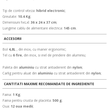
Tip de control viteza:
hibrid electronic
;
Greutate:
10.4 Kg
;
Dimensiuni hxLxl:
36 x 24 x 37 cm
;
Lungime cablu de alimentare electrica:
145 cm
.
ACCESORII
Bol
4,8L
, din inox, cu maner ergonomic;
Tel cu
6 fire
, din inox, si inel de prindere din aluminiu;
Paleta din
aluminiu
cu strat antiaderent din
nylon
;
Carlig pentru aluat din
aluminiu
cu strat antiaderent din
nylon
;
CANTITATI MAXIME RECOMANDATE DE INGREDIENTE
Faina:
1 Kg
;
Faina pentru crusta de placinta:
500 g
;
Oua:
12 oua medii
;