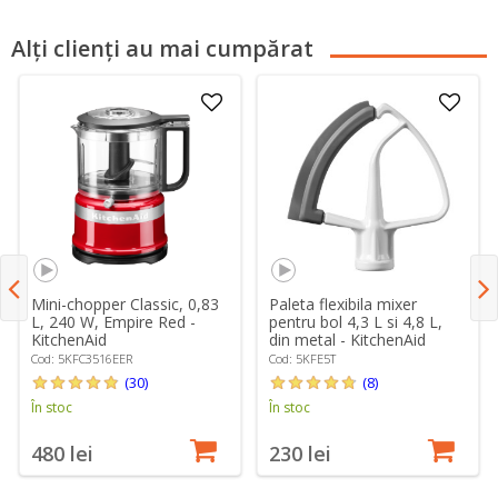
Alți clienți au mai cumpărat
Mini-chopper Classic, 0,83
Paleta flexibila mixer
L, 240 W, Empire Red -
pentru bol 4,3 L si 4,8 L,
KitchenAid
din metal - KitchenAid
Cod: 5KFC3516EER
Cod: 5KFE5T
(30)
(8)
În stoc
În stoc
480 lei
230 lei