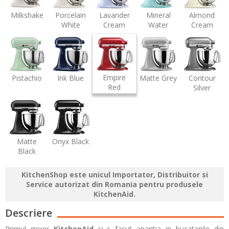
Milkshake
Porcelain
Lavander
Mineral
Almond
White
Cream
Water
Cream
Empire
Pistachio
Ink Blue
Matte Grey
Contour
Red
Silver
Matte
Onyx Black
Black
KitchenShop este unicul Importator, Distribuitor si
Service autorizat din Romania pentru produsele
KitchenAid.
Descriere
Primul mixer
KitchenAid
si-a facut aparitia in bucatariile din