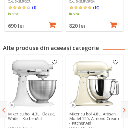
Cod: 5KSMFGCA
Cod: 5KSMFVSFGA
(1)
(10)
În stoc
În stoc
690 lei
820 lei
Alte produse din aceeași categorie
Mixer cu bol 4.3L, Classic,
Mixer cu bol 4.8L, Artisan,
White - KitchenAid
Model 125, Almond Cream
- KitchenAid
Cod: 5K45SSEWH
Cod: 5KSM125EAC