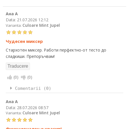
Ана А
Data:
21.07.2026 12:12
Culoare Mint Jupel
Varianta:
Чудесен миксер
Стархотен миксер. Работи перфектно-от тесто до
сладкиши. Препоръчвам!
(
0
)
(
0
)
Comentarii (0)
Ана А
Data:
28.07.2026 08:57
Culoare Mint Jupel
Varianta:
Функционален и красив!