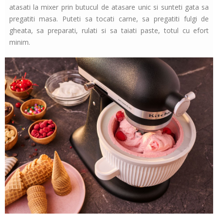
atasati la mixer prin butucul de atasare unic si sunteti gata sa
pregatiti masa. Puteti sa tocati carne, sa pregatiti fulgi de
gheata, sa preparati, rulati si sa taiati paste, totul cu efort
minim.