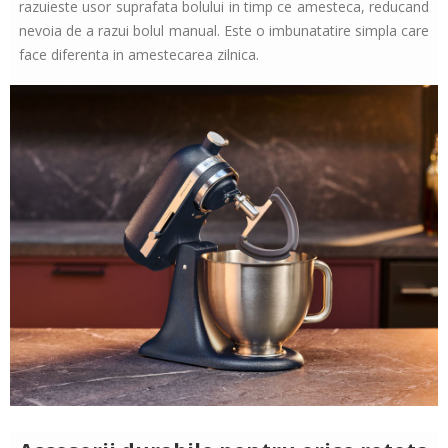
razuieste usor suprafata bolului in timp ce amesteca, reducand
nevoia de a razui bolul manual. Este o imbunatatire simpla care
face diferenta in amestecarea zilnica.