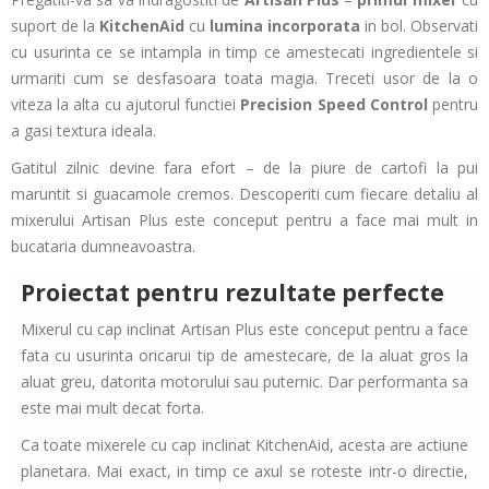
suport de la
KitchenAid
cu
lumina incorporata
in bol. Observati
cu usurinta ce se intampla in timp ce amestecati ingredientele si
urmariti cum se desfasoara toata magia. Treceti usor de la o
viteza la alta cu ajutorul functiei
Precision Speed Control
pentru
a gasi textura ideala.
Gatitul zilnic devine fara efort – de la piure de cartofi la pui
maruntit si guacamole cremos. Descoperiti cum fiecare detaliu al
mixerului Artisan Plus este conceput pentru a face mai mult in
bucataria dumneavoastra.
Proiectat pentru rezultate perfecte
Mixerul cu cap inclinat Artisan Plus este conceput pentru a face
fata cu usurinta oricarui tip de amestecare, de la aluat gros la
aluat greu, datorita motorului sau puternic. Dar performanta sa
este mai mult decat forta.
Ca toate mixerele cu cap inclinat KitchenAid, acesta are actiune
planetara. Mai exact, in timp ce axul se roteste intr-o directie,