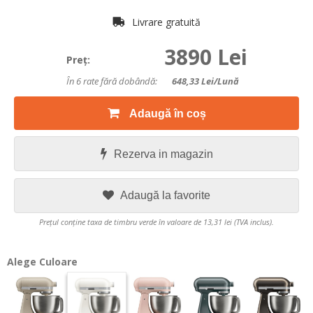
Livrare gratuită
3890 Lei
Preţ:
În 6 rate fără dobândă:
648,33
Lei/lună
Adaugă în coș
Rezerva in magazin
Adaugă la favorite
Prețul conține taxa de timbru verde în valoare de 13,31 lei (TVA inclus).
Alege Culoare