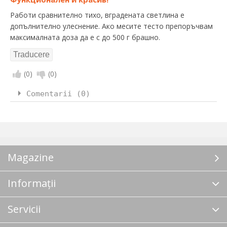
Работи сравнително тихо, вградената светлина е
допълнително улеснение. Ако месите тесто препоръчвам
максималната доза да е с до 500 г брашно.
(
0
)
(
0
)
Comentarii (0)
Magazine
Informații
Servicii