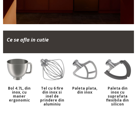
Ce se afla in cutie
Bol 4.7L, din
Tel cu 6 fire
Paleta plata,
Paleta din
inox, cu
din inox si
din inox
inox cu
maner
inel de
suprafata
ergonomic
prindere din
flexibila din
aluminiu
silicon