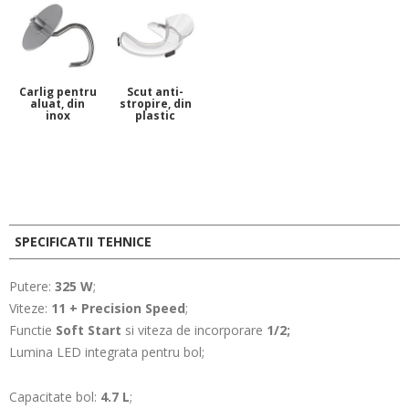
Carlig pentru
Scut anti-
aluat, din
stropire, din
inox
plastic
SPECIFICATII TEHNICE
Putere:
325 W
;
Viteze:
11 + Precision Speed
;
Functie
Soft Start
si viteza de incorporare
1/2;
Lumina LED integrata pentru bol;
Capacitate bol:
4.7 L
;