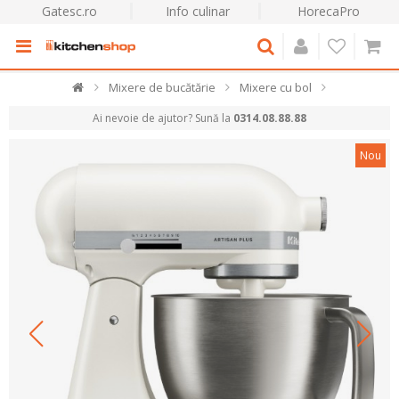
Gatesc.ro
Info culinar
HorecaPro
Mixere de bucătărie
Mixere cu bol
Ai nevoie de ajutor? Sună la
0314.08.88.88
Nou