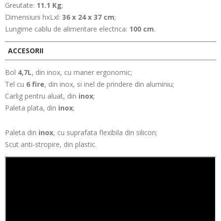
Greutate:
11.1 Kg
;
Dimensiuni hxLxl:
36 x 24 x 37 cm
;
Lungime cablu de alimentare electrica:
100 cm
.
ACCESORII
Bol
4,7L
, din inox, cu maner ergonomic;
Tel cu
6 fire
, din inox, si inel de prindere din aluminiu;
Carlig pentru aluat, din
inox
;
Paleta plata, din
inox
;
Paleta din
inox
, cu suprafata flexibila din silicon;
Scut anti-stropire, din plastic.