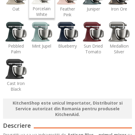
Porcelain
Oat
Feather
Juniper
Iron Ore
White
Pink
Pebbled
Mint Jupel
Blueberry
Sun Dried
Medallion
Palm
Tomato
Silver
Cast Iron
Black
KitchenShop este unicul Importator, Distribuitor si
Service autorizat din Romania pentru produsele
KitchenAid.
Descriere
Pregatiti-va sa va indragostiti de
Artisan Plus
–
primul mixer
cu