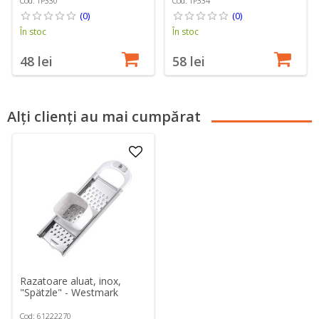
Cod: TP330
Cod: TP334
(0)
(0)
În stoc
În stoc
48 lei
58 lei
Alți clienți au mai cumpărat
Razatoare aluat, inox,
"Spätzle" - Westmark
Cod: 61222270