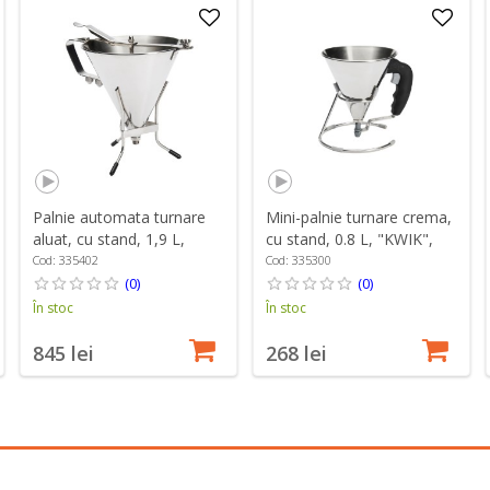
Palnie automata turnare
Mini-palnie turnare crema,
aluat, cu stand, 1,9 L,
cu stand, 0.8 L, "KWIK",
"KWIK PRO" - de Buyer
Negru - de Buyer
Cod: 335402
Cod: 335300
(0)
(0)
În stoc
În stoc
845 lei
268 lei