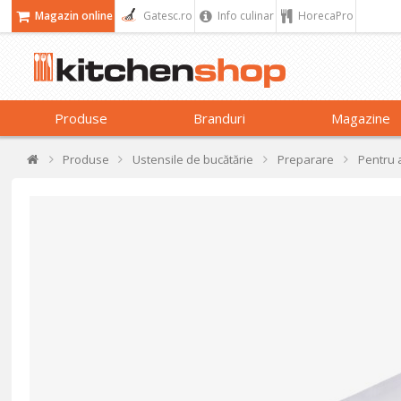
Magazin online
Gatesc.ro
Info culinar
HorecaPro
Produse
Branduri
Magazine
Produse
Ustensile de bucătărie
Preparare
Pentru 