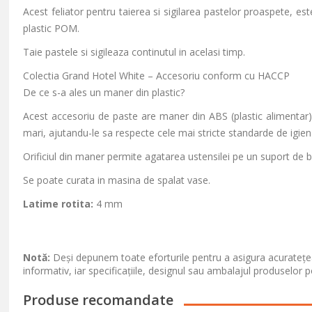
Acest feliator pentru taierea si sigilarea pastelor proaspete, e
plastic POM.
Taie pastele si sigileaza continutul in acelasi timp.
Colectia Grand Hotel White – Accesoriu conform cu HACCP
De ce s-a ales un maner din plastic?
Acest accesoriu de paste are maner din ABS (plastic alimentar). 
mari, ajutandu-le sa respecte cele mai stricte standarde de igien
Orificiul din maner permite agatarea ustensilei pe un suport de b
Se poate curata in masina de spalat vase.
Latime rotita:
4 mm
Notă:
Deși depunem toate eforturile pentru a asigura acuratețea
informativ, iar specificațiile, designul sau ambalajul produselor p
Produse recomandate