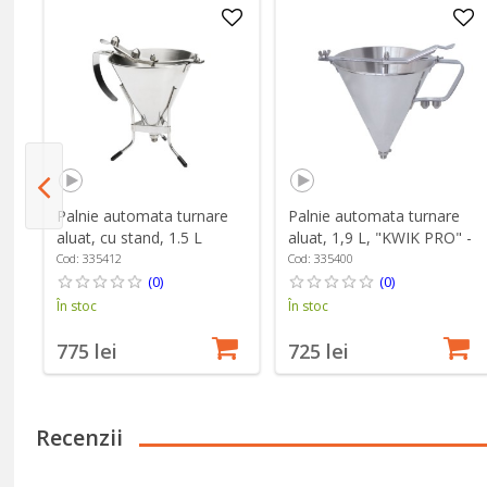
 -
Palnie automata turnare
Palnie automata turnare
aluat, cu stand, 1.5 L
aluat, 1,9 L, "KWIK PRO" -
"KWIK PRO" - de Buyer
de Buyer
Cod: 335412
Cod: 335400
(0)
(0)
În stoc
În stoc
775 lei
725 lei
Recenzii