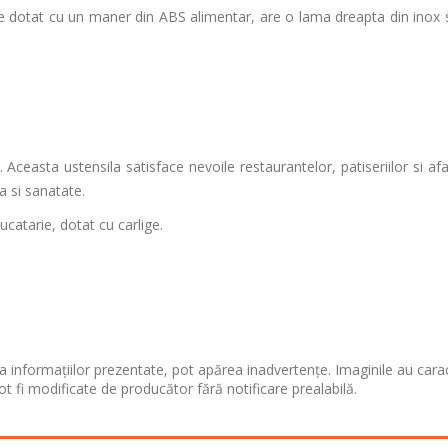
ste dotat cu un maner din ABS alimentar, are o lama dreapta din inox si
Aceasta ustensila satisface nevoile restaurantelor, patiseriilor si afa
a si sanatate.
ucatarie, dotat cu carlige.
 informațiilor prezentate, pot apărea inadvertențe. Imaginile au cara
ot fi modificate de producător fără notificare prealabilă.