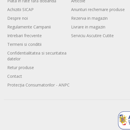
Plata în rate fără dobândă
Articole
Achizitii SICAP
Anunturi rechemare produse
Despre noi
Rezerva in magazin
Regulamente Campanii
Livrare in magazin
Intrebari frecvente
Serviciu Ascutire Cutite
Termeni si conditii
Confidentialitatea si securitatea
datelor
Retur produse
Contact
Protecția Consumatorilor - ANPC