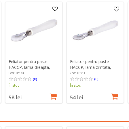
Feliator pentru paste
Feliator pentru paste
HACCP, lama dreapta,
HACCP, lama zimtata,
latime 7 mm - Zokura
latime 4 mm - Zokura
Cod: TP334
Cod: TP331
(0)
(0)
În stoc
În stoc
58 lei
54 lei