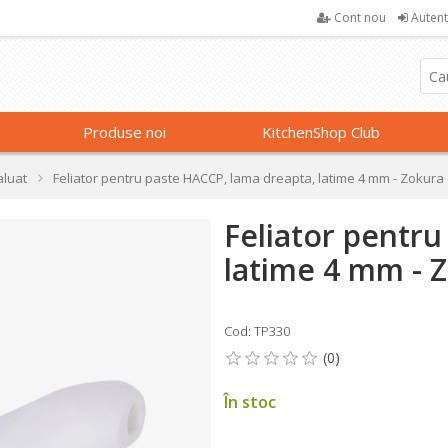
Cont nou
Autent
Produse noi
KitchenShop Club
aluat
Feliator pentru paste HACCP, lama dreapta, latime 4 mm - Zokura
Feliator pentr
latime 4 mm - 
Cod: TP330
În stoc