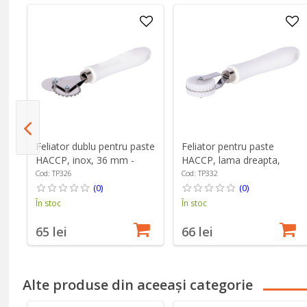
Feliator dublu pentru paste
Feliator pentru paste
HACCP, inox, 36 mm -
HACCP, lama dreapta,
Zokura
latime 14 mm - Zokura
Cod: TP326
Cod: TP332
(0)
(0)
În stoc
În stoc
65 lei
66 lei
Alte produse din aceeași categorie