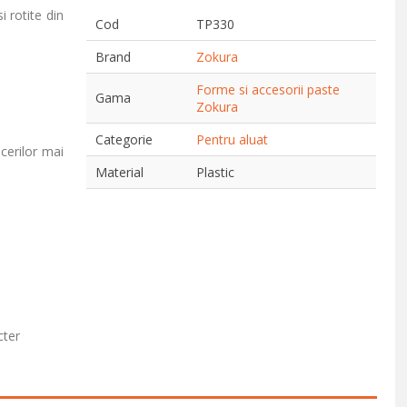
 rotite din
Cod
TP330
Brand
Zokura
Forme si accesorii paste
Gama
Zokura
Categorie
Pentru aluat
cerilor mai
Material
Plastic
cter