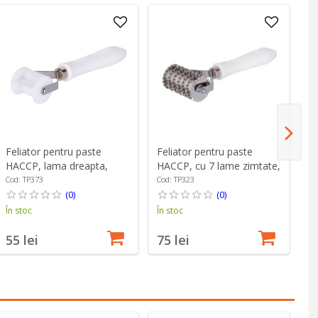
Feliator pentru paste
Feliator pentru paste
Fe
HACCP, lama dreapta,
HACCP, cu 7 lame zimtate,
HA
plastic, 38 mm - Zokura
inox, 9,5 mm - Zokura
in
Cod: TP373
Cod: TP323
Co
(0)
(0)
În stoc
În stoc
În
55 lei
75 lei
7