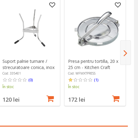
Suport palnie turnare /
Presa pentru tortilla, 20 x
Fa
strecuratoare conica, inox
25 cm - Kitchen Craft
cm
- de Buyer
Cod: 335401
Cod: WFMXTPRESS
Co
(0)
(1)
În stoc
În stoc
În
120 lei
172 lei
3