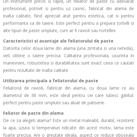
Un instrument precis si rapid, un feliator de paste cu adevarat
profesional, potrivit si pentru uz casnic, fabricat din alama de
inalta calitate, fiind apreciat atat pentru estetica, cat si pentru
performanta sa de taiere. Este perfect pentru a prepara tortelli si
alte tipuri de paste umplute, cum ar fi ravioli sau tortellini.
Caracteristici si avantaje ale feliatorului de paste
Datorita celor doua lame din alama (una zimtata si una neteda),
veti obtine o taiere precisa. Calitatea profesionala, usurinta in
manevrare, robustetea si durabilitatea sunt exact ceea ce cautati
pentru rezultate de inalta calitate.
Utilizarea principala a feliatorului de paste
Feliatorul de ravioli, fabricat din alama, cu doua lame ce au
diametrul de 38 mm, este ideal pentru cei care iubesc gatitul:
perfect pentru paste umplute sau aluat de patiserie.
Feliator de paste din alama
De ce sa alegeti alama? Este un metal maleabil, durabil, rezistent
la apa, uzura si temperaturi ridicate: din acest motiv, lama este
foarte precisa. Are o greutate ideala, aspect ce reduce oboseala