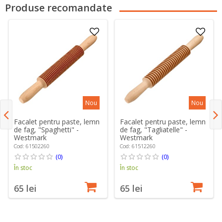
Produse recomandate
Nou
Nou
Facalet pentru paste, lemn
Facalet pentru paste, lemn
de fag, "Spaghetti" -
de fag, "Tagliatelle" -
Westmark
Westmark
Cod: 61502260
Cod: 61512260
(0)
(0)
În stoc
În stoc
65 lei
65 lei