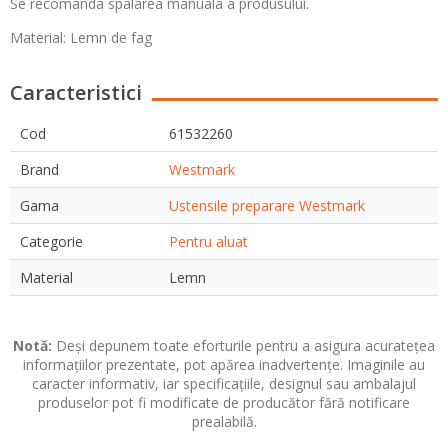
Se recomanda spalarea manuala a produsului.
Material: Lemn de fag
Caracteristici
Cod
61532260
Brand
Westmark
Gama
Ustensile preparare Westmark
Categorie
Pentru aluat
Material
Lemn
Notă:
Deși depunem toate eforturile pentru a asigura acuratețea
informațiilor prezentate, pot apărea inadvertențe. Imaginile au
caracter informativ, iar specificațiile, designul sau ambalajul
produselor pot fi modificate de producător fără notificare
prealabilă.