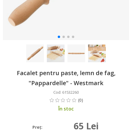
Facalet pentru paste, lemn de fag,
"Pappardelle" - Westmark
Cod: 61532260
În stoc
65 Lei
Preţ: