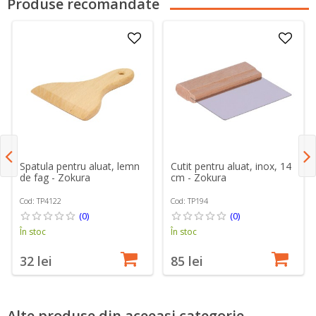
Produse recomandate
Spatula pentru aluat, lemn
Cutit pentru aluat, inox, 14
de fag - Zokura
cm - Zokura
Cod: TP4122
Cod: TP194
(0)
(0)
În stoc
În stoc
32 lei
85 lei
Alte produse din aceeași categorie