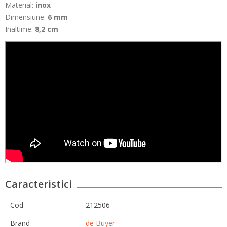
Material:
inox
Dimensiune:
6 mm
Inaltime:
8,2 cm
Caracteristici
Cod
212506
Brand
de Buyer