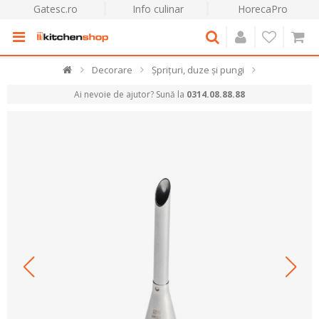
Gatesc.ro
Info culinar
HorecaPro
Decorare
Șprițuri, duze și pungi
Ai nevoie de ajutor? Sună la
0314.08.88.88