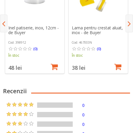
Inel patiserie, inox, 12cm -
Lama pentru crestat aluat,
de Buyer
inox - de Buyer
Cod: 398912
Cod: 467003N
(0)
(0)
În stoc
În stoc
48 lei
38 lei
Recenzii
0
0
0