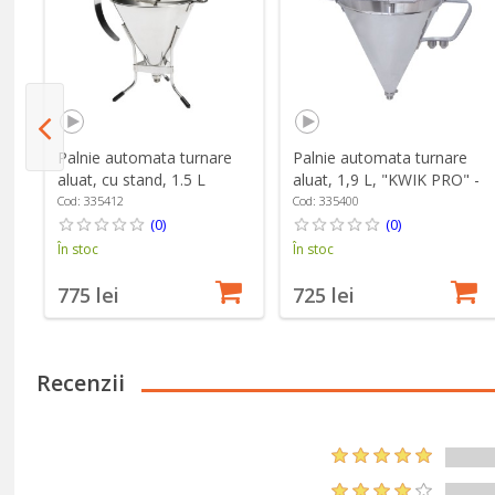
 -
Palnie automata turnare
Palnie automata turnare
aluat, cu stand, 1.5 L
aluat, 1,9 L, "KWIK PRO" -
"KWIK PRO" - de Buyer
de Buyer
Cod: 335412
Cod: 335400
(0)
(0)
În stoc
În stoc
775 lei
725 lei
Recenzii