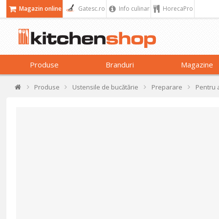
Magazin online
Gatesc.ro
Info culinar
HorecaPro
Produse
Branduri
Magazine
Produse
Ustensile de bucătărie
Preparare
Pentru 