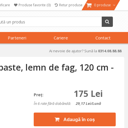
ificare
Produse favorite
(0)
Retur produse
0 produse
Parteneri
Cariere
Contact
Ai nevoie de ajutor? Sună la
0314.08.88.88
paste, lemn de fag, 120 cm -
175 Lei
Preţ:
În 6 rate fără dobândă:
29,17
Lei/lună
Adaugă în coș