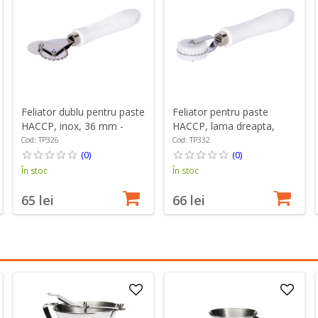
Feliator dublu pentru paste
Feliator pentru paste
HACCP, inox, 36 mm -
HACCP, lama dreapta,
Zokura
latime 14 mm - Zokura
Cod: TP326
Cod: TP332
(0)
(0)
În stoc
În stoc
65 lei
66 lei