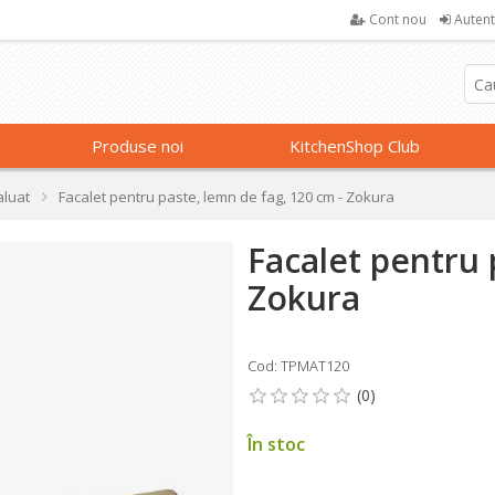
Cont nou
Autent
Produse noi
KitchenShop Club
aluat
Facalet pentru paste, lemn de fag, 120 cm - Zokura
Facalet pentru 
Zokura
Cod: TPMAT120
În stoc