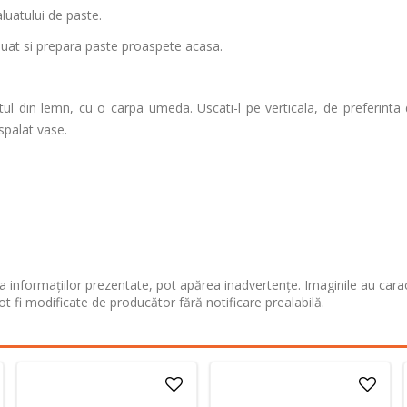
luatului de paste.
luat si prepara paste proaspete acasa.
etul din lemn, cu o carpa umeda. Uscati-l pe verticala, de preferinta
spalat vase.
 informațiilor prezentate, pot apărea inadvertențe. Imaginile au cara
ot fi modificate de producător fără notificare prealabilă.