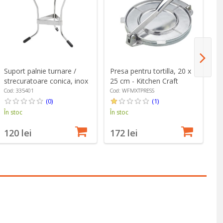
Suport palnie turnare /
Presa pentru tortilla, 20 x
Fa
strecuratoare conica, inox
25 cm - Kitchen Craft
cm
- de Buyer
Cod: 335401
Cod: WFMXTPRESS
Co
(0)
(1)
În stoc
În stoc
În
120 lei
172 lei
3