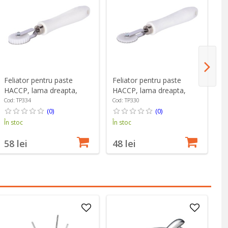
Feliator pentru paste
Feliator pentru paste
Fe
HACCP, lama dreapta,
HACCP, lama dreapta,
HA
latime 7 mm - Zokura
latime 4 mm - Zokura
in
Cod: TP334
Cod: TP330
Co
(0)
(0)
În stoc
În stoc
În
58 lei
48 lei
7