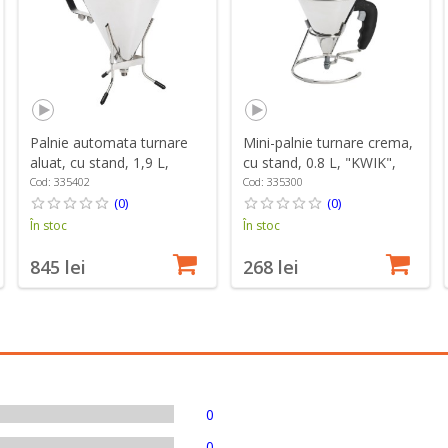
Palnie automata turnare
Mini-palnie turnare crema,
aluat, cu stand, 1,9 L,
cu stand, 0.8 L, "KWIK",
"KWIK PRO" - de Buyer
Negru - de Buyer
Cod: 335402
Cod: 335300
(0)
(0)
În stoc
În stoc
845 lei
268 lei
0
0