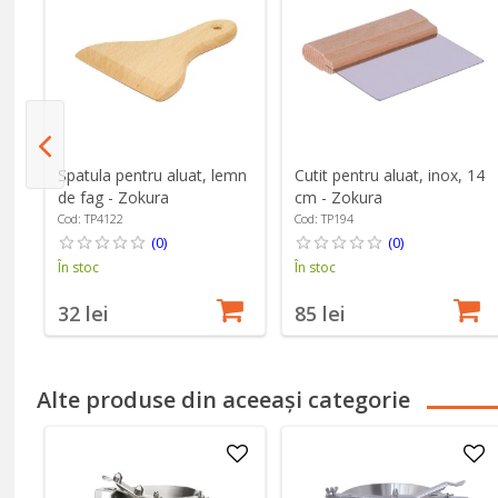
mn
Spatula pentru aluat, lemn
Cutit pentru aluat, inox, 14
de fag - Zokura
cm - Zokura
Cod: TP4122
Cod: TP194
(0)
(0)
În stoc
În stoc
32 lei
85 lei
Alte produse din aceeași categorie