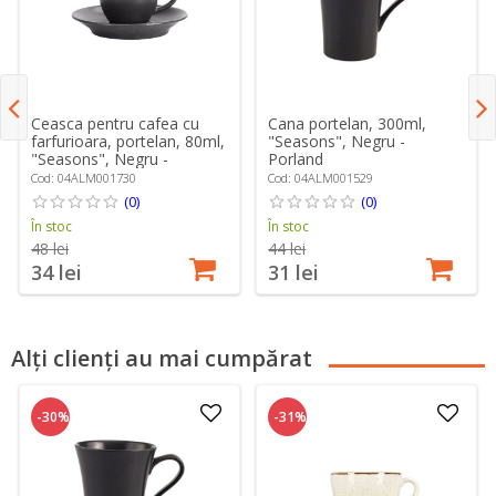
Ceasca pentru cafea cu
Cana portelan, 300ml,
farfurioara, portelan, 80ml,
"Seasons", Negru -
"Seasons", Negru -
Porland
Porland
Cod: 04ALM001730
Cod: 04ALM001529
(0)
(0)
În stoc
În stoc
48 lei
44 lei
34 lei
31 lei
Alți clienți au mai cumpărat
-30%
-31%