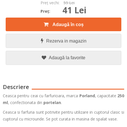
Preţ vechi:
59 Lei
41 Lei
Preţ:
Adaugă în coș
Rezerva in magazin
Adaugă la favorite
Descriere
Ceasca pentru ceai cu farfurioara, marca
Porland
, capacitate
250
ml
, confectionata din
portelan
.
Ceasca si farfuria sunt potrivite pentru utilizare in cuptorul clasic si
cuptorul cu microunde. Se pot curata in masina de spalat vase.