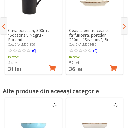
Cana portelan, 300ml,
Ceasca pentru ceai cu
"Seasons", Negru -
farfurioara, portelan,
Porland
250ml, "Seasons", Bej -
Porland
Cod: 04ALM001529
Cod: 04ALM001430
(0)
(0)
În stoc
În stoc
44 lei
52 lei
31 lei
36 lei
Alte produse din aceeași categorie