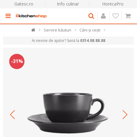
Gatesc.ro
Info culinar
HorecaPro
Servire băuturi
Căni și cești
Ai nevoie de ajutor? Sună la
0314.08.88.88
-31%