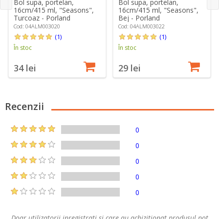
Bol supa, portelan,
Bol supa, portelan,
16cm/415 ml, "Seasons",
16cm/415 ml, "Seasons",
Turcoaz - Porland
Bej - Porland
Cod: 04ALM003020
Cod: 04ALM003022
(1)
(1)
În stoc
În stoc
34 lei
29 lei
Recenzii
0
0
0
0
0
Doar utilizatorii inregistrati si care au achizitionat produsul pot