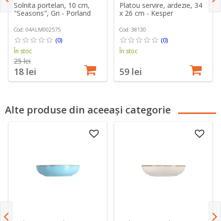
Solnita portelan, 10 cm,
Platou servire, ardezie, 34
"Seasons", Gri - Porland
x 26 cm - Kesper
Cod: 04ALM002575
Cod: 38130
(0)
(0)
În stoc
În stoc
25 lei
18 lei
59 lei
Alte produse din aceeași categorie