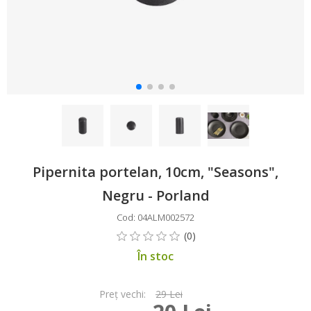
Pipernita portelan, 10cm, "Seasons",
Negru - Porland
Cod: 04ALM002572
În stoc
Preţ vechi:
29 Lei