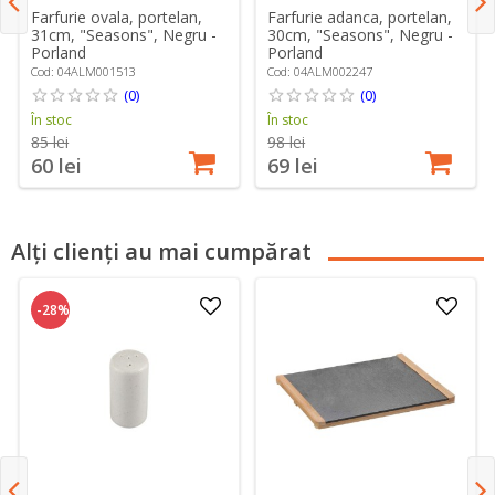
Farfurie ovala, portelan,
Farfurie adanca, portelan,
31cm, "Seasons", Negru -
30cm, "Seasons", Negru -
Porland
Porland
Cod: 04ALM001513
Cod: 04ALM002247
(0)
(0)
În stoc
În stoc
85 lei
98 lei
60 lei
69 lei
Alți clienți au mai cumpărat
-28%