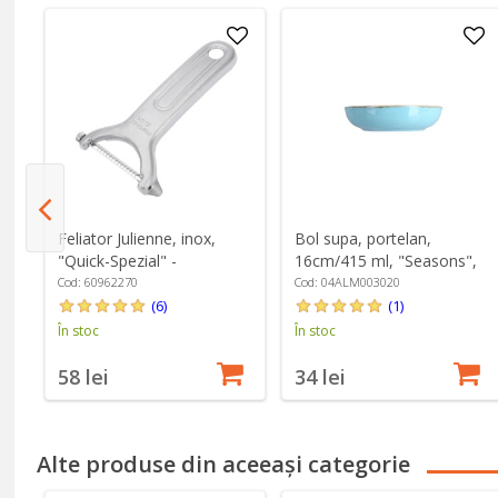
m,
Feliator Julienne, inox,
Bol supa, portelan,
nd
"Quick-Spezial" -
16cm/415 ml, "Seasons",
Westmark
Turcoaz - Porland
Cod: 60962270
Cod: 04ALM003020
(6)
(1)
În stoc
În stoc
58 lei
34 lei
Alte produse din aceeași categorie