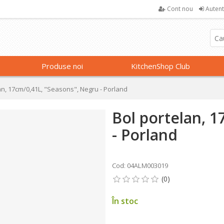
Cont nou
Autent
Produse noi
KitchenShop Club
an, 17cm/0,41L, "Seasons", Negru - Porland
Bol portelan, 1
- Porland
Cod: 04ALM003019
În stoc