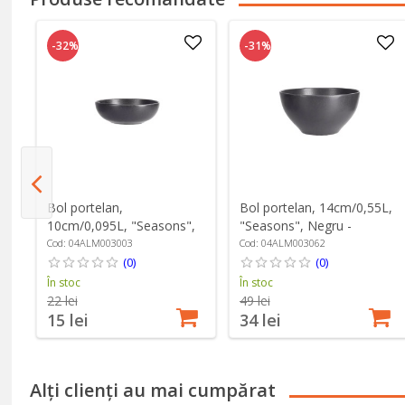
-32%
-31%
Bol portelan,
Bol portelan, 14cm/0,55L,
10cm/0,095L, "Seasons",
"Seasons", Negru -
Negru - Porland
Porland
Cod: 04ALM003003
Cod: 04ALM003062
(0)
(0)
În stoc
În stoc
22 lei
49 lei
15 lei
34 lei
Alți clienți au mai cumpărat