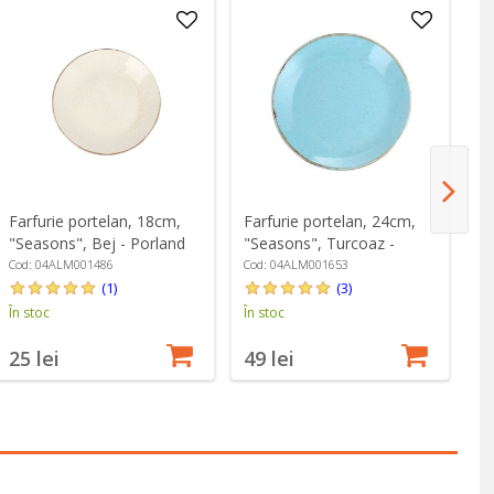
-
Farfurie portelan, 18cm,
Farfurie portelan, 24cm,
Fa
"Seasons", Bej - Porland
"Seasons", Turcoaz -
"S
Porland
Cod: 04ALM001486
Cod: 04ALM001653
Co
(1)
(3)
În stoc
În stoc
În
45
25 lei
49 lei
3