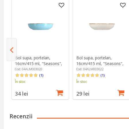
,
Bol supa, portelan,
Bol supa, portelan,
16cm/415 ml, "Seasons",
16cm/415 ml, "Seasons",
Turcoaz - Porland
Bej - Porland
Cod: 04ALM003020
Cod: 04ALM003022
(1)
(1)
În stoc
În stoc
34 lei
29 lei
Recenzii