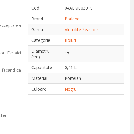
Cod
04ALM003019
Brand
Porland
 acceptarea
Gama
Alumilite Seasons
Categorie
Boluri
Diametru
lor. De aici
17
(cm)
Capacitate
0,41 L
, facand ca
Material
Portelan
Culoare
Negru
cter