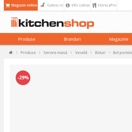
Magazin online
Gatesc.ro
Info culinar
HorecaPro
Produse
Branduri
Magazine
Produse
Servire masă
Veselă
Boluri
Bol portel
-29%