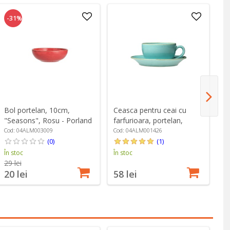
-31%
Bol portelan, 10cm,
Ceasca pentru ceai cu
Ce
"Seasons", Rosu - Porland
farfurioara, portelan,
fa
250ml, "Seasons", Turcoaz
37
Cod: 04ALM003009
Cod: 04ALM001426
Co
- Porland
- 
(0)
(1)
În stoc
În stoc
În
29 lei
20 lei
58 lei
6