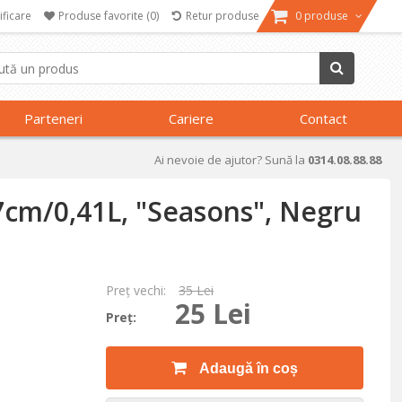
ificare
Produse favorite
(0)
Retur produse
0 produse
Parteneri
Cariere
Contact
Ai nevoie de ajutor? Sună la
0314.08.88.88
7cm/0,41L, "Seasons", Negru
Preţ vechi:
35 Lei
25 Lei
Preţ:
Adaugă în coș