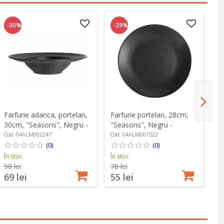
-30%
-29%
-
Farfurie adanca, portelan,
Farfurie portelan, 28cm,
Fa
30cm, "Seasons", Negru -
"Seasons", Negru -
"S
Porland
Porland
Po
Cod: 04ALM002247
Cod: 04ALM001522
Co
(0)
(0)
În stoc
În stoc
În
98 lei
78 lei
95
69 lei
55 lei
6