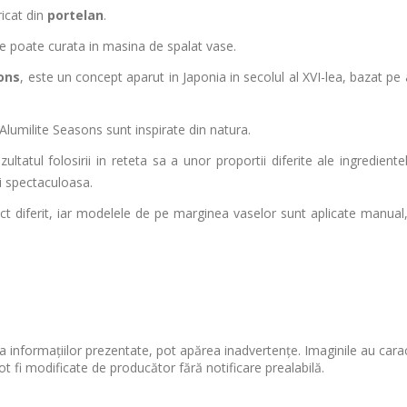
ricat din
portelan
.
 Se poate curata in masina de spalat vase.
ons
, este un concept aparut in Japonia in secolul al XVI-lea, bazat pe
 Alumilite Seasons sunt inspirate din natura.
ltatul folosirii in reteta sa a unor proportii diferite ale ingrediente
ai spectaculoasa.
ect diferit, iar modelele de pe marginea vaselor sunt aplicate manual
 informațiilor prezentate, pot apărea inadvertențe. Imaginile au cara
ot fi modificate de producător fără notificare prealabilă.