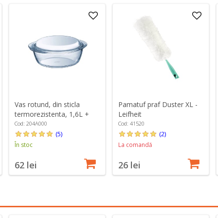
Vas rotund, din sticla
Pamatuf praf Duster XL -
termorezistenta, 1,6L +
Leifheit
0,5L - PYREX
Cod: 204A000
Cod: 41520
(5)
(2)
În stoc
La comandă
62 lei
26 lei