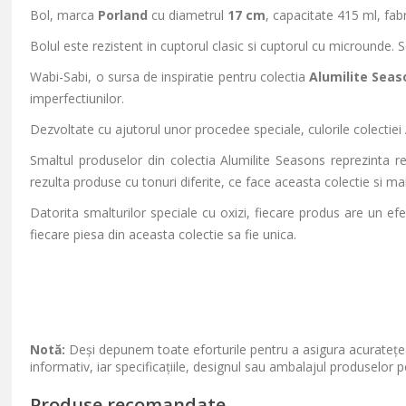
Bol, marca
Porland
cu diametrul
17 cm
, capacitate 415 ml, fab
Bolul este rezistent in cuptorul clasic si cuptorul cu microunde.
Wabi-Sabi, o sursa de inspiratie pentru colectia
Alumilite Seas
imperfectiunilor.
Dezvoltate cu ajutorul unor procedee speciale, culorile colectiei
Smaltul produselor din colectia Alumilite Seasons reprezinta rezu
rezulta produse cu tonuri diferite, ce face aceasta colectie si m
Datorita smalturilor speciale cu oxizi, fiecare produs are un ef
fiecare piesa din aceasta colectie sa fie unica.
Notă:
Deși depunem toate eforturile pentru a asigura acuratețea
informativ, iar specificațiile, designul sau ambalajul produselor p
Produse recomandate