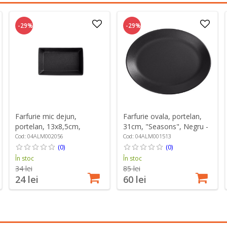
-29%
-29%
Farfurie mic dejun,
Farfurie ovala, portelan,
portelan, 13x8,5cm,
31cm, "Seasons", Negru -
"Seasons", Negru -
Porland
Cod: 04ALM002056
Cod: 04ALM001513
Porland
(0)
(0)
În stoc
În stoc
34 lei
85 lei
24 lei
60 lei