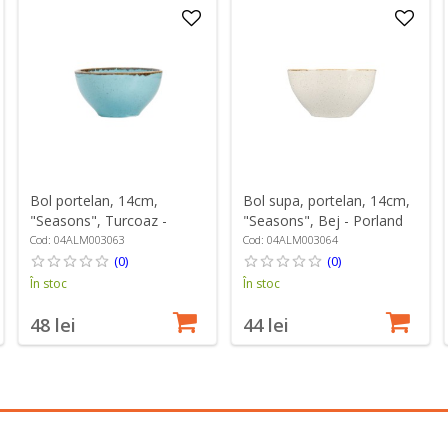
Bol portelan, 14cm,
Bol supa, portelan, 14cm,
"Seasons", Turcoaz -
"Seasons", Bej - Porland
Porland
Cod: 04ALM003063
Cod: 04ALM003064
(0)
(0)
În stoc
În stoc
48 lei
44 lei