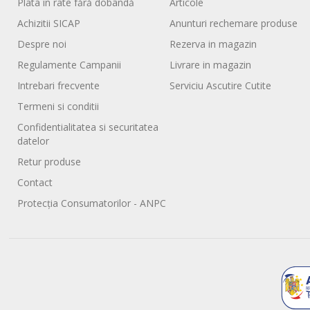
Plata în rate fără dobândă
Articole
Achizitii SICAP
Anunturi rechemare produse
Despre noi
Rezerva in magazin
Regulamente Campanii
Livrare in magazin
Intrebari frecvente
Serviciu Ascutire Cutite
Termeni si conditii
Confidentialitatea si securitatea
datelor
Retur produse
Contact
Protecția Consumatorilor - ANPC