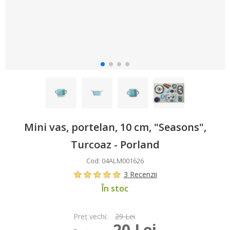
Mini vas, portelan, 10 cm, "Seasons",
Turcoaz - Porland
Cod: 04ALM001626
3 Recenzii
În stoc
Preţ vechi:
29 Lei
20 Lei