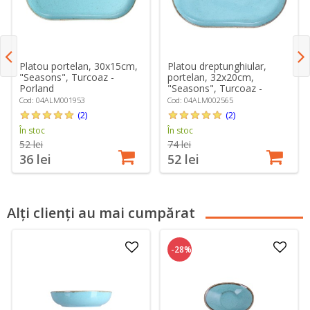
Platou portelan, 30x15cm,
Platou dreptunghiular,
"Seasons", Turcoaz -
portelan, 32x20cm,
Porland
"Seasons", Turcoaz -
Porland
Cod: 04ALM001953
Cod: 04ALM002565
(2)
(2)
În stoc
În stoc
52 lei
74 lei
36 lei
52 lei
Alți clienți au mai cumpărat
-28%