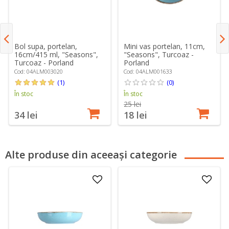
Bol supa, portelan,
Mini vas portelan, 11cm,
16cm/415 ml, "Seasons",
"Seasons", Turcoaz -
Turcoaz - Porland
Porland
Cod: 04ALM003020
Cod: 04ALM001633
(1)
(0)
În stoc
În stoc
25 lei
34 lei
18 lei
Alte produse din aceeași categorie