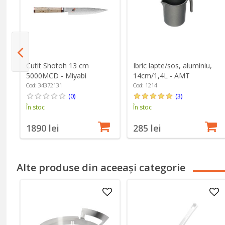
Ibric lapte/sos, aluminiu,
Cutit Shotoh 13 cm
14cm/1,4L - AMT
5000MCD - Miyabi
Gastroguss
Cod: 1214
Cod: 34372131
(3)
(0)
În stoc
În stoc
285 lei
1890 lei
Alte produse din aceeași categorie