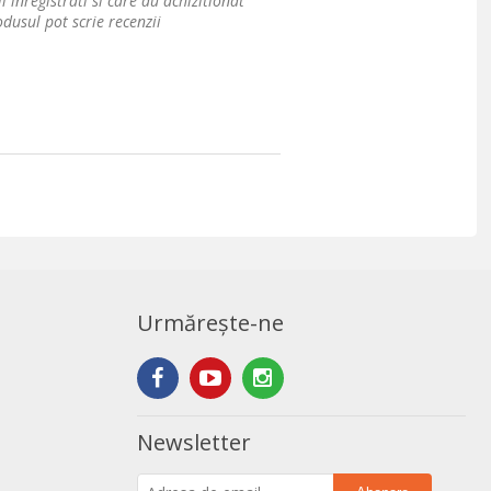
i inregistrati si care au achizitionat
dusul pot scrie recenzii
Urmărește-ne
Newsletter