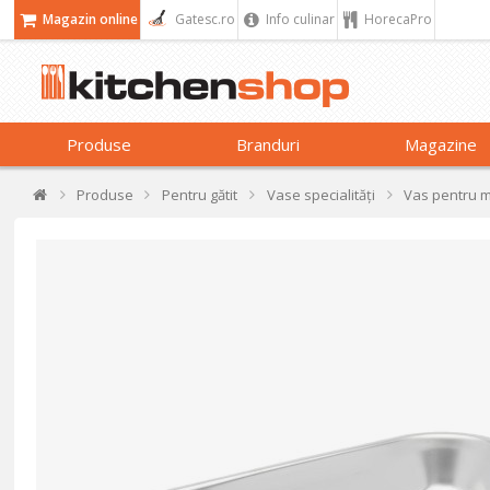
Magazin online
Gatesc.ro
Info culinar
HorecaPro
Produse
Branduri
Magazine
Produse
Pentru gătit
Vase specialități
Vas pentru m