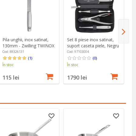
Pila unghii, inox satinat,
Set 8 piese inox satinat,
Ga
130mm - Zwilling TWINOX
suport caseta piele, Negru
- Zwilling TWINOX
Cod: 88326131
Cod: 97103004
Co
(1)
(0)
În stoc
În stoc
În
115 lei
1790 lei
1