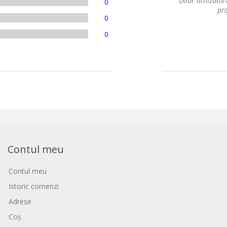
Doar utilizatori
0
pro
0
0
Contul meu
Contul meu
Istoric comenzi
Adrese
Coș