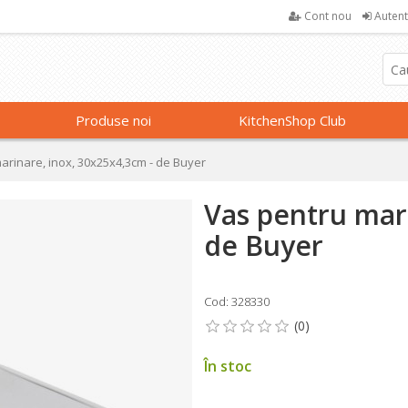
Cont nou
Autent
Produse noi
KitchenShop Club
arinare, inox, 30x25x4,3cm - de Buyer
Vas pentru mar
de Buyer
Cod: 328330
În stoc