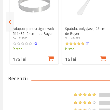
e,
Adaptor pentru tigaie wok
Spatula, polyglass, 25 cm -
511435, 24cm - de Buyer
de Buyer
Cod: 312200
Cod: 474525
(0)
(1)
În stoc
În stoc
175 lei
16 lei
Recenzii