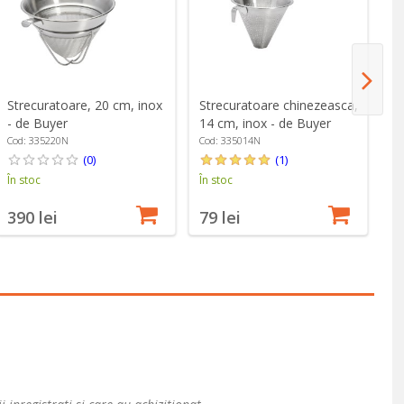
Strecuratoare, 20 cm, inox
Strecuratoare chinezeasca,
St
- de Buyer
14 cm, inox - de Buyer
18
Cod: 335220N
Cod: 335014N
Co
(0)
(1)
În stoc
În stoc
În
390 lei
79 lei
1