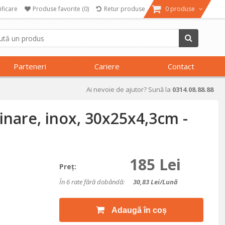
ificare
Produse favorite
(0)
Retur produse
0 produse
Parteneri
Cariere
Contact
Ai nevoie de ajutor? Sună la
0314.08.88.88
inare, inox, 30x25x4,3cm -
185 Lei
Preţ:
În 6 rate fără dobândă:
30,83
Lei/lună
Adaugă în coș