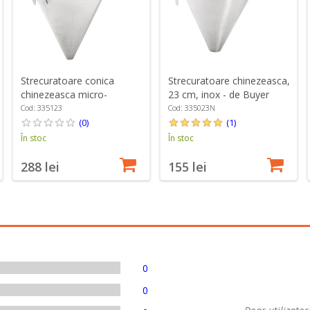
Strecuratoare conica
Strecuratoare chinezeasca,
chinezeasca micro-
23 cm, inox - de Buyer
perforata, 23 cm - de
Cod: 335123
Cod: 335023N
Buyer
(0)
(1)
În stoc
În stoc
288 lei
155 lei
0
0