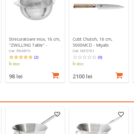
Strecuratoare inox, 16 cm,
Cutit Chutoh, 16 cm,
"ZWILLING Table" -
5000MCD - Miyabi
Zwilling
Cod: 39643016
Cod: 34372161
(2)
(0)
În stoc
În stoc
98 lei
2100 lei