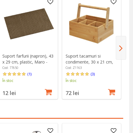
Suport farfurii (napron), 43
Suport tacamuri si
Us
x 29 cm, plastic, Maro -
condimente, 30 x 21 cm,
26
Kesper
bambus - Zokura
W
Cod: 77650
Cod: Z1163
Co
(1)
(3)
În stoc
În stoc
În
12 lei
72 lei
1