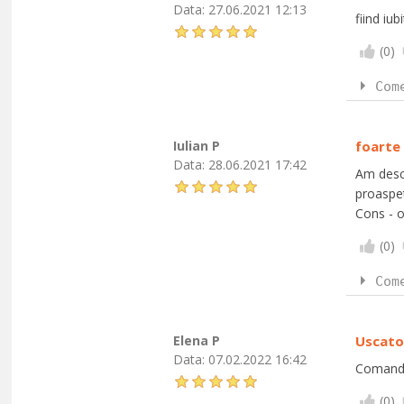
Data:
27.06.2021 12:13
fiind iu
(
0
)
Com
Iulian P
foarte
Data:
28.06.2021 17:42
Am desco
proaspet
Cons - 
(
0
)
Com
Elena P
Uscato
Data:
07.02.2022 16:42
Comanda 
(
0
)