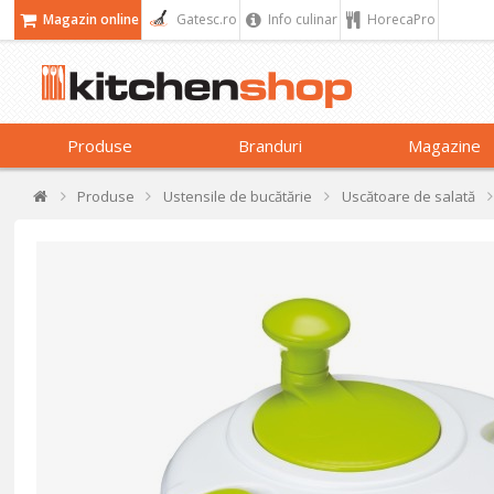
Magazin online
Gatesc.ro
Info culinar
HorecaPro
Produse
Branduri
Magazine
Produse
Ustensile de bucătărie
Uscătoare de salată