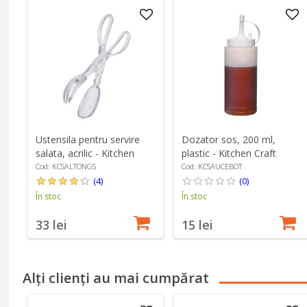
Ustensila pentru servire
Dozator sos, 200 ml,
salata, acrilic - Kitchen
plastic - Kitchen Craft
Craft
Cod: KCSALTONGS
Cod: KCSAUCEBOT
(4)
(0)
În stoc
În stoc
33 lei
15 lei
Alți clienți au mai cumpărat