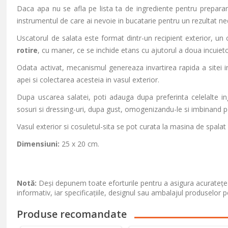
Daca apa nu se afla pe lista ta de ingrediente pentru preparar
instrumentul de care ai nevoie in bucatarie pentru un rezultat ne
Uscatorul de salata este format dintr-un recipient exterior, un
rotire
, cu maner, ce se inchide etans cu ajutorul a doua incuieto
Odata activat, mecanismul genereaza invartirea rapida a sitei int
apei si colectarea acesteia in vasul exterior.
Dupa uscarea salatei, poti adauga dupa preferinta celelalte ingr
sosuri si dressing-uri, dupa gust, omogenizandu-le si imbinand pe
Vasul exterior si cosuletul-sita se pot curata la masina de spala
Dimensiuni:
25 x 20 cm.
Notă:
Deși depunem toate eforturile pentru a asigura acuratețea
informativ, iar specificațiile, designul sau ambalajul produselor p
Produse recomandate