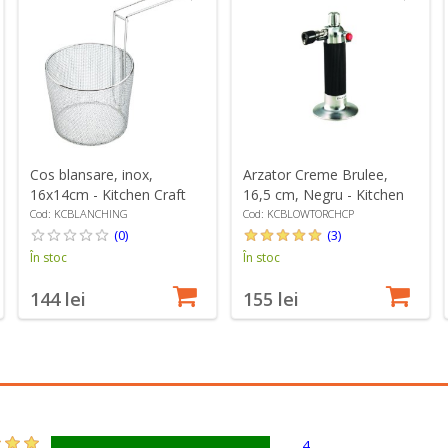
Cos blansare, inox,
Arzator Creme Brulee,
16x14cm - Kitchen Craft
16,5 cm, Negru - Kitchen
Craft
Cod: KCBLANCHING
Cod: KCBLOWTORCHCP
(0)
(3)
În stoc
În stoc
144 lei
155 lei
4