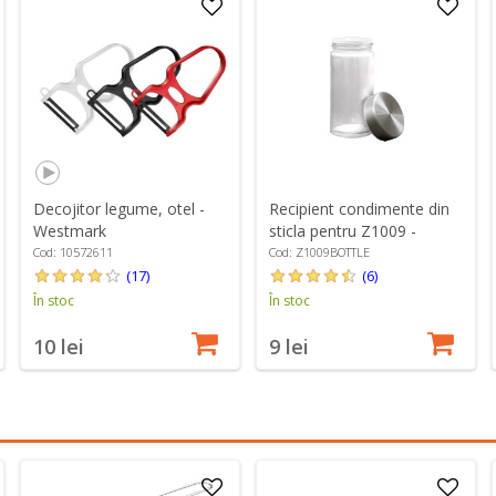
Decojitor legume, otel -
Recipient condimente din
Westmark
sticla pentru Z1009 -
Zokura
Cod: 10572611
Cod: Z1009BOTTLE
(17)
(6)
În stoc
În stoc
10 lei
9 lei