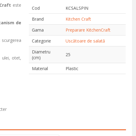
Craft
este
Cod
KCSALSPIN
Brand
Kitchen Craft
anism de
Gama
Preparare KitchenCraft
t scurgerea
Categorie
Uscătoare de salată
Diametru
25
(cm)
ulei, otet,
Material
Plastic
cter