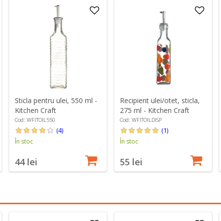
Sticla pentru ulei, 550 ml -
Recipient ulei/otet, sticla,
Kitchen Craft
275 ml - Kitchen Craft
Cod: WFITOIL550
Cod: WFITOILDISP
(4)
(1)
În stoc
În stoc
44 lei
55 lei