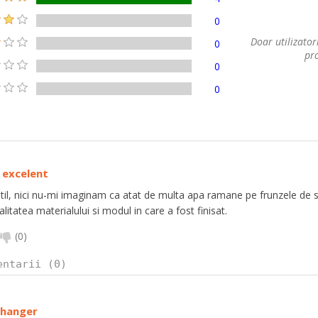
0
Doar utilizatori
0
pro
0
0
 excelent
til, nici nu-mi imaginam ca atat de multa apa ramane pe frunzele de 
alitatea materialului si modul in care a fost finisat.
(
0
)
entarii (0)
hanger