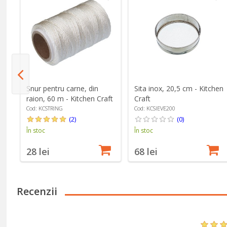
n
Snur pentru carne, din
Sita inox, 20,5 cm - Kitchen
raion, 60 m - Kitchen Craft
Craft
Cod: KCSTRING
Cod: KCSIEVE200
(2)
(0)
În stoc
În stoc
28 lei
68 lei
Recenzii