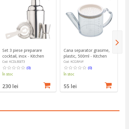
Set 3 piese preparare
Cana separator grasime,
St
cocktail, inox - Kitchen
plastic, 500ml - Kitchen
Ki
Craft
Craft
Cod: KCDLBSET3
Cod: KCGRAVY
Co
(0)
(0)
În stoc
În stoc
În
230 lei
55 lei
2