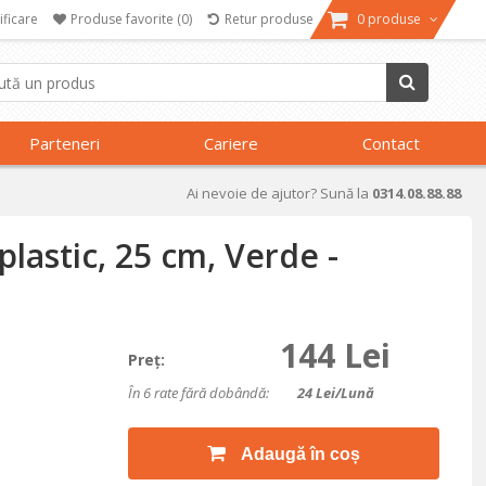
ificare
Produse favorite
(0)
Retur produse
0 produse
Parteneri
Cariere
Contact
Ai nevoie de ajutor? Sună la
0314.08.88.88
plastic, 25 cm, Verde -
144 Lei
Preţ:
În 6 rate fără dobândă:
24
Lei/lună
Adaugă în coș