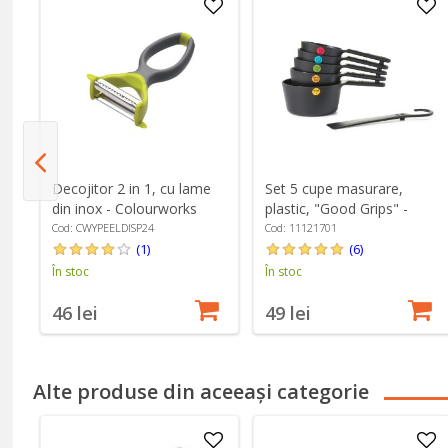
Decojitor 2 in 1, cu lame
Set 5 cupe masurare,
dy
din inox - Colourworks
plastic, "Good Grips" -
OXO
Cod: CWYPEELDISP24
Cod: 11121701
(1)
(6)
În stoc
În stoc
46 lei
49 lei
Alte produse din aceeași categorie