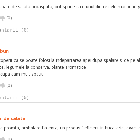
bitoare de salata proaspata, pot spune ca e unul dintre cele mai bune
(
0
)
entarii (0)
 bun
perit ca se poate folosi la indepartarea apei dupa spalare si de pe alte
e, legumele la conserva, plante aromatice
ocupa cam mult spatiu
(
0
)
entarii (0)
r de salata
promta, ambalare f.atenta, un produs f eficient in bucatarie, exact c
(
0
)