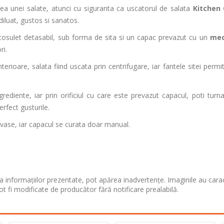
ea unei salate, atunci cu siguranta ca uscatorul de salata
Kitchen 
diluat, gustos si sanatos.
 cosulet detasabil, sub forma de sita si un capac prevazut cu un
mec
ri.
erioare, salata fiind uscata prin centrifugare, iar fantele sitei permi
ediente, iar prin orificiul cu care este prevazut capacul, poti turna 
rfect gusturile.
t vase, iar capacul se curata doar manual.
 informațiilor prezentate, pot apărea inadvertențe. Imaginile au cara
ot fi modificate de producător fără notificare prealabilă.