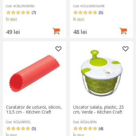
Cod: KCBLENDERSS
Cod: KCGLSMEASURE
(7)
(5)
În stoc
În stoc
49 lei
48 lei
Curatator de usturoi, silicon,
Uscator salata, plastic, 25
13,5 cm - Kitchen Craft
cm, Verde - Kitchen Craft
Cod: KCGARPEEL
Cod: KCSALSPIN
(5)
(4)
În stoc
În stoc