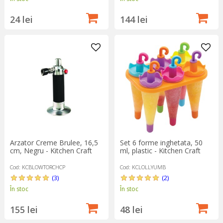
24 lei
144 lei
Arzator Creme Brulee, 16,5
Set 6 forme inghetata, 50
cm, Negru - Kitchen Craft
ml, plastic - Kitchen Craft
Cod: KCBLOWTORCHCP
Cod: KCLOLLYUMB
(3)
(2)
În stoc
În stoc
155 lei
48 lei