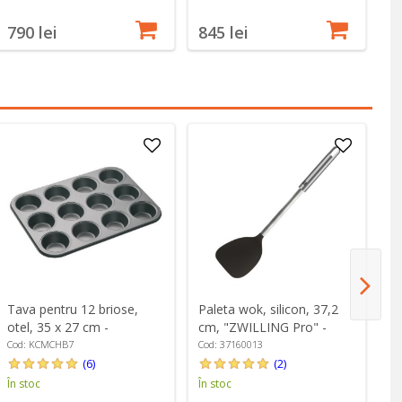
790 lei
845 lei
1
Tava pentru 12 briose,
Paleta wok, silicon, 37,2
Pa
otel, 35 x 27 cm -
cm, "ZWILLING Pro" -
"Z
MasterClass
Zwilling
Cod: KCMCHB7
Cod: 37160013
Co
(6)
(2)
În stoc
În stoc
În