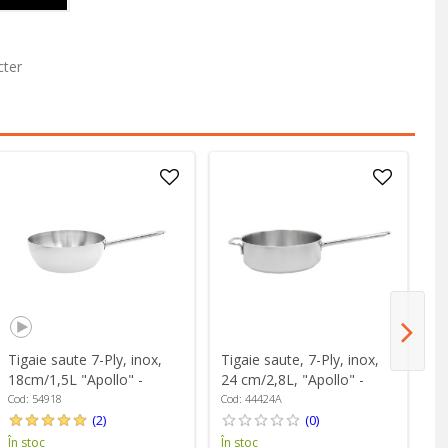
cter
Tigaie saute 7-Ply, inox,
Tigaie saute, 7-Ply, inox,
Ti
18cm/1,5L "Apollo" -
24 cm/2,8L, "Apollo" -
36
Demeyere
Demeyere
D
Cod: 54918
Cod: 44424A
Co
(2)
(0)
În stoc
În stoc
În