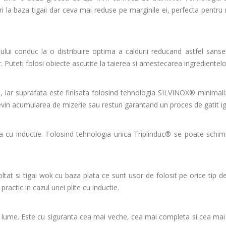
ri la baza tigaii dar ceva mai reduse pe marginile ei, perfecta pentr
ului conduc la o distribuire optima a caldurii reducand astfel sanse
Puteti folosi obiecte ascutite la taierea si amestecarea ingredientelo
, iar suprafata este finisata folosind tehnologia SILVINOX® minimali
vin acumularea de mizerie sau resturi garantand un proces de gatit ig
 cea cu inductie. Folosind tehnologia unica Triplinduc® se poate schim
t si tigai wok cu baza plata ce sunt usor de folosit pe orice tip de 
ractic in cazul unei plite cu inductie.
 lume. Este cu siguranta cea mai veche, cea mai completa si cea mai 