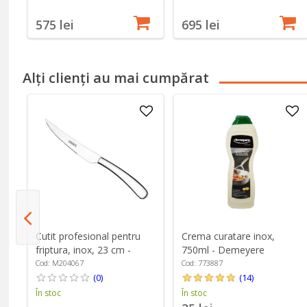
575 lei
695 lei
Alți clienți au mai cumpărat
Crema curatare inox,
Cutit profesional pentru
750ml - Demeyere
friptura, inox, 23 cm -
Monix
Cod: 773887
Cod: M204067
(14)
(0)
În stoc
În stoc