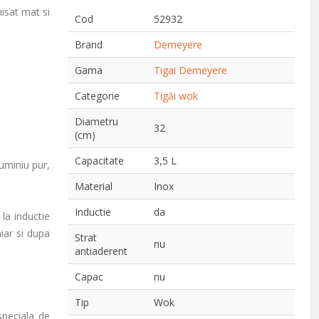
nisat mat si
Cod
52932
Brand
Demeyere
Gama
Tigai Demeyere
Categorie
Tigăi wok
Diametru
32
(cm)
Capacitate
3,5 L
luminiu pur,
Material
Inox
Inductie
da
 la inductie
iar si dupa
Strat
nu
antiaderent
Capac
nu
Tip
Wok
peciala de