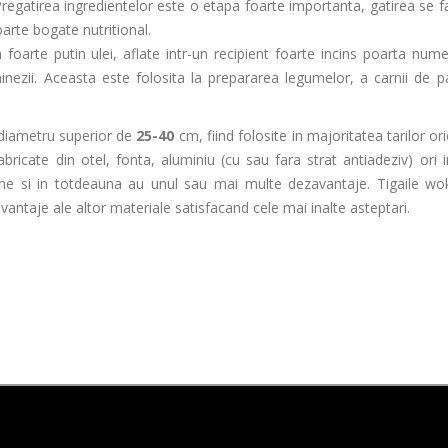
regatirea ingredientelor este o etapa foarte importanta, gatirea se fa
oarte bogate nutritional.
oarte putin ulei, aflate intr-un recipient foarte incins poarta numel
zii. Aceasta este folosita la prepararea legumelor, a carnii de p
n diametru superior de
25-40
cm, fiind folosite in majoritatea tarilor or
ricate din otel, fonta, aluminiu (cu sau fara strat antiadeziv) ori 
une si in totdeauna au unul sau mai multe dezavantaje. Tigaile w
ntaje ale altor materiale satisfacand cele mai inalte asteptari.