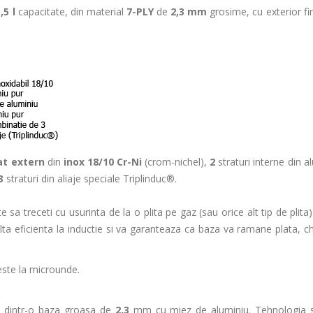
3
,5
l
capacitate, din material
7
-PLY
de
2,3 mm
grosime, cu exterior fi
at extern
din
inox 18/10 Cr-Ni
(crom-nichel),
2
straturi interne din a
3
straturi din aliaje speciale Triplinduc®.
sa treceti cu usurinta de la o plita pe gaz (sau orice alt tip de plita)
a eficienta la inductie si va garanteaza ca baza va ramane plata, ch
seste la microunde.
e dintr-o baza groasa de
2,3
mm cu miez de aluminiu. Tehnologia s