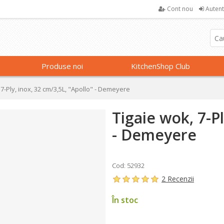
Cont nou
Autent
Produse noi
KitchenShop Club
 7-Ply, inox, 32 cm/3,5L, "Apollo" - Demeyere
Tigaie wok, 7-Pl
- Demeyere
Cod: 52932
2 Recenzii
În stoc