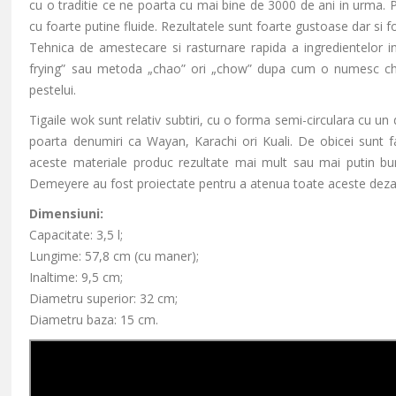
cu o traditie ce ne poarta cu mai bine de 3000 de ani in urma. P
cu foarte putine fluide. Rezultatele sunt foarte gustoase dar si f
Tehnica de amestecare si rasturnare rapida a ingredientelor in f
frying” sau metoda „chao” ori „chow” dupa cum o numesc chine
pestelui.
Tigaile wok sunt relativ subtiri, cu o forma semi-circulara cu u
poarta denumiri ca Wayan, Karachi ori Kuali. De obicei sunt fab
aceste materiale produc rezultate mai mult sau mai putin b
Demeyere au fost proiectate pentru a atenua toate aceste dezava
Dimensiuni:
Capacitate: 3,5 l;
Lungime: 57,8 cm (cu maner);
Inaltime: 9,5 cm;
Diametru superior: 32 cm;
Diametru baza: 15 cm.