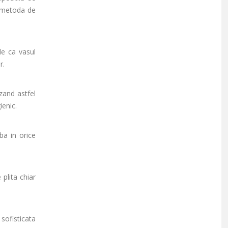
u metoda de
le ca vasul
r.
zand astfel
ienic.
ba in orice
plita chiar
sofisticata