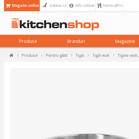
Magazin online
Gatesc.ro
Info culinar
HorecaPro
Produse
Branduri
Magazine
Produse
Pentru gătit
Tigăi
Tigăi wok
Tigaie wok,