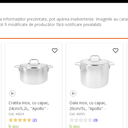
 informațiilor prezentate, pot apărea inadvertențe. Imaginile au cara
ot fi modificate de producător fără notificare prealabilă.
Cratita inox, cu capac,
Oala inox, cu capac,
24cm/5,2L, "Apollo" -
20cm/5L, "Apollo" -
Demeyere
Demeyere
Cod: 44324
Cod: 44395
(2)
(0)
În stoc
În stoc