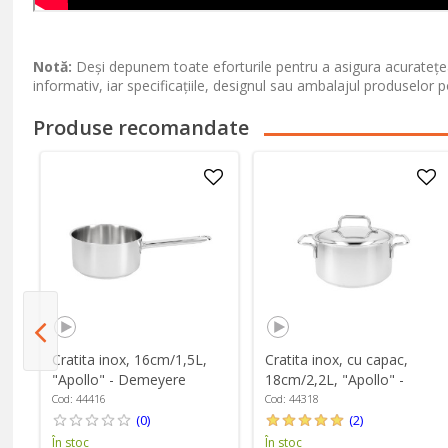
Notă:
Deși depunem toate eforturile pentru a asigura acuratețea
informativ, iar specificațiile, designul sau ambalajul produselor p
Produse recomandate
Cratita inox, 16cm/1,5L,
Cratita inox, cu capac,
"Apollo" - Demeyere
18cm/2,2L, "Apollo" -
Demeyere
Cod: 44416
Cod: 44318
(0)
(2)
În stoc
În stoc