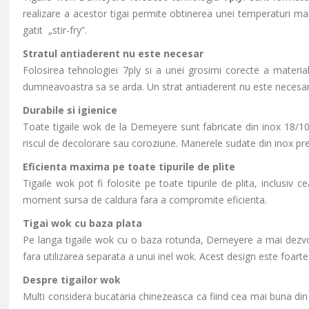
realizare a acestor tigai permite obtinerea unei temperaturi ma
gatit „stir-fry”.
Stratul antiaderent nu este necesar
Folosirea tehnologiei 7ply si a unei grosimi corecte a material
dumneavoastra sa se arda. Un strat antiaderent nu este necesar. 
Durabile si igienice
Toate tigaile wok de la Demeyere sunt fabricate din inox 18/10
riscul de decolorare sau coroziune. Manerele sudate din inox pre
Eficienta maxima pe toate tipurile de plite
Tigaile wok pot fi folosite pe toate tipurile de plita, inclusiv
moment sursa de caldura fara a compromite eficienta.
Tigai wok cu baza plata
Pe langa tigaile wok cu o baza rotunda, Demeyere a mai dezvolta
fara utilizarea separata a unui inel wok. Acest design este foarte p
Despre tigailor wok
Multi considera bucataria chinezeasca ca fiind cea mai buna din