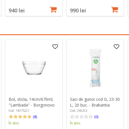
940 lei
990 lei
Bol, sticla, 14cm/670ml,
Saci de gunoi cod G, 23-30
"Lambada" - Borgonovo
L, 20 buc. - Brabantia
Cod: 14075221
Cod: 246265
(8)
(0)
În stoc
În stoc