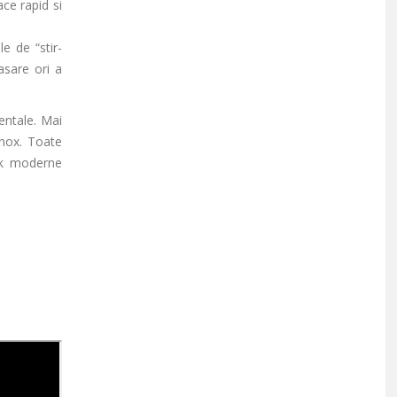
ce rapid si
e de “stir-
asare ori a
ientale. Mai
inox. Toate
ok moderne