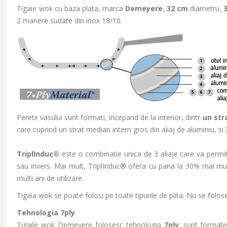
Tigaie wok cu baza plata, marca
Demeyere
,
32
cm
diametru,
2 manere sudate din inox 18/10.
Peretii vasului sunt formati, incepand de la interior, dintr-
un str
care cuprind un strat median intern gros din aliaj de aluminiu, si
TriplInduc®
este o combinatie unica de 3 aliaje care va permite 
sau invers.
Mai mult, TriplInduc® ofera cu pana la 30% mai mult
multi ani de utilizare.
Tigaia wok se poate folosi pe toate tipurile de plita. Nu se folo
Tehnologia 7ply
Tigaile wok Demeyere folosesc tehnologia
7ply
: sunt format