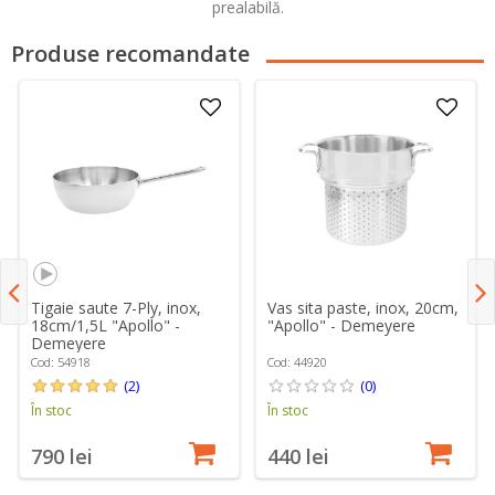
prealabilă.
Produse recomandate
Tigaie saute 7-Ply, inox,
Vas sita paste, inox, 20cm,
18cm/1,5L "Apollo" -
"Apollo" - Demeyere
Demeyere
Cod: 54918
Cod: 44920
(2)
(0)
În stoc
În stoc
790 lei
440 lei