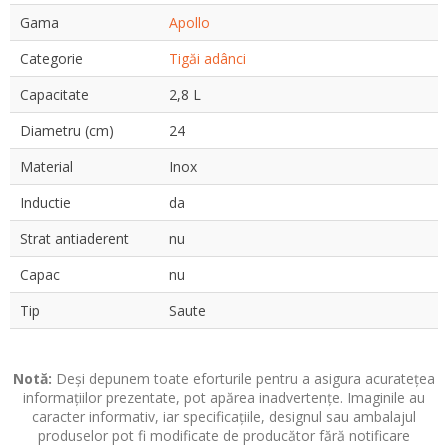
Gama
Apollo
Categorie
Tigăi adânci
Capacitate
2,8 L
Diametru (cm)
24
Material
Inox
Inductie
da
Strat antiaderent
nu
Capac
nu
Tip
Saute
Notă:
Deși depunem toate eforturile pentru a asigura acuratețea
informațiilor prezentate, pot apărea inadvertențe. Imaginile au
caracter informativ, iar specificațiile, designul sau ambalajul
produselor pot fi modificate de producător fără notificare