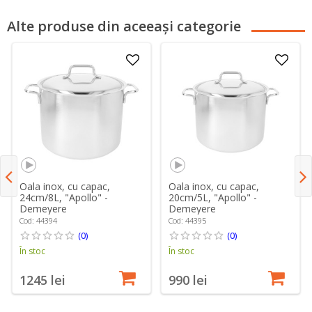
Alte produse din aceeași categorie
Oala inox, cu capac,
Oala inox, cu capac,
24cm/8L, "Apollo" -
20cm/5L, "Apollo" -
Demeyere
Demeyere
Cod: 44394
Cod: 44395
(0)
(0)
În stoc
În stoc
1245 lei
990 lei