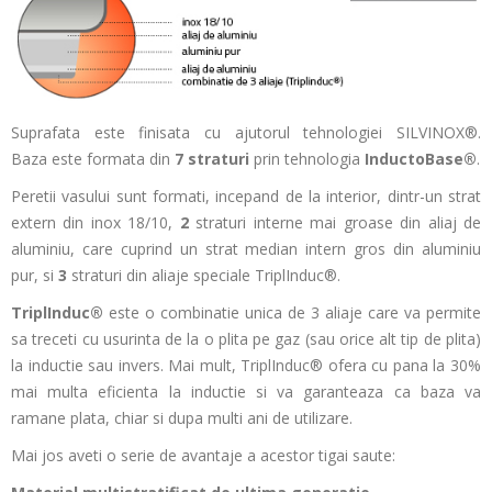
Suprafata este finisata cu ajutorul tehnologiei SILVINOX®.
Baza este formata din
7 straturi
prin tehnologia
InductoBase®
.
Peretii vasului sunt formati, incepand de la interior, dintr-un strat
extern din inox 18/10,
2
straturi interne mai groase din aliaj de
aluminiu, care cuprind un strat median intern gros din aluminiu
pur, si
3
straturi din aliaje speciale TriplInduc®.
TriplInduc®
este o combinatie unica de 3 aliaje care va permite
sa treceti cu usurinta de la o plita pe gaz (sau orice alt tip de plita)
la inductie sau invers.
Mai mult, TriplInduc® ofera cu pana la 30%
mai multa eficienta la inductie si va garanteaza ca baza va
ramane plata, chiar si dupa multi ani de utilizare.
Mai jos aveti o serie de avantaje a acestor tigai saute: