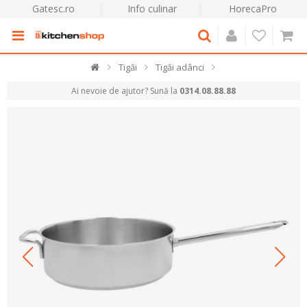
Gatesc.ro
Info culinar
HorecaPro
Tigăi
Tigăi adânci
Ai nevoie de ajutor? Sună la
0314.08.88.88