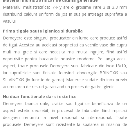
Material multistratificat de ultima generatie
Materialul multistratificat 7-Ply are o grosime intre 3 si 3,3 mm
distribuind caldura uniform de jos in sus pe intreaga suprafata a
vasului.
Prima tigaie saute igienica si durabila
Demeyere este singurul producator din lume care produce astfel
de tigai. Acestea au aceleasi proprietati ca vechile vase din cupru
mult mai grele si care necesita mai multa ingrijire, fiind astfel
nepotrivite pentru bucatariile noastre moderne. Pe langa acest
aspect, toate produsele Demeyere sunt fabricate din inox 18/10,
iar suprafetele sunt finisate folosind tehnologiile BRINOX® sau
SILVINOX® (in functie de gama). Manerele sudate din inox previn
acumularea de resturi garantand un proces de gatire igienic.
Nu doar functionale dar si estetice
Demeyere fabrica oale, cratite sau tigai ce beneficiaza de un
aspect estetic deosebit, in procesul de fabricatie fiind implicati
designeri renumiti la nivel national si international. Toate
produsele Demeyere sunt rezistente la spalarea in masina de