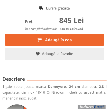
Livrare gratuită
845 Lei
Preţ:
În 6 rate fără dobândă:
140,83
Lei/lună
Adaugă în coș
Adaugă la favorite
Descriere
Tigaie saute joasa, marca
Demeyere
,
24
cm
diametru,
2,8 l
capacitate, din inox 18/10
Cr-Ni (crom-nichel)
cu aspect mat si
maner din inox, sudat.