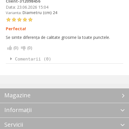
Client-312098456
Data:
23.06.2026 15:04
Diametru (cm) 24
Varianta:
Perfecta!
Se simte diferența de calitate grosime la toate punctele.
(
0
)
(
0
)
Comentarii (0)
Magazine
Informații
Servicii