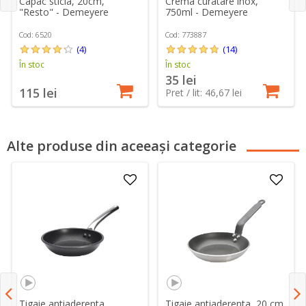
Crema curatare inox,
Capac sticla, 20cm,
750ml - Demeyere
"Resto" - Demeyere
Cod: 773887
Cod: 6520
(14)
(4)
În stoc
În stoc
35 lei
115 lei
Pret / lit: 46,67 lei
Alte produse din aceeași categorie
Tigaie antiaderenta,
Tigaie antiaderenta, 20 cm,