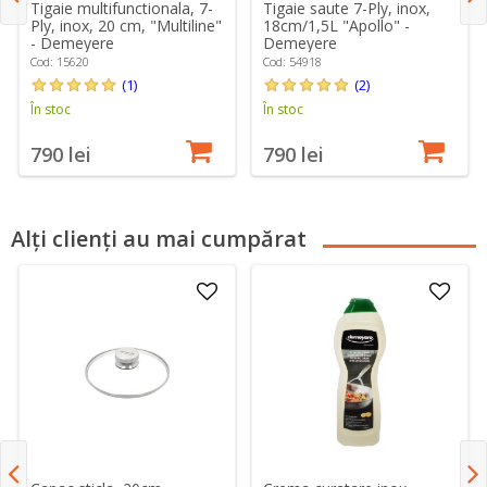
Tigaie multifunctionala, 7-
Tigaie saute 7-Ply, inox,
Ply, inox, 20 cm, "Multiline"
18cm/1,5L "Apollo" -
- Demeyere
Demeyere
Cod: 15620
Cod: 54918
(1)
(2)
În stoc
În stoc
790 lei
790 lei
Alți clienți au mai cumpărat