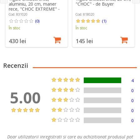
aluminiu, 20 cm, maner
"CHOC" - de Buyer
rece, "CHOC EXTREME" -
de Buyer
Cod: 831020
Cod: 818020
(0)
(1)
În stoc
În stoc
430 lei
145 lei
Recenzii
4
5.00
0
0
0
0
Doar utilizatorii inregistrati si care au achizitionat produsul pot