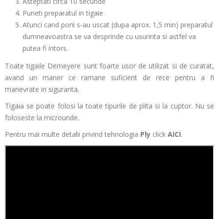
Asteptati circa 10 secunde
Puneti preparatul in tigaie
Atunci cand porii s-au uscat (dupa aprox. 1,5 min) preparatul
dumneavoastra se va desprinde cu usurinta si astfel va
putea fi intors.
Toate tigaile Demeyere sunt foarte usor de utilizat si de curatat,
avand un maner ce ramane suficient de rece pentru a fi
manevrate in siguranta.
Tigaia se poate folosi la toate tipurile de plita si la cuptor. Nu se
foloseste la microunde.
Pentru mai multe detalii privind tehnologia
Ply
click
AICI
.