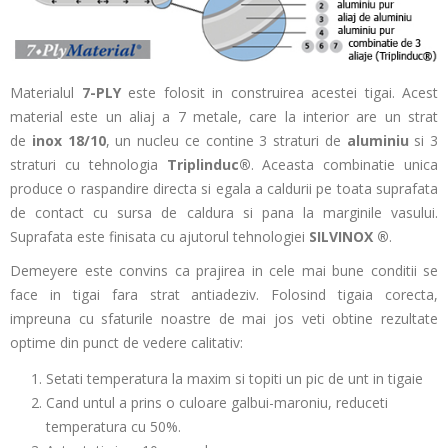
Materialul
7-PLY
este folosit in construirea acestei tigai. Acest
material este un aliaj a 7 metale, care la interior are un strat
de
inox 18/10
, un nucleu ce contine 3 straturi de
aluminiu
si 3
straturi cu tehnologia
Triplinduc®
. Aceasta combinatie unica
produce o raspandire directa si egala a caldurii pe toata suprafata
de contact cu sursa de caldura si pana la marginile vasului.
Suprafata este finisata cu ajutorul tehnologiei
SILVINOX ®
.
Demeyere este convins ca prajirea in cele mai bune conditii se
face in tigai fara strat antiadeziv. Folosind tigaia corecta,
impreuna cu sfaturile noastre de mai jos veti obtine rezultate
optime din punct de vedere calitativ:
Setati temperatura la maxim si topiti un pic de unt in tigaie
Cand untul a prins o culoare galbui-maroniu, reduceti
temperatura cu 50%.