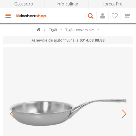
Gatesc.ro
Info culinar
HorecaPro
Tigăi
Tigăi universale
Ai nevoie de ajutor? Sună la
0314.08.88.88