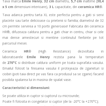
Tava marca
Emile Henry
,
32 cm
diametru,
5,7 cm
inaltime (
30,4
x 5 cm
dimensiuni interioare),
3 L
capacitate, din
ceramica HR®
.
Tava adanca pentru tarta XL este perfecta pentru a gati si servi
placinte sau tarte delicioase cu prietenii si familia; diametrul de 32
cm permite servirea a 10 portii generoase! Fabricata din ceramica
HR®, difuzeaza caldura pentru a gati chiar in centru, chiar si cele
mai dense amestecuri si mentine continutul fierbinte pe tot
parcursul mesei.
Ceramica
HR®
(High Resistance) dezvoltata in
laboratoarele
Emile Henry
rezista pana la temperaturi
de
270°C
si distribuie caldura uniform pe toata suprafata vasului.
Emailul folosit la finisarea vasului il protejeaza de zgarieturi si
ciobiri (poti taia direct pe vas fara ca produsul sa se zgarie) facand
posibila spalarea lui in masina de spalat vase.
Caracteristici si dimensiuni:
Se poate utiliza in cuptor si cuptorul cu microunde;
Poate fi folosita in congelator si cuptor (de la -20°C la +270°C);