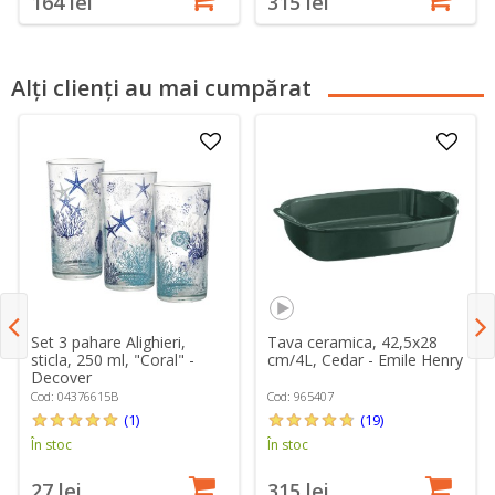
164 lei
315 lei
Alți clienți au mai cumpărat
Set 3 pahare Alighieri,
Tava ceramica, 42,5x28
sticla, 250 ml, "Coral" -
cm/4L, Cedar - Emile Henry
Decover
Cod: 04376615B
Cod: 965407
(1)
(19)
În stoc
În stoc
27 lei
315 lei