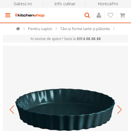
Gatesc.ro
Info culinar
HorecaPro
Pentru cuptor
Tăvi și forme tarte și plăcinte
Ai nevoie de ajutor? Sună la
0314.08.88.88