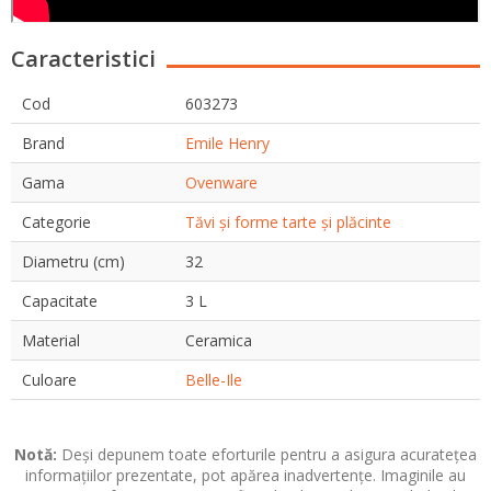
Caracteristici
Cod
603273
Brand
Emile Henry
Gama
Ovenware
Categorie
Tăvi și forme tarte și plăcinte
Diametru (cm)
32
Capacitate
3 L
Material
Ceramica
Culoare
Belle-Ile
Notă:
Deși depunem toate eforturile pentru a asigura acuratețea
informațiilor prezentate, pot apărea inadvertențe. Imaginile au