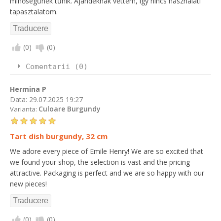
minőségűnek tűnik. Ajándéknak vettem, így nincs használati
tapasztalatom.
(
0
)
(
0
)
Comentarii (0)
Hermina P
Data:
29.07.2025 19:27
Culoare Burgundy
Varianta:
Tart dish burgundy, 32 cm
We adore every piece of Emile Henry! We are so excited that
we found your shop, the selection is vast and the pricing
attractive. Packaging is perfect and we are so happy with our
new pieces!
(
0
)
(
0
)