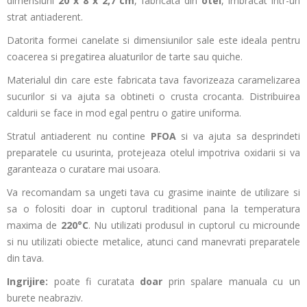
dimensiuni
20 x 8 x 2,7 cm
, fabricata din
otel
, imbracat intr-un
strat antiaderent.
Datorita formei canelate si dimensiunilor sale este ideala pentru
coacerea si pregatirea aluaturilor de tarte sau quiche.
Materialul din care este fabricata tava favorizeaza caramelizarea
sucurilor si va ajuta sa obtineti o crusta crocanta. Distribuirea
caldurii se face in mod egal pentru o gatire uniforma.
Stratul antiaderent nu contine
PFOA
si va ajuta sa desprindeti
preparatele cu usurinta, protejeaza otelul impotriva oxidarii si va
garanteaza o curatare mai usoara.
Va recomandam sa ungeti tava cu grasime inainte de utilizare si
sa o folositi doar in cuptorul traditional pana la temperatura
maxima de
220°C
. Nu utilizati produsul in cuptorul cu microunde
si nu utilizati obiecte metalice, atunci cand manevrati preparatele
din tava.
Ingrijire:
poate fi curatata
doar
prin spalare manuala cu un
burete neabraziv.