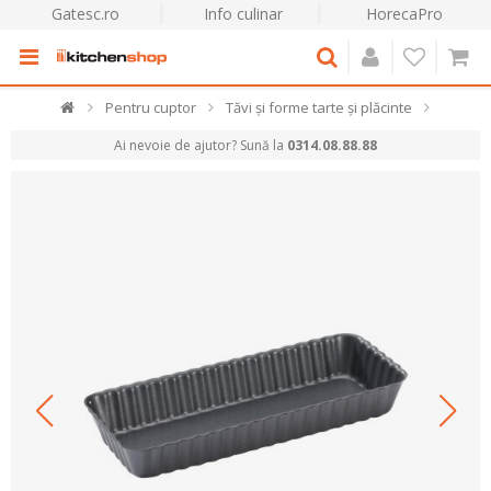
Gatesc.ro
Info culinar
HorecaPro
Pentru cuptor
Tăvi și forme tarte și plăcinte
Ai nevoie de ajutor? Sună la
0314.08.88.88