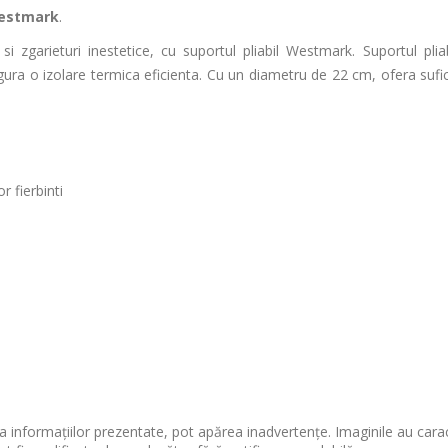
estmark
.
 zgarieturi inestetice, cu suportul pliabil Westmark. Suportul plia
asigura o izolare termica eficienta. Cu un diametru de 22 cm, ofera sufi
r fierbinti
 informațiilor prezentate, pot apărea inadvertențe. Imaginile au cara