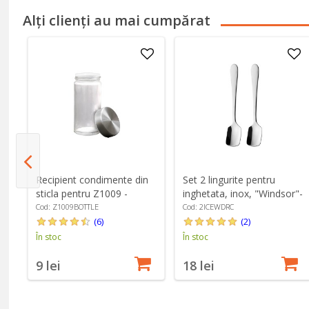
Alți clienți au mai cumpărat
e
Recipient condimente din
Set 2 lingurite pentru
sticla pentru Z1009 -
inghetata, inox, "Windsor"-
Zokura
Grunwerg
Cod: Z1009BOTTLE
Cod: 2ICEWDRC
(6)
(2)
În stoc
În stoc
9 lei
18 lei