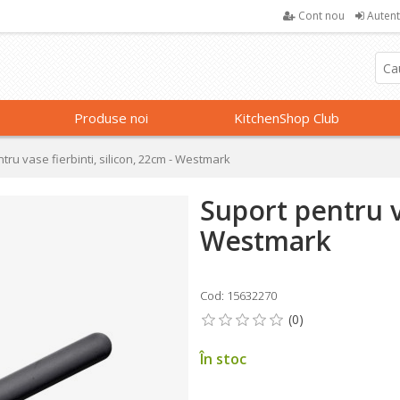
Cont nou
Autent
Produse noi
KitchenShop Club
tru vase fierbinti, silicon, 22cm - Westmark
Suport pentru va
Westmark
Cod: 15632270
În stoc