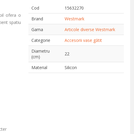
Cod
15632270
bil ofera o
Brand
Westmark
cient spatiu
Gama
Articole diverse Westmark
Categorie
Accesorii vase gătit
Diametru
22
(cm)
Material
Silicon
cter