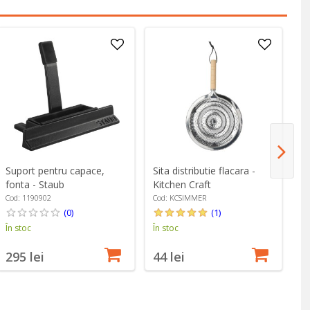
Suport pentru capace,
Sita distributie flacara -
Va
fonta - Staub
Kitchen Craft
"A
Cod: 1190902
Cod: KCSIMMER
Co
(0)
(1)
În stoc
În stoc
În
295 lei
44 lei
4