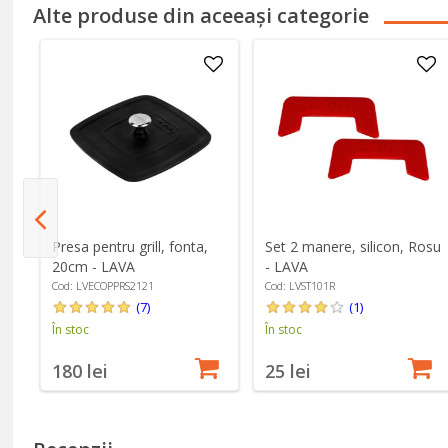
Alte produse din aceeași categorie
a
Presa pentru grill, fonta,
Set 2 manere, silicon, Rosu
20cm - LAVA
- LAVA
Cod: LVECOPPRS2121
Cod: LVST101R
(7)
(1)
În stoc
În stoc
180 lei
25 lei