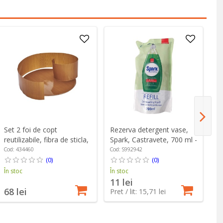
Rezerva detergent vase,
Set 2 foi de copt
Or
Spark, Castravete, 700 ml -
reutilizabile, fibra de sticla,
pe
Sano
20cm - de Buyer
47
Cod: S992942
Cod: 434460
Co
Cr
(0)
(0)
În stoc
În stoc
În
11 lei
68 lei
1
Pret / lit: 15,71 lei