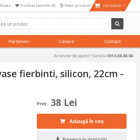
ificare
Produse favorite
(0)
Retur produse
0 produse
Parteneri
Cariere
Contact
Ai nevoie de ajutor? Sună la
0314.08.88.88
se fierbinti, silicon, 22cm -
38 Lei
Preţ:
Adaugă în coș
Rezerva in magazin