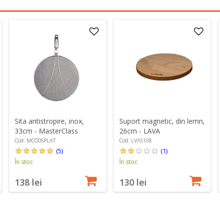
Sita antistropire, inox,
Suport magnetic, din lemn,
33cm - MasterClass
26cm - LAVA
Cod: MCODSPLAT
Cod: LVAS108
(5)
(1)
În stoc
În stoc
138 lei
130 lei