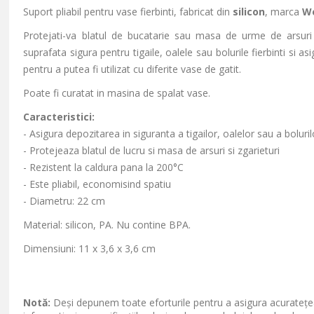
Suport pliabil pentru vase fierbinti, fabricat din
silicon
, marca
W
Protejati-va blatul de bucatarie sau masa de urme de arsuri si
suprafata sigura pentru tigaile, oalele sau bolurile fierbinti si 
pentru a putea fi utilizat cu diferite vase de gatit.
Poate fi curatat in masina de spalat vase.
Caracteristici:
- Asigura depozitarea in siguranta a tigailor, oalelor sau a bolurilo
- Protejeaza blatul de lucru si masa de arsuri si zgarieturi
- Rezistent la caldura pana la 200°C
- Este pliabil, economisind spatiu
- Diametru: 22 cm
Material: silicon, PA. Nu contine BPA.
Dimensiuni: 11 x 3,6 x 3,6 cm
Notă:
Deși depunem toate eforturile pentru a asigura acuratețea