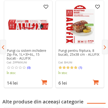
Pungi pentru friptura, 8
Pungi cu sistem inchidere
bucati, 25x38 cm - ALUFIX
Zip-Fix, 1L+3l+6L, 15
bucati - ALUFIX
Cod: BHUNI
Cod: ZIPPMIXUNI
(1)
(0)
În stoc
În stoc
6 lei
14 lei
Alte produse din aceeași categorie