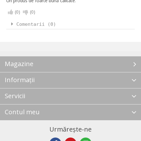
Un produs de foarte bună calitate.
(
0
)
(
0
)
Comentarii (0)
Magazine
Informații
Servicii
Contul meu
Urmărește-ne