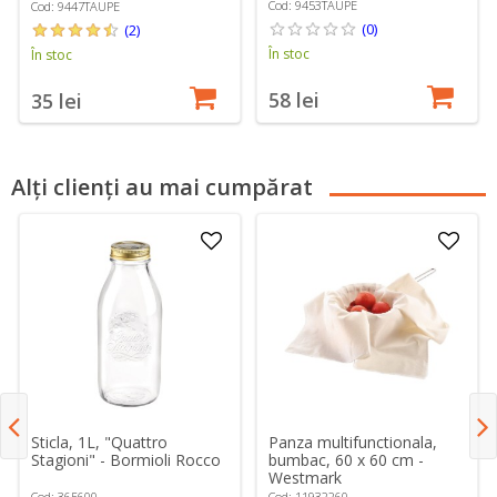
Cod: 9453TAUPE
Cod: 9447TAUPE
(0)
(2)
În stoc
În stoc
58 lei
35 lei
Alți clienți au mai cumpărat
Sticla, 1L, "Quattro
Panza multifunctionala,
Stagioni" - Bormioli Rocco
bumbac, 60 x 60 cm -
Westmark
Cod: 365600
Cod: 11932260