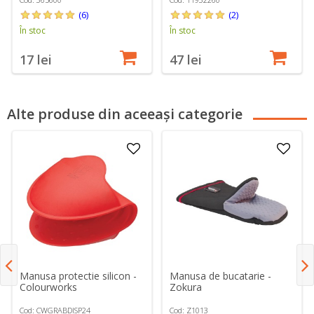
(6)
(2)
În stoc
În stoc
17 lei
47 lei
Alte produse din aceeași categorie
Manusa protectie silicon -
Manusa de bucatarie -
Colourworks
Zokura
Cod: CWGRABDISP24
Cod: Z1013