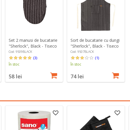
Set 2 manusi de bucatarie
Sort de bucatarie cu dungi
"Sherlock", Black - Tiseco
"Sherlock", Black - Tiseco
Cod: 9509BLACK
Cod: 9507BLACK
(3)
(1)
În stoc
În stoc
58 lei
74 lei