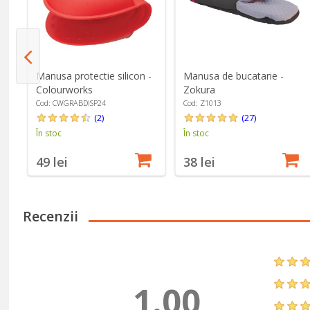
Manusa protectie silicon -
Manusa de bucatarie -
0
Colourworks
Zokura
Cod: CWGRABDISP24
Cod: Z1013
(2)
(27)
În stoc
În stoc
49 lei
38 lei
Recenzii
1.00