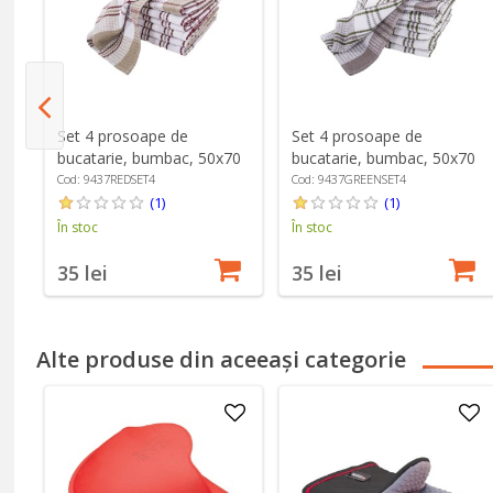
Set 4 prosoape de
Set 4 prosoape de
ss
bucatarie, bumbac, 50x70
bucatarie, bumbac, 50x70
cm "Honey Waffle", Red -
cm "Honey Waffle", Green
Cod: 9437REDSET4
Cod: 9437GREENSET4
Tiseco
- Tiseco
(1)
(1)
În stoc
În stoc
35 lei
35 lei
Alte produse din aceeași categorie