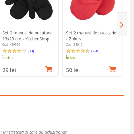
Set 2 manusi de bucatarie,
Set 2 manusi de bucatarie
Ma
13x23 cm - KitchenShop
- Zokura
si
Gr
Cod: KS9999
Cod: Z1012
Co
(33)
(29)
În stoc
În stoc
În
29 lei
50 lei
5
i inregistrati si care au achizitionat