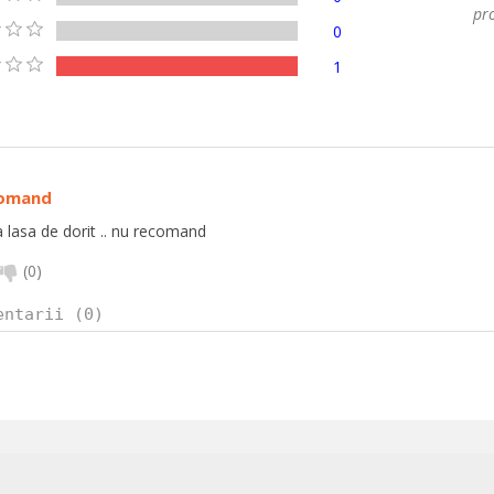
pro
0
1
comand
a lasa de dorit .. nu recomand
(
0
)
entarii (0)