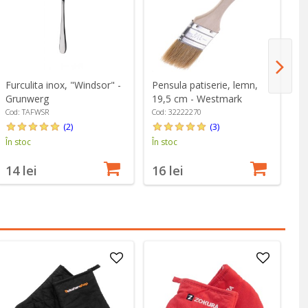
Furculita inox, "Windsor" -
Pensula patiserie, lemn,
Pa
Grunwerg
19,5 cm - Westmark
Le
Cod: TAFWSR
Cod: 32222270
Co
(2)
(3)
În stoc
În stoc
La
14 lei
16 lei
2