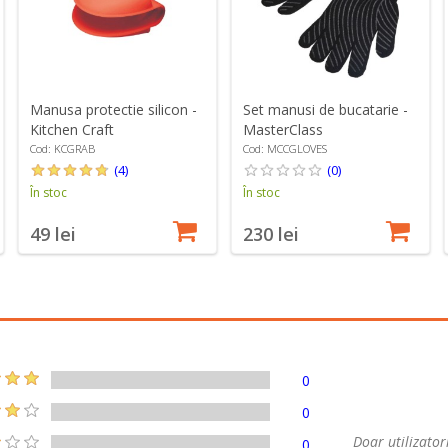
Manusa protectie silicon -
Set manusi de bucatarie -
Kitchen Craft
MasterClass
Cod: KCGRAB
Cod: MCCGLOVES
(4)
(0)
În stoc
În stoc
49 lei
230 lei
0
0
Doar utilizatori
0