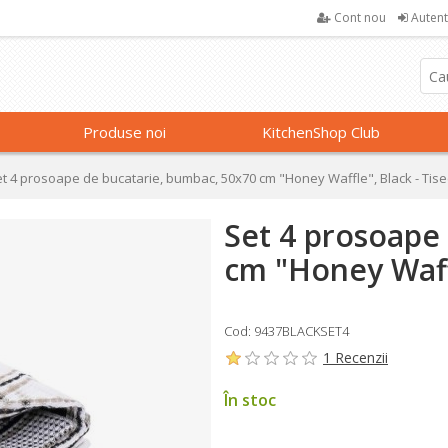
Cont nou
Autent
Produse noi
KitchenShop Club
t 4 prosoape de bucatarie, bumbac, 50x70 cm "Honey Waffle", Black - Tis
Set 4 prosoape
cm "Honey Waffl
Cod: 9437BLACKSET4
1 Recenzii
În stoc