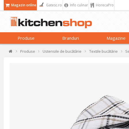
Magazin online
Gatesc.ro
Info culinar
HorecaPro
Produse
Branduri
Magazine
Produse
Ustensile de bucătărie
Textile bucătărie
Se