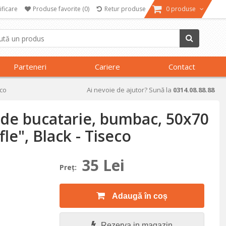
ificare
Produse favorite
(0)
Retur produse
0 produse
Parteneri
Cariere
Contact
eco
Ai nevoie de ajutor? Sună la
0314.08.88.88
 de bucatarie, bumbac, 50x70
e", Black - Tiseco
35 Lei
Preţ:
Adaugă în coș
Rezerva in magazin