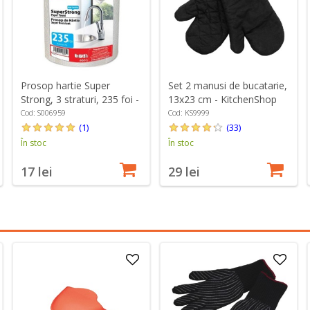
Prosop hartie Super
Set 2 manusi de bucatarie,
Strong, 3 straturi, 235 foi -
13x23 cm - KitchenShop
Sano
Cod: S006959
Cod: KS9999
(1)
(33)
În stoc
În stoc
17 lei
29 lei