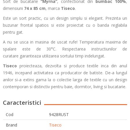
Sort de bucatarie
“Myrna”
, confectionat din
bumbac 100%
,
dimensiuni
74 x 85 cm
, marca
Tiseco
.
Este un sort practic, cu un design simplu si elegant. Prezinta un
buzunar frontal spatios si este proiectat cu o banda reglabila
pentru gat.
A nu se usca in masina de uscat rufe! Temperatura maxima de
spalare este de 30°C. Respectarea instructiunilor de
curatare garanteaza utilizarea sortului timp indelungat.
Tiseco
proiecteaza, dezvolta si produce textile inca din anul
1946, incepand activitatea ca producator de batiste. De-a lungul
anilor si-a extins gama la o colectie larga de textile cu un design
contemporan si distinctiv pentru baie, dormitor, living si bucatarie.
Caracteristici
Cod
9428RUST
Brand
Tiseco