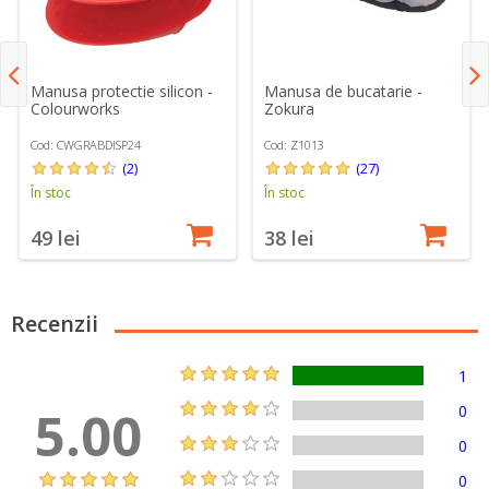
Manusa protectie silicon -
Manusa de bucatarie -
Colourworks
Zokura
Cod: CWGRABDISP24
Cod: Z1013
(2)
(27)
În stoc
În stoc
49 lei
38 lei
Recenzii
1
5.00
0
0
0