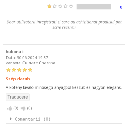
0
Doar utilizatorii inregistrati si care au achizitionat produsul pot
scrie recenzii
hubona i
Data:
30.06.2024 19:37
Culoare Charcoal
Varianta:
Szép darab
A kötény kiváló minőségű anyagból készült és nagyon elegáns.
(
0
)
(
0
)
Comentarii (0)