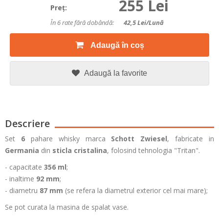
255 Lei
Preţ:
În 6 rate fără dobândă:
42,5
Lei/lună
Adaugă în coș
Adaugă la favorite
Descriere
Set
6
pahare whisky marca
Schott Zwiesel
, fabricate in
Germania
din
sticla cristalina
, folosind tehnologia "Tritan".
- capacitate
356 ml
;
- inaltime
92 mm
;
- diametru
87 mm
(se refera la diametrul exterior cel mai mare);
Se pot curata la masina de spalat vase.