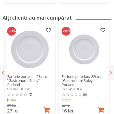
Alți clienți au mai cumpărat
-31%
-30%
Farfurie portelan, 28cm,
Farfurie portelan, 22cm,
"Gastronomi Soley" -
"Gastronomi Soley" -
Porland
Porland
Cod: 04A+P001301
Cod: 04A+P000665
(0)
(0)
În stoc
În stoc
39 lei
23 lei
27 lei
16 lei