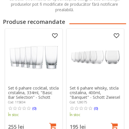
produselor pot fi modificate de producător fără notificare
prealabilă.
Produse recomandate
Set 6 pahare cocktail, sticla
Set 6 pahare whisky, sticla
cristalina, 334ml, "Basic
cristalina, 400ml,
Bar Selection" - Schott
"Banquet" - Schott Zwiesel
Zwiesel
Cod: 115834
Cod: 128075
(0)
(0)
În stoc
În stoc
255 lei
195 lei