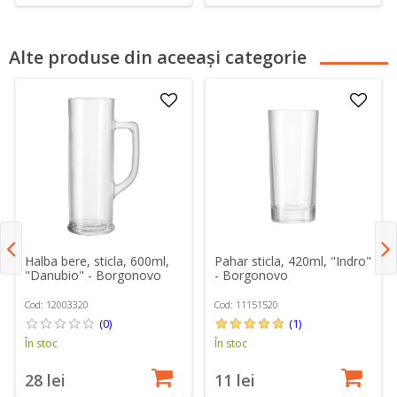
Alte produse din aceeași categorie
Halba bere, sticla, 600ml,
Pahar sticla, 420ml, "Indro"
"Danubio" - Borgonovo
- Borgonovo
Cod: 12003320
Cod: 11151520
(0)
(1)
În stoc
În stoc
28 lei
11 lei