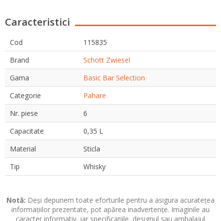
Caracteristici
Cod
115835
Brand
Schott Zwiesel
Gama
Basic Bar Selection
Categorie
Pahare
Nr. piese
6
Capacitate
0,35 L
Material
Sticla
Tip
Whisky
Notă:
Deși depunem toate eforturile pentru a asigura acuratețea
informațiilor prezentate, pot apărea inadvertențe. Imaginile au
caracter informativ, iar specificațiile, designul sau ambalajul