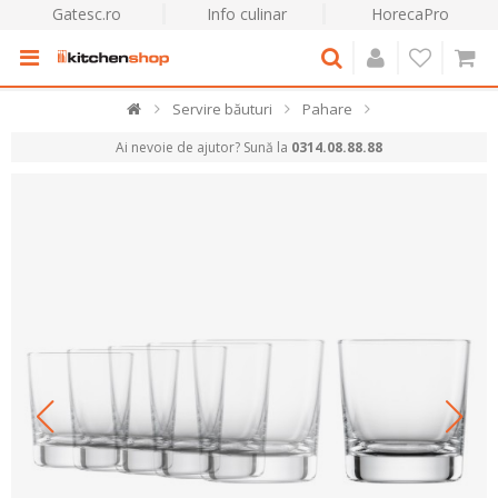
Gatesc.ro
Info culinar
HorecaPro
Servire băuturi
Pahare
Ai nevoie de ajutor? Sună la
0314.08.88.88