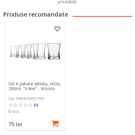
prealabilă.
Produse recomandate
Set 6 pahare whisky, sticla,
290ml, "X-line" - Krosno
Cod: F686491029017000
(0)
În stoc
75 lei