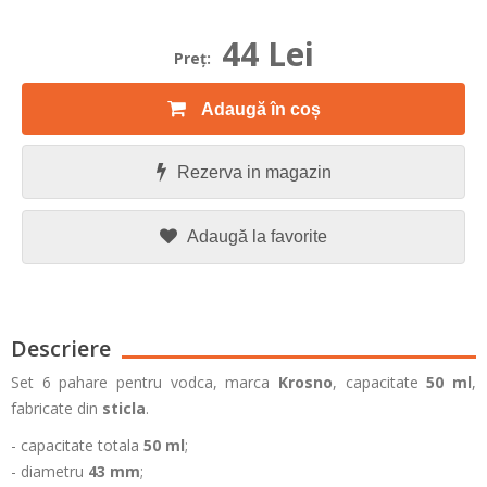
44 Lei
Preţ:
Adaugă în coș
Rezerva in magazin
Adaugă la favorite
Descriere
Set
6 pahare pentru vodca,
marca
Krosno
, capacitate
50 ml
,
fabricate din
sticla
.
- capacitate totala
5
0 ml
;
- diametru
43
mm
;