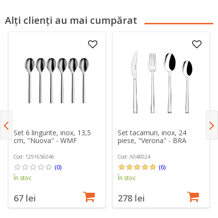
Alți clienți au mai cumpărat
Set 6 lingurite, inox, 13,5
Set tacamuri, inox, 24
cm, "Nuova" - WMF
piese, "Verona" - BRA
Cod: 1291656046
Cod: A048024
(0)
(6)
În stoc
În stoc
67 lei
278 lei