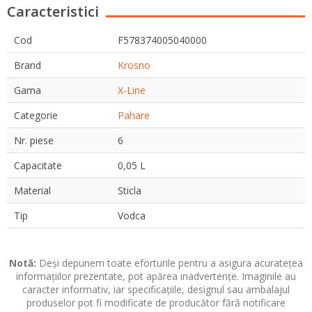
Caracteristici
Cod
F578374005040000
Brand
Krosno
Gama
X-Line
Categorie
Pahare
Nr. piese
6
Capacitate
0,05 L
Material
Sticla
Tip
Vodca
Notă:
Deși depunem toate eforturile pentru a asigura acuratețea
informațiilor prezentate, pot apărea inadvertențe. Imaginile au
caracter informativ, iar specificațiile, designul sau ambalajul
produselor pot fi modificate de producător fără notificare