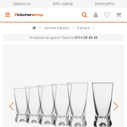
Gatesc.ro
Info culinar
HorecaPro
Servire băuturi
Pahare
Ai nevoie de ajutor? Sună la
0314.08.88.88