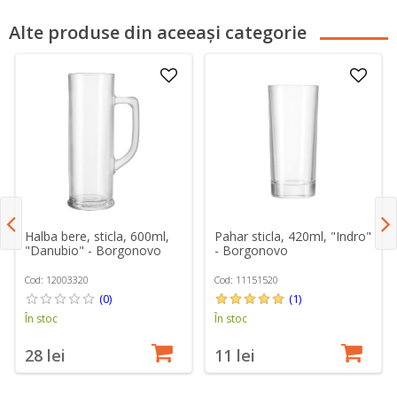
Alte produse din aceeași categorie
Halba bere, sticla, 600ml,
Pahar sticla, 420ml, "Indro"
"Danubio" - Borgonovo
- Borgonovo
Cod: 12003320
Cod: 11151520
(0)
(1)
În stoc
În stoc
28 lei
11 lei