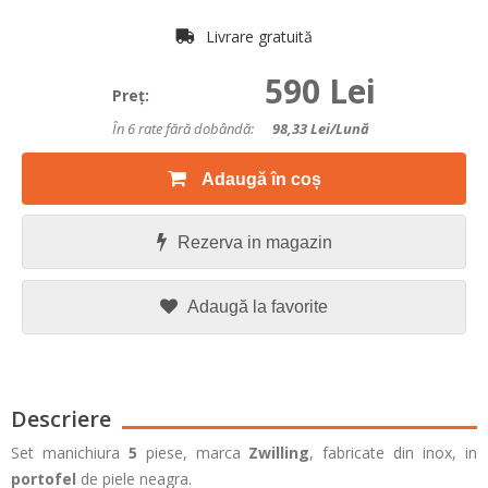
Livrare gratuită
590 Lei
Preţ:
În 6 rate fără dobândă:
98,33
Lei/lună
Adaugă în coș
Rezerva in magazin
Adaugă la favorite
Descriere
Set manichiura
5
piese, marca
Zwilling
, fabricate din
inox, in
portofel
de piele neagra
.