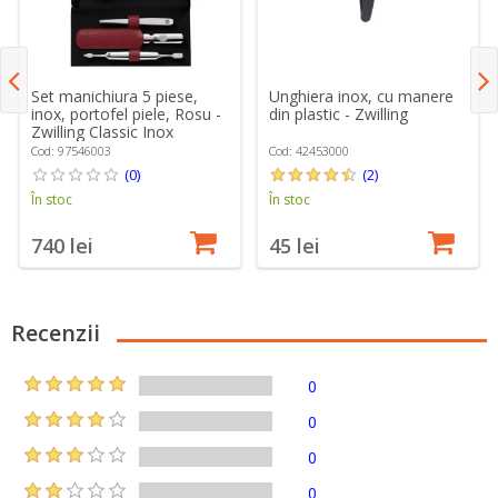
Set manichiura 5 piese,
Unghiera inox, cu manere
inox, portofel piele, Rosu -
din plastic - Zwilling
Zwilling Classic Inox
Cod: 97546003
Cod: 42453000
(0)
(2)
În stoc
În stoc
740 lei
45 lei
Recenzii
0
0
0
0