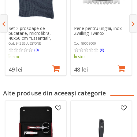
Set 2 prosoape de
Perie pentru unghii, inox -
bucatarie, microfibra,
Zwilling Twinox
40x60 cm "Essential",
Stone Blue - Tiseco
Cod: 9435BLUESTONE
Cod: 89009000
(0)
(0)
În stoc
În stoc
49 lei
48 lei
Alte produse din aceeași categorie