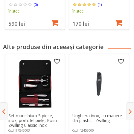
(0)
(1)
În stoc
În stoc
590 lei
170 lei
Alte produse din aceeași categorie
Set manichiura 5 piese,
Unghiera inox, cu manere
inox, portofel piele, Rosu -
din plastic - Zwilling
Zwilling Classic Inox
Cod: 97546003
Cod: 42453000