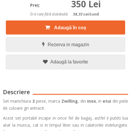
350 Lei
Preţ:
În 6 rate fără dobândă:
58,33
Lei/lună
Adaugă în coș
Rezerva in magazin
Adaugă la favorite
Descriere
Set manichiura
3
piese, marca
Zwilling
, din
inox
, in
etui
din piele
de culoare gri antracit.
Acest set portabil incape in orice fel de bagaj, astfel il puteti lua
atat la munca, cat si in timpul liber sau in calatoriile indelungate.