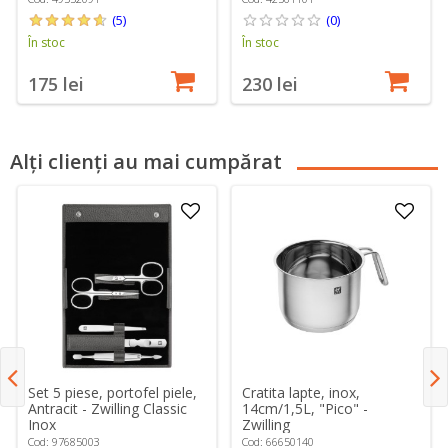
(5)
(0)
În stoc
În stoc
175 lei
230 lei
Alți clienți au mai cumpărat
Set 5 piese, portofel piele,
Cratita lapte, inox,
Antracit - Zwilling Classic
14cm/1,5L, "Pico" -
Inox
Zwilling
Cod: 97685003
Cod: 66650140