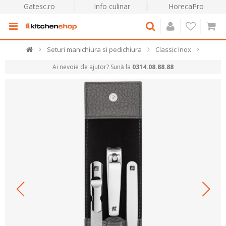
Gatesc.ro
Info culinar
HorecaPro
Seturi manichiura si pedichiura
Classic Inox
Ai nevoie de ajutor? Sună la
0314.08.88.88