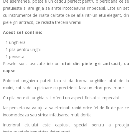
De asemenea, poate fi un cadou perfect pentru o persoana ce se
pretuieste si are grija sa arate intotdeauna impecabil. Este un set
cu instrumente de inalta calitate ce se afla intr-un etui elegant, din
piele gri antracit, ce rezista trecerii vremii.
Acest set contine:
- 1 unghiera
- 1 pila pentru unghii
- 1 penseta
Piesele sunt asezate intr-un
etui din piele gri antracit, cu
capse
.
Folosind unghiera puteti taia si da forma unghiilor atat de la
maini, cat si de la picioare cu precizie si fara un efort prea mare.
Cu pila neteziti unghia si ii oferiti un aspect finisat si impecabil.
Iar penseta va va ajuta sa eliminati rapid orice fel de fir de par ce
incomodeaza sau strica infatisarea mult dorita.
Interiorul etuiului este captusit special pentru a proteja
instrumentele impotriva deteriorarii.