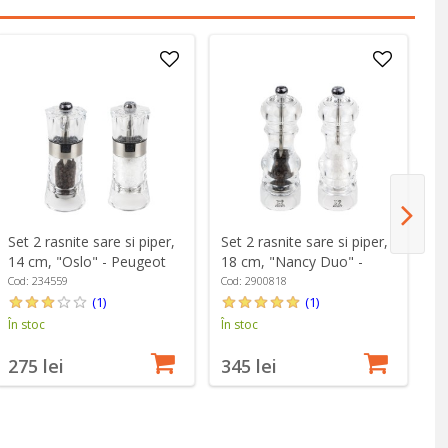
Set 2 rasnite sare si piper,
Set 2 rasnite sare si piper,
Se
14 cm, "Oslo" - Peugeot
18 cm, "Nancy Duo" -
Ta
Peugeot
P
Cod: 234559
Cod: 2900818
Co
(1)
(1)
În stoc
În stoc
În
4
275 lei
345 lei
Pr