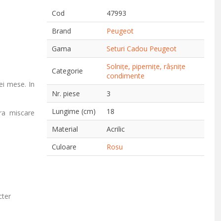
Cod
47993
Brand
Peugeot
Gama
Seturi Cadou Peugeot
Solnițe, pipernițe, râșnițe
Categorie
condimente
rei mese. In
Nr. piese
3
Lungime (cm)
18
ura miscare
Material
Acrilic
Culoare
Rosu
cter