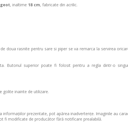
ugeot
, inaltime
18 cm
, fabricate din acrilic.
ic de doua rasnite pentru sare si piper se va remarca la servirea orica
a. Butonul superior poate fi folosit pentru a regla dintr-o sing
 golite inainte de utilizare.
 informațiilor prezentate, pot apărea inadvertențe. Imaginile au cara
ot fi modificate de producător fără notificare prealabilă.