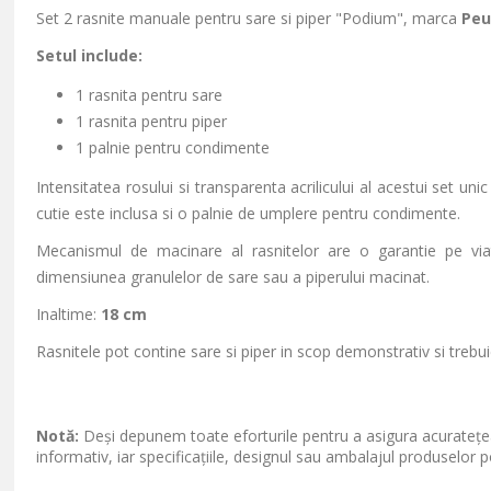
Set 2 rasnite manuale pentru sare si piper "Podium", marca
Pe
Setul include:
1 rasnita pentru sare
1 rasnita pentru piper
1 palnie pentru condimente
Intensitatea rosului si transparenta acrilicului al acestui set un
cutie este inclusa si o palnie de umplere pentru condimente.
Mecanismul de macinare al rasnitelor are o garantie pe viat
dimensiunea granulelor de sare sau a piperului macinat.
Inaltime:
18 cm
Rasnitele pot contine sare si piper in scop demonstrativ si trebuie
Notă:
Deși depunem toate eforturile pentru a asigura acuratețea
informativ, iar specificațiile, designul sau ambalajul produselor p