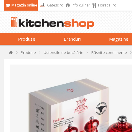
Magazin online
Gatesc.ro
Info culinar
HorecaPro
Produse
Branduri
Magazine
Produse
Ustensile de bucătărie
Râșnițe condimente