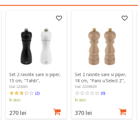
Set 2 rasnite sare si piper,
Set 2 rasnite sare si piper,
15 cm, "Tahiti",
18 cm, "Paris u'Select Z",
Black&White - Peugeot
Natural - Peugeot
Cod: 224260
Cod: 22338600
(2)
(0)
În stoc
În stoc
270 lei
370 lei