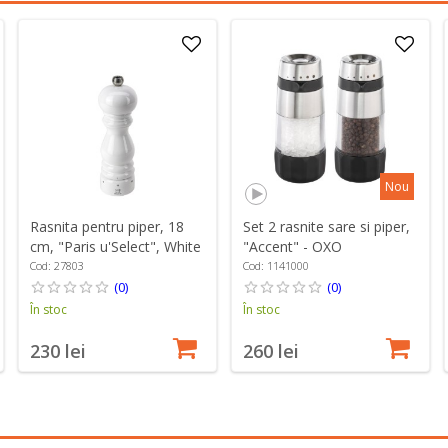
Nou
Rasnita pentru piper, 18
Set 2 rasnite sare si piper,
cm, "Paris u'Select", White
"Accent" - OXO
Lacquered - Peugeot
Cod: 27803
Cod: 1141000
(0)
(0)
În stoc
În stoc
230 lei
260 lei