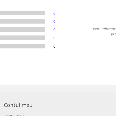
0
0
Doar utilizatori
0
pro
0
0
Contul meu