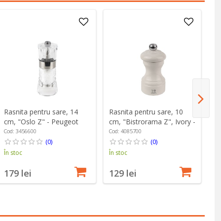
Rasnita pentru sare, 14
Rasnita pentru sare, 10
Ra
cm, "Oslo Z" - Peugeot
cm, "Bistrorama Z", Ivory -
cm
Peugeot
Pa
Cod: 3456600
Cod: 4085700
Co
(0)
(0)
În stoc
În stoc
În
179 lei
129 lei
1