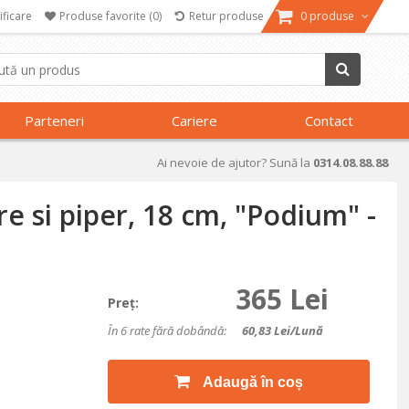
ificare
Produse favorite
(0)
Retur produse
0 produse
Parteneri
Cariere
Contact
Ai nevoie de ajutor? Sună la
0314.08.88.88
re si piper, 18 cm, "Podium" -
365 Lei
Preţ:
În 6 rate fără dobândă:
60,83
Lei/lună
Adaugă în coș