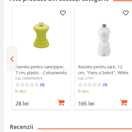
Rasnita pentru sare/piper,
Rasnita pentru sare, 12
7 cm, plastic - Colourworks
cm, "Paris u'Select", White
Lacquered - Peugeot
Cod: CWSNPDISP24
Cod: 27797
(0)
(0)
În stoc
În stoc
28 lei
165 lei
Recenzii