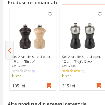
Produse recomandate
g,
Set 2 rasnite sare si piper,
Set 2 rasnite sare si piper,
10 cm, "Bistro",
12 cm, "Fidji", Black -
Natural&Chocolate -
Peugeot
Cod: 222594
Cod: 221283
Peugeot
(0)
(1)
În stoc
În stoc
195 lei
315 lei
Alte produse din aceeași categorie