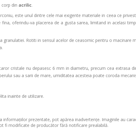
u corp din
acrilic
.
irconiu, este unul dintre cele mai exigente materiale in ceea ce prives
fina, oferindu-va placerea de a gusta sarea,
limitand in acelasi tim
 granulatiei. Rotiti in sensul acelor de ceasornic pentru o macinare ma
a.
caror cristale nu depasesc 6 mm in diametru, precum cea extrasa d
iperului sau a sarii de mare, umiditatea acesteia poate coroda mecani
ta inainte de utilizare.
 informațiilor prezentate, pot apărea inadvertențe. Imaginile au cara
ot fi modificate de producător fără notificare prealabilă.