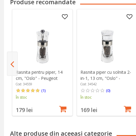
Produse recomandate
z
Rasnita pentru piper, 14
Rasnita piper cu solnita 2-
s"
cm, "Oslo" - Peugeot
in-1, 13 cm, "Oslo" -
Peugeot
Cod: 34559
Cod: 34542
(1)
(0)
În stoc
În stoc
179 lei
169 lei
Alte produse din aceeași categorie