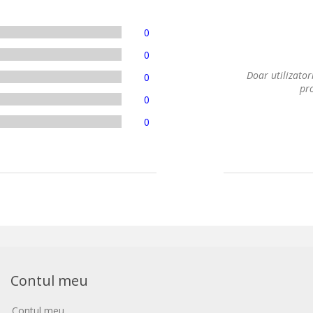
0
0
Doar utilizatori
0
pro
0
0
Contul meu
Contul meu