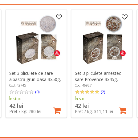
Set 3 pliculete de sare
Set 3 pliculete amestec
albastra grunjoasa 3x50g,
sare Provence 3x45g,
"Spices" - Peugeot
"Sun" - Peugeot
Cod: 42745
Cod: 46927
(0)
(2)
În stoc
În stoc
42 lei
42 lei
Pret / kg: 280 lei
Pret / kg: 311,11 lei