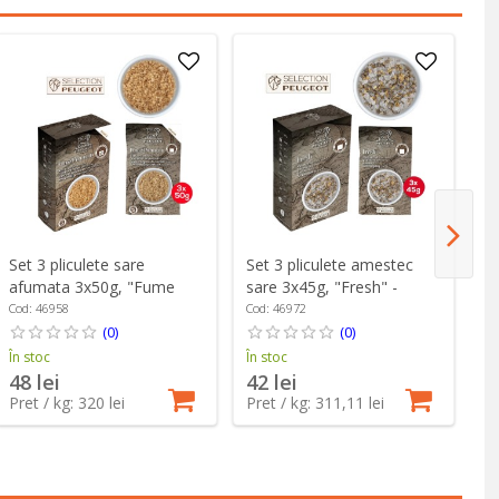
Set 3 pliculete sare
Set 3 pliculete amestec
Se
afumata 3x50g, "Fume
sare 3x45g, "Fresh" -
"K
Premium" - Peugeot
Peugeot
P
Cod: 46958
Cod: 46972
Co
(0)
(0)
În stoc
În stoc
În
48 lei
42 lei
4
Pret / kg: 320 lei
Pret / kg: 311,11 lei
Pr