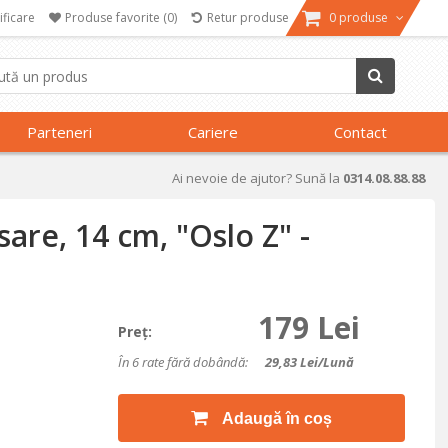
ificare
Produse favorite
(0)
Retur produse
0 produse
Parteneri
Cariere
Contact
Ai nevoie de ajutor? Sună la
0314.08.88.88
sare, 14 cm, "Oslo Z" -
179 Lei
Preţ:
În 6 rate fără dobândă:
29,83
Lei/lună
Adaugă în coș