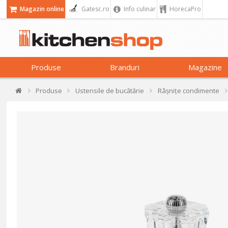
Magazin online
Gatesc.ro
Info culinar
HorecaPro
Produse
Branduri
Magazine
Produse
Ustensile de bucătărie
Râșnițe condimente