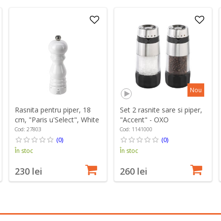
Nou
Rasnita pentru piper, 18
Set 2 rasnite sare si piper,
cm, "Paris u'Select", White
"Accent" - OXO
Lacquered - Peugeot
Cod: 27803
Cod: 1141000
(0)
(0)
În stoc
În stoc
230 lei
260 lei