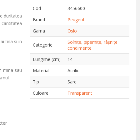
Cod
3456600
te duritatea
Brand
Peugeot
p cantitatea
Gama
Oslo
i fina si in
Solnițe, pipernițe, râșnițe
Categorie
condimente
Lungime (cm)
14
in mina sau
Material
Acrilic
smul.
Tip
Sare
Culoare
Transparent
cter