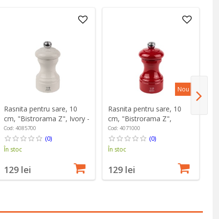
Nou
Rasnita pentru sare, 10
Rasnita pentru sare, 10
Ra
cm, "Bistrorama Z", Ivory -
cm, "Bistrorama Z",
cm
Peugeot
Passion Red - Peugeot
Pi
Cod: 4085700
Cod: 4071000
Co
(0)
(0)
În stoc
În stoc
În
129 lei
129 lei
1