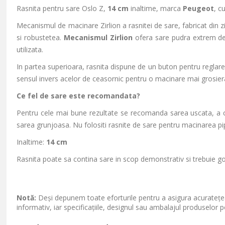
Rasnita pentru sare Oslo Z,
14 cm
inaltime, marca
Peugeot
, c
Mecanismul de macinare Zirlion a rasnitei de sare, fabricat din z
si robustetea.
Mecanismul Zirlion
ofera sare pudra extrem de 
utilizata.
In partea superioara, rasnita dispune de un buton pentru reglarea
sensul invers acelor de ceasornic pentru o macinare mai grosier
Ce fel de sare este recomandata?
Pentru cele mai bune rezultate se recomanda sarea uscata, a 
sarea grunjoasa. Nu folositi rasnite de sare pentru macinarea p
Inaltime:
14 cm
Rasnita poate sa contina sare in scop demonstrativ si trebuie goli
Notă:
Deși depunem toate eforturile pentru a asigura acuratețea
informativ, iar specificațiile, designul sau ambalajul produselor p