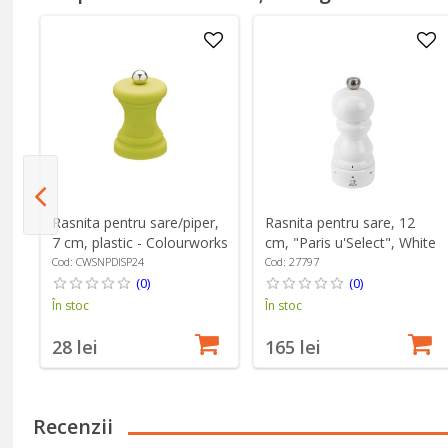
Rasnita pentru sare/piper,
Rasnita pentru sare, 12
s
7 cm, plastic - Colourworks
cm, "Paris u'Select", White
Lacquered - Peugeot
Cod: CWSNPDISP24
Cod: 27797
(0)
(0)
În stoc
În stoc
28 lei
165 lei
Recenzii