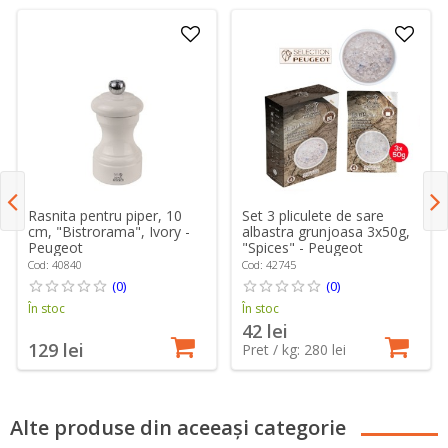
Set 3 pliculete de sare
Rasnita pentru piper, 10
albastra grunjoasa 3x50g,
cm, "Bistrorama", Ivory -
"Spices" - Peugeot
Peugeot
Cod: 42745
Cod: 40840
(0)
(0)
În stoc
În stoc
42 lei
129 lei
Pret / kg: 280 lei
Alte produse din aceeași categorie