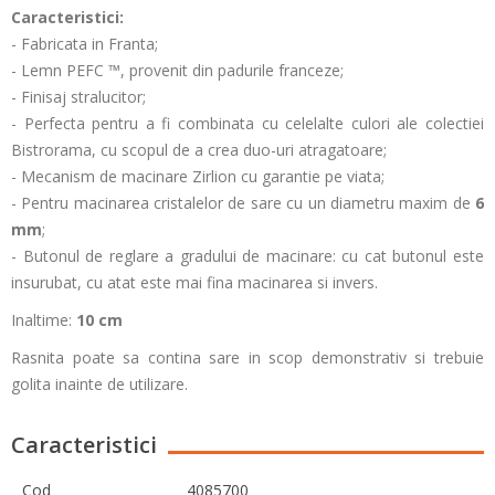
Caracteristici:
- Fabricata in Franta;
- Lemn PEFC ™, provenit din padurile franceze;
- Finisaj stralucitor;
- Perfecta pentru a fi combinata cu celelalte culori ale colectiei
Bistrorama, cu scopul de a crea duo-uri atragatoare;
- Mecanism de macinare Zirlion cu garantie pe viata;
- Pentru macinarea cristalelor de sare cu un diametru maxim de
6
mm
;
- Butonul de reglare a gradului de macinare: cu cat butonul este
insurubat, cu atat este mai fina macinarea si invers.
Inaltime:
10 cm
Rasnita poate sa contina sare in scop demonstrativ si trebuie
golita inainte de utilizare.
Caracteristici
Cod
4085700