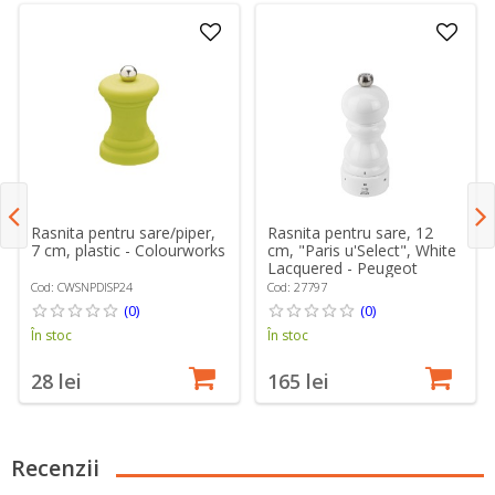
Rasnita pentru sare/piper,
Rasnita pentru sare, 12
7 cm, plastic - Colourworks
cm, "Paris u'Select", White
Lacquered - Peugeot
Cod: CWSNPDISP24
Cod: 27797
(0)
(0)
În stoc
În stoc
28 lei
165 lei
Recenzii