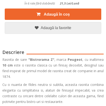
În 6 rate fără dobândă:
21,5
Lei/lună
Adaugă în coș
Adaugă la favorite
Descriere
Rasnita de sare
"Bistrorama Z"
, marca
Peugeot
, cu inaltimea
10 cm
este o rasnita clasica cu un finisaj deosebit, designul sau
fiind inspirat de primul model de rasnita creat de companie in anul
1874.
Cu o nuanta de fildes neutra si subtila, aceasta rasnita combina
eleganta cu simplitatea si, alaturi de finisajul impecabil, va crea
contraste cu oricare dintre celelalte culori din aceasta gama, fiind
potrivite pentru bistro-uri si restaurante.