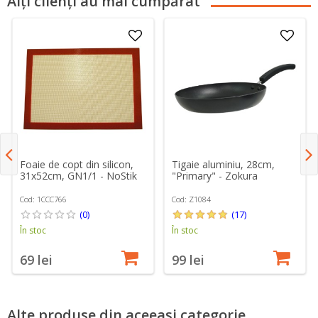
Alți clienți au mai cumpărat
Foaie de copt din silicon,
Tigaie aluminiu, 28cm,
31x52cm, GN1/1 - NoStik
"Primary" - Zokura
Cod: 1CCC766
Cod: Z1084
(0)
(17)
În stoc
În stoc
69 lei
99 lei
Alte produse din aceeași categorie