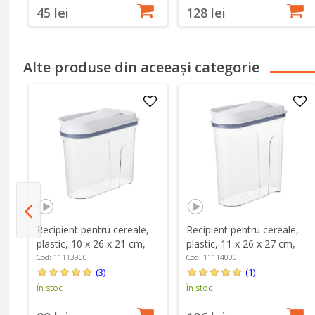
45 lei
128 lei
Alte produse din aceeași categorie
Recipient pentru cereale,
Recipient pentru cereale,
,
plastic, 10 x 26 x 21 cm,
plastic, 11 x 26 x 27 cm,
2,4L, "POP" - OXO
3,2L, "POP" - OXO
Cod: 11113900
Cod: 11114000
(3)
(1)
În stoc
În stoc