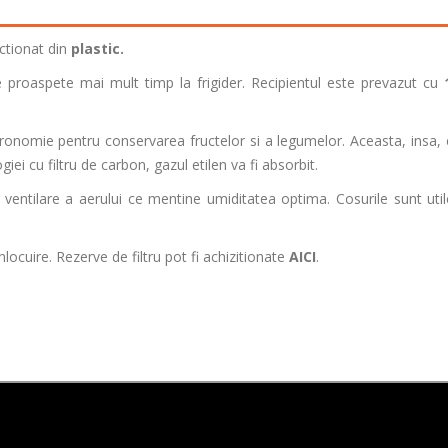
ctionat din
plastic.
le proaspete mai mult timp la frigider. Recipientul este prevazut cu
gronomie pentru conservarea fructelor si a legumelor. Aceasta, insa, 
iei cu filtru de carbon, gazul etilen va fi absorbit.
ventilare a aerului ce mentine umiditatea optima. Cosurile sunt util
locuire. Rezerve de filtru pot fi achizitionate
AICI
.