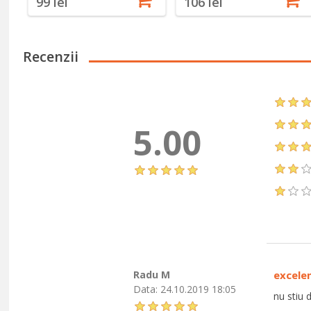
99 lei
106 lei
Recenzii
5.00
Radu M
excele
Data:
24.10.2019 18:05
nu stiu 