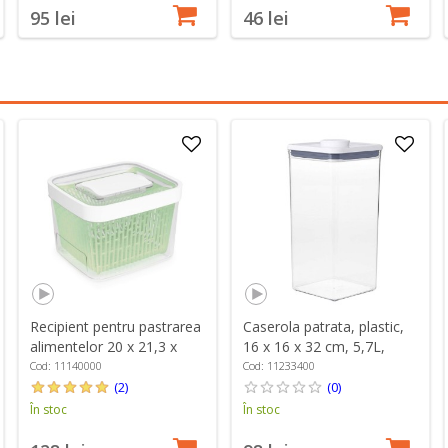
95 lei
46 lei
Recipient pentru pastrarea
Caserola patrata, plastic,
alimentelor 20 x 21,3 x
16 x 16 x 32 cm, 5,7L,
15,3 cm, 4 L, "GreenSaver"
"POP" - OXO
Cod: 11140000
Cod: 11233400
- OXO
(2)
(0)
În stoc
În stoc