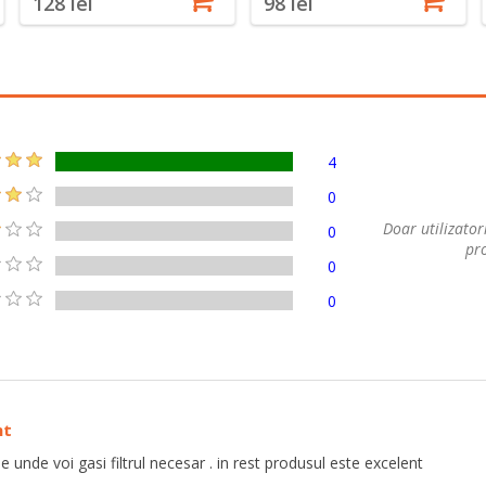
128 lei
98 lei
4
0
Doar utilizatori
0
pro
0
0
nt
de unde voi gasi filtrul necesar . in rest produsul este excelent