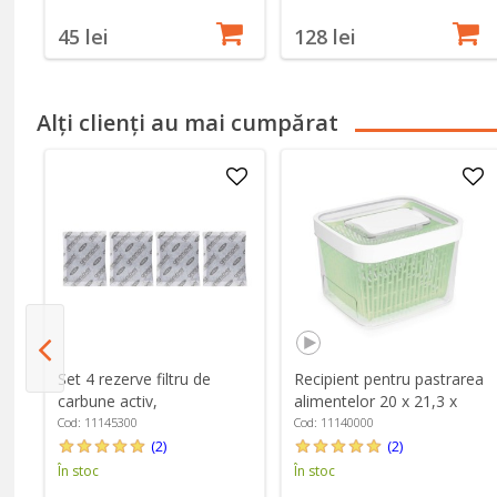
45 lei
128 lei
Alți clienți au mai cumpărat
12
Set 4 rezerve filtru de
Recipient pentru pastrarea
carbune activ,
alimentelor 20 x 21,3 x
"GreenSaver" - OXO
15,3 cm, 4 L, "GreenSaver"
Cod: 11145300
Cod: 11140000
- OXO
(2)
(2)
În stoc
În stoc