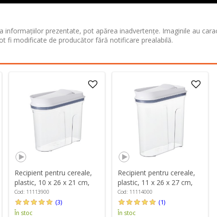
 informațiilor prezentate, pot apărea inadvertențe. Imaginile au cara
ot fi modificate de producător fără notificare prealabilă.
Recipient pentru cereale,
Recipient pentru cereale,
plastic, 10 x 26 x 21 cm,
plastic, 11 x 26 x 27 cm,
2,4L, "POP" - OXO
3,2L, "POP" - OXO
Cod: 11113900
Cod: 11114000
(3)
(1)
În stoc
În stoc