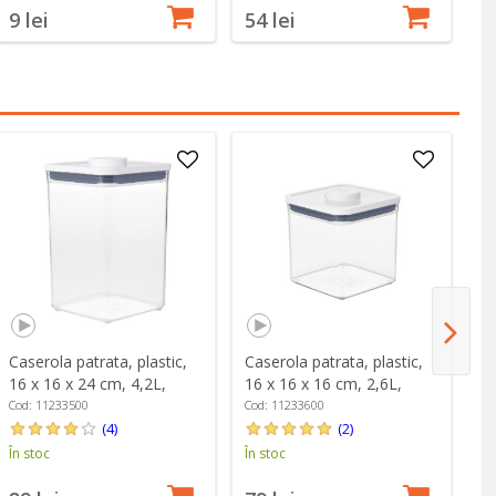
9 lei
54 lei
1
Caserola patrata, plastic,
Caserola patrata, plastic,
Ca
16 x 16 x 24 cm, 4,2L,
16 x 16 x 16 cm, 2,6L,
16
"POP" - OXO
"POP" - OXO
"
Cod: 11233500
Cod: 11233600
Co
(4)
(2)
În stoc
În stoc
În