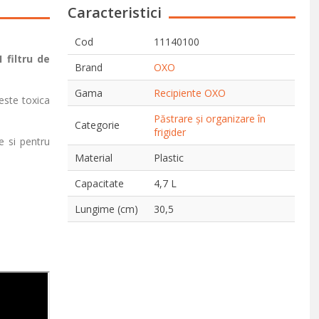
Caracteristici
Cod
11140100
1 filtru de
Brand
OXO
Gama
Recipiente OXO
este toxica
Păstrare și organizare în
Categorie
frigider
e si pentru
Material
Plastic
Capacitate
4,7 L
Lungime (cm)
30,5