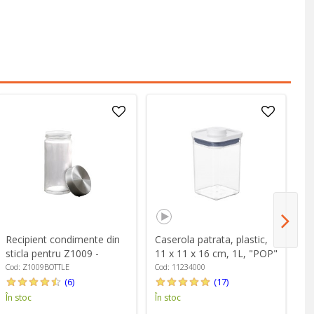
Recipient condimente din
Caserola patrata, plastic,
Us
sticla pentru Z1009 -
11 x 11 x 16 cm, 1L, "POP"
pl
Zokura
- OXO
"G
Cod: Z1009BOTTLE
Cod: 11234000
Co
(6)
(17)
În stoc
În stoc
În