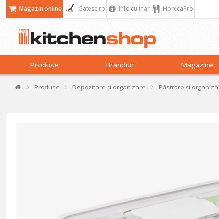
Magazin online
Gatesc.ro
Info culinar
HorecaPro
Produse
Branduri
Magazine
Produse
Depozitare și organizare
Păstrare și organizar