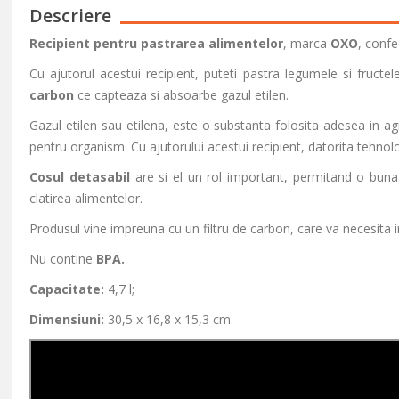
Descriere
Recipient pentru pastrarea alimentelor
, marca
OXO
, confe
Cu ajutorul acestui recipient, puteti pastra legumele si fructe
carbon
ce capteaza si absoarbe gazul etilen.
Gazul etilen sau etilena, este o substanta folosita adesea in a
pentru organism. Cu ajutorului acestui recipient, datorita tehnolog
Cosul detasabil
are si el un rol important, permitand o buna 
clatirea alimentelor.
Produsul vine impreuna cu un filtru de carbon, care va necesita in
Nu contine
BPA.
Capacitate:
4,7 l;
Dimensiuni:
30,5 x 16,8 x 15,3 cm.