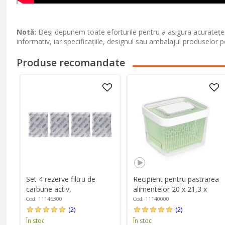
Notă:
Deși depunem toate eforturile pentru a asigura acuratețea
informativ, iar specificațiile, designul sau ambalajul produselor p
Produse recomandate
Set 4 rezerve filtru de
Recipient pentru pastrarea
carbune activ,
alimentelor 20 x 21,3 x
"GreenSaver" - OXO
15,3 cm, 4 L, "GreenSaver"
Cod: 11145300
Cod: 11140000
- OXO
(2)
(2)
În stoc
În stoc