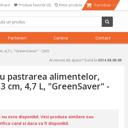
ificare
Produse favorite
(0)
Retur produse
0 produse
Parteneri
Cariere
Contact
 cm, 4,7 L, "GreenSaver" - OXO
Ai nevoie de ajutor? Sună la
0314.08.88.88
u pastrarea alimentelor,
,3 cm, 4,7 L, "GreenSaver" -
u este disponibil. Vezi produse similare sau
fica cand si daca va fi disponibil.