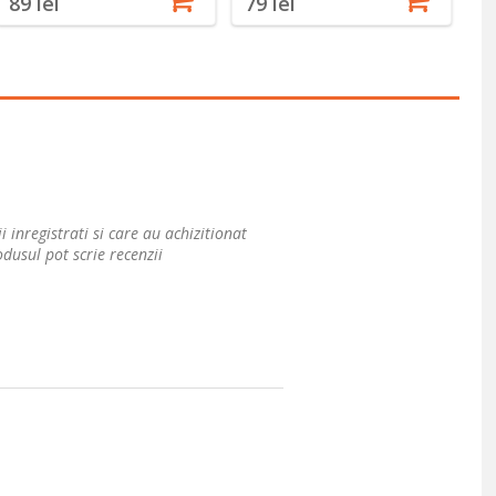
89 lei
79 lei
7
i inregistrati si care au achizitionat
dusul pot scrie recenzii