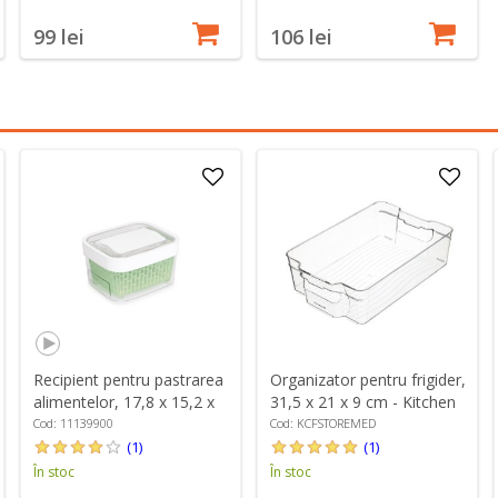
99 lei
106 lei
Recipient pentru pastrarea
Organizator pentru frigider,
alimentelor, 17,8 x 15,2 x
31,5 x 21 x 9 cm - Kitchen
10 cm, 1,5L, "GreenSaver"
Craft
Cod: 11139900
Cod: KCFSTOREMED
- OXO
(1)
(1)
În stoc
În stoc