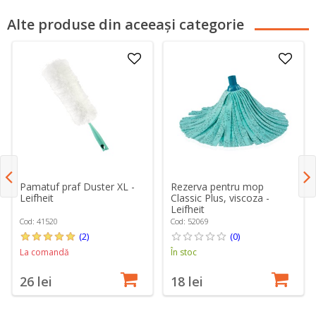
Alte produse din aceeași categorie
Pamatuf praf Duster XL -
Rezerva pentru mop
Leifheit
Classic Plus, viscoza -
Leifheit
Cod: 41520
Cod: 52069
(2)
(0)
La comandă
În stoc
26 lei
18 lei