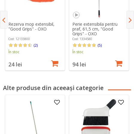
Rezerva mop extensibil,
Perie extensibila pentru
"Good Grips" - OXO
praf, 61,5 cm, "Good
Grips" - OXO
Cod: 12133800
Cod: 1334580
(2)
(5)
În stoc
În stoc
24 lei
94 lei
Alte produse din aceeași categorie