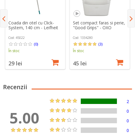
Coada din otel cu Click-
Set compact faras si perie,
System, 140 cm - Leifheit
"Good Grips" - OXO
Cod: 45022
Cod: 1334280
(0)
(3)
În stoc
În stoc
29 lei
45 lei
Recenzii
2
5.00
0
0
0