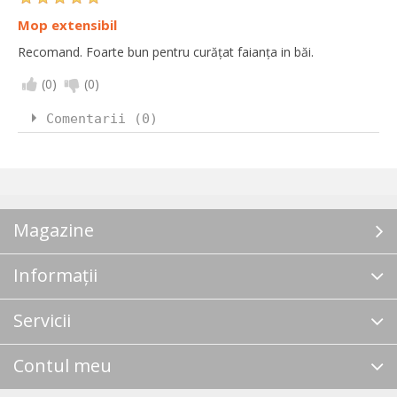
Mop extensibil
Recomand. Foarte bun pentru curățat faianța in băi.
(
0
)
(
0
)
Comentarii (0)
Magazine
Informații
Servicii
Contul meu