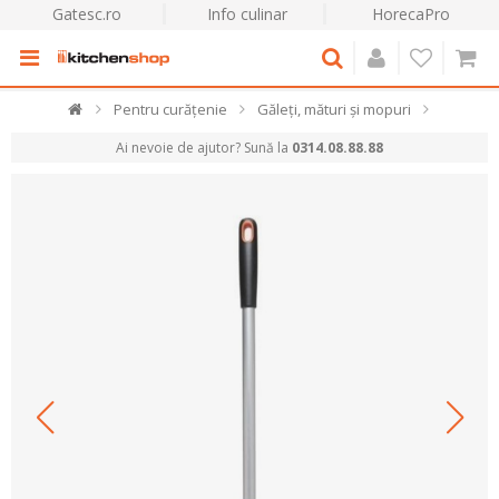
Gatesc.ro
Info culinar
HorecaPro
Pentru curățenie
Găleți, mături și mopuri
Ai nevoie de ajutor? Sună la
0314.08.88.88