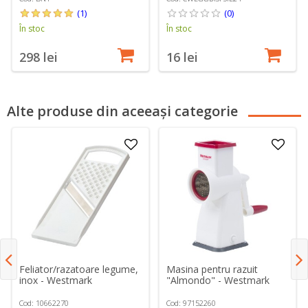
(1)
(0)
În stoc
În stoc
298 lei
16 lei
Alte produse din aceeași categorie
Feliator/razatoare legume,
Masina pentru razuit
inox - Westmark
"Almondo" - Westmark
Cod: 10662270
Cod: 97152260