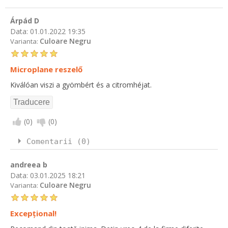
Árpád D
Data:
01.01.2022 19:35
Culoare Negru
Varianta:
Microplane reszelő
Kiválóan viszi a gyömbért és a citromhéjat.
(
0
)
(
0
)
Comentarii (0)
andreea b
Data:
03.01.2025 18:21
Culoare Negru
Varianta:
Excepțional!