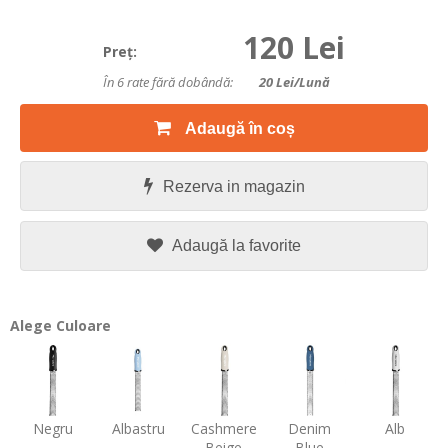
120 Lei
Preţ:
În 6 rate fără dobândă:
20
Lei/lună
Adaugă în coș
Rezerva in magazin
Adaugă la favorite
Alege Culoare
Negru
Albastru
Cashmere
Denim
Alb
Beige
Blue