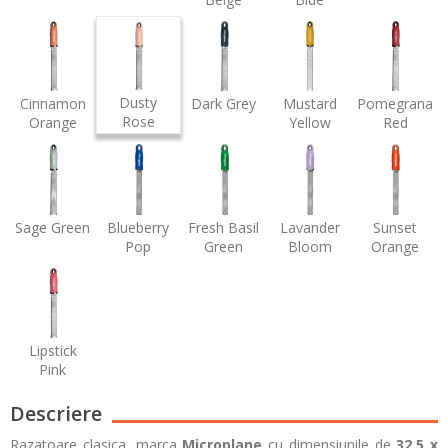
Dusty
Cinnamon
Dark Grey
Mustard
Pomegranate
Rose
Orange
Yellow
Red
Sage Green
Blueberry
Fresh Basil
Lavander
Sunset
Pop
Green
Bloom
Orange
Lipstick
Pink
Descriere
Razatoare clasica, marca
Microplane
cu dimensiunile de
32,5 x