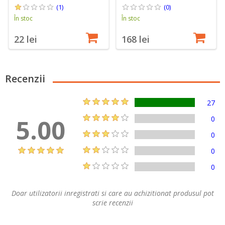
(1)
(0)
În stoc
În stoc
22 lei
168 lei
Recenzii
27
5.00
0
0
0
0
Doar utilizatorii inregistrati si care au achizitionat produsul pot
scrie recenzii