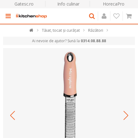
Gatesc.ro
Info culinar
HorecaPro
Tăiat, tocat și curățat
Răzători
Ai nevoie de ajutor? Sună la
0314.08.88.88