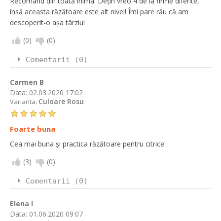
Recomand din toată inima. Dețin vreo 4 de la firme diferite,
însă aceasta răzătoare este alt nivel! Îmi pare rău că am
descoperit-o așa târziu!
(
0
)
(
0
)
Comentarii (0)
Carmen B
Data:
02.03.2020 17:02
Culoare Rosu
Varianta:
Foarte buna
Cea mai buna și practica răzătoare pentru citrice
(
3
)
(
0
)
Comentarii (0)
Elena I
Data:
01.06.2020 09:07