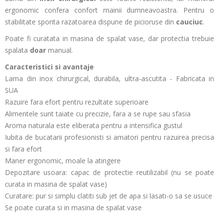
ergonomic confera confort mainii dumneavoastra. Pentru o
stabilitate sporita razatoarea dispune de picioruse din
cauciuc
.
Poate fi curatata in masina de spalat vase, dar protectia trebuie
spalata
doar
manual.
Caracteristici si avantaje
Lama din inox chirurgical, durabila, ultra-ascutita - Fabricata in
SUA
Razuire fara efort pentru rezultate superioare
Alimentele sunt taiate cu precizie, fara a se rupe sau sfasia
Aroma naturala este eliberata pentru a intensifica gustul
Iubita de bucatarii profesionisti si amatori pentru razuirea precisa
si fara efort
Maner ergonomic, moale la atingere
Depozitare usoara: capac de protectie reutilizabil (nu se poate
curata in masina de spalat vase)
Curatare: pur si simplu clatiti sub jet de apa si lasati-o sa se usuce
Se poate curata si in masina de spalat vase