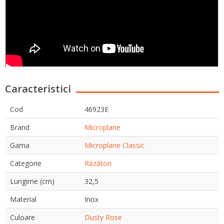
Caracteristici
Cod
46923E
Brand
Microplane
Gama
Microplane Classic
Categorie
Răzători
Lungime (cm)
32,5
Material
Inox
Culoare
Dusty Rose