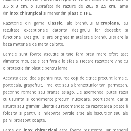
3,5 x 3 cm
, o suprafata de razuire de
20,3 x 2,5 cm
, lama
din
inox
chirurgical
si maner din
plastic TPE
.
Razatorile din gama
Classic
, ale brandului
Microplane
, au
rezultate exceptionale datorita designului lor deosebit si
functional. Designul isi are originea in atelierele brandului si are la
baza materiale de inalta calitate.
Lamele sunt foarte ascutite si taie fara prea mare efort atat
alimente moi, cat si tari fara a le sfasia. Fiecare razatoare vine cu
o protectie din plastic pentru lama.
Aceasta este ideala pentru razuirea cojii de citrice precum: lamaie,
portocala, grapefruit, lime, etc sau a branzeturilor tari: parmezan,
pecorino romano sau branza asiago. De asemenea, puteti razui
cu usurinta si condimente precum: nucsoara, scortisoara, dar si
usturoi sau ghimbir. Clientii au recomandat ca razatoarea poate fi
folosita si pentru a indeparta partile arse ale biscuitilor sau ale
painii proaspat coapte.
Lama din
inox chirurgical
este foarte rezistenta, iar manerul