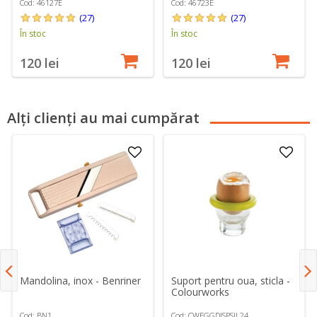
Microplane
Cod: 46127E
Cod: 46723E
(27)
(27)
În stoc
În stoc
120 lei
120 lei
Alți clienți au mai cumpărat
Mandolina, inox - Benriner
Suport pentru oua, sticla -
Colourworks
Cod: BN1
Cod: CWEGGDISPSIL24